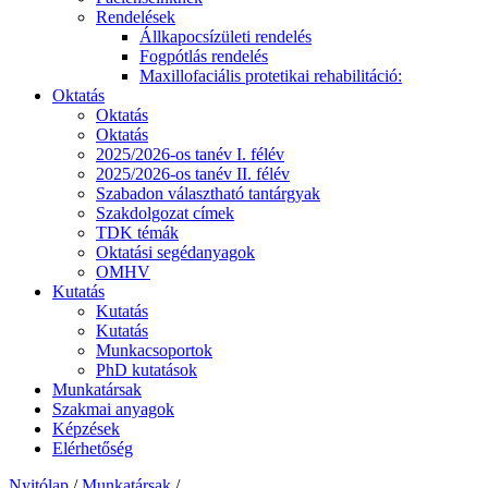
Rendelések
Állkapocsízületi rendelés
Fogpótlás rendelés
Maxillofaciális protetikai rehabilitáció:
Oktatás
Oktatás
Oktatás
2025/2026-os tanév I. félév
2025/2026-os tanév II. félév
Szabadon választható tantárgyak
Szakdolgozat címek
TDK témák
Oktatási segédanyagok
OMHV
Kutatás
Kutatás
Kutatás
Munkacsoportok
PhD kutatások
Munkatársak
Szakmai anyagok
Képzések
Elérhetőség
Nyitólap
/
Munkatársak
/