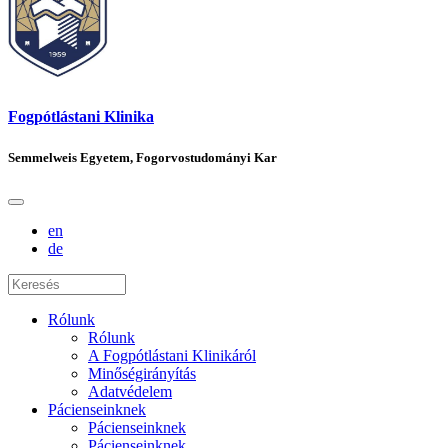
Fogpótlástani Klinika
Semmelweis Egyetem, Fogorvostudományi Kar
en
de
Rólunk
Rólunk
A Fogpótlástani Klinikáról
Minőségirányítás
Adatvédelem
Pácienseinknek
Pácienseinknek
Pácienseinknek