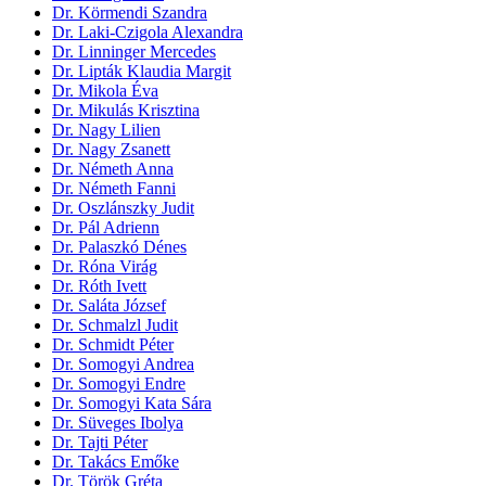
Dr. Körmendi Szandra
Dr. Laki-Czigola Alexandra
Dr. Linninger Mercedes
Dr. Lipták Klaudia Margit
Dr. Mikola Éva
Dr. Mikulás Krisztina
Dr. Nagy Lilien
Dr. Nagy Zsanett
Dr. Németh Anna
Dr. Németh Fanni
Dr. Oszlánszky Judit
Dr. Pál Adrienn
Dr. Palaszkó Dénes
Dr. Róna Virág
Dr. Róth Ivett
Dr. Saláta József
Dr. Schmalzl Judit
Dr. Schmidt Péter
Dr. Somogyi Andrea
Dr. Somogyi Endre
Dr. Somogyi Kata Sára
Dr. Süveges Ibolya
Dr. Tajti Péter
Dr. Takács Emőke
Dr. Török Gréta