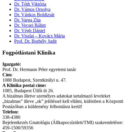
Dr. Tóth Viktória
Dr. Vámos Orsolya
Dr. Vánkos Boldizsár
Dr. Varga Zita
Dr. Vecsei Bálint
Dr. Végh Dániel
Dr. Viszlai – Kovács Mária
Prof. Dr. Borbély Judit
Fogpótlástani Klinika
Igazgató:
Prof. Dr. Hermann Péter egyetemi tanár
Cím:
1088 Budapest, Szentkirályi u. 47.
A Klinika postai címe:
1085, Budapest Üllői út 26.
A bizalmas illetve személyes adatokat tartalmazó leveleket
„bizalmas” illeve „sk” jelöléssel kell ellátni, különben a Központi
Postázóban a küldemény felbontásra kerül!
Telefon:
338-4380
Bejelentkezés Gnatológia (Állkapocsízületi/TMI) szakrendelésre:
459-1500/59356