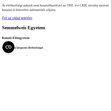
Az elérhetőségi adatok nem használhatók fel az 1995. évi CXIX. törvény szerinti
kutatás és közvetlen üzletszerzés céljára.
Fel az oldal tetejére
Semmelweis Egyetem
Kutató-Elitegyetem
Az egyetem központi elérhetőségei
H - 1085 Budapest, Üllői út 26.
+36 1 459-1500 | +36-20-825-1000
Betegellátó klinikáink és intézeteink elérhetőségei →
Egységeink térképen
SEMEDUNIV (KRID: 648905308)