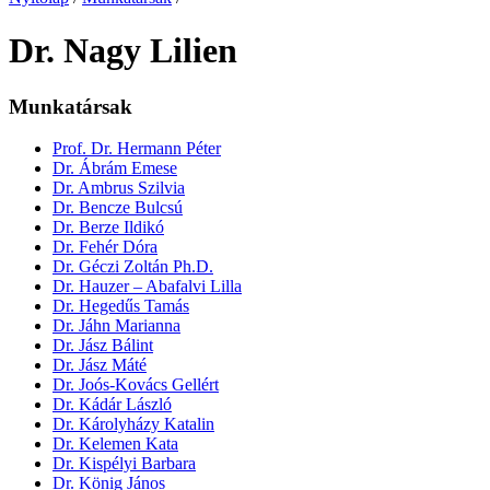
Dr. Nagy Lilien
Munkatársak
Prof. Dr. Hermann Péter
Dr. Ábrám Emese
Dr. Ambrus Szilvia
Dr. Bencze Bulcsú
Dr. Berze Ildikó
Dr. Fehér Dóra
Dr. Géczi Zoltán Ph.D.
Dr. Hauzer – Abafalvi Lilla
Dr. Hegedűs Tamás
Dr. Jáhn Marianna
Dr. Jász Bálint
Dr. Jász Máté
Dr. Joós-Kovács Gellért
Dr. Kádár László
Dr. Károlyházy Katalin
Dr. Kelemen Kata
Dr. Kispélyi Barbara
Dr. König János