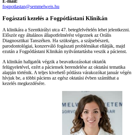
E-mail:
fogpotlastan@semmelweis.hu
Fogászati kezelés a Fogpótlástani Klinikán
A klinikára a Szentkirályi utca 47. betegfelvételén lehet jelentkezni.
Először egy általános állapotfelmérést végeznek az Orális
Diagnosztikai Tanszéken. Ha szükséges, a szájsebészeti,
parodontológiai, konzerváló fogászati problémákat ellátják, majd
ezután a Fogpótlástani Klinikán nyilvántartásba veszik a pácienst.
A klinikán hallgatók végzik a beavatkozásokat oktatók
felügyeletével, ezért a páciensek berendelése az oktatási tematika
alapján történik. A teljes kivehető pótlásra várakozókat január végén
hívjuk be, a többi páciens az egész oktatási évben számíthat a
kezelés megkezdésére.