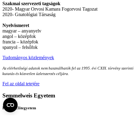
Szakmai szervezeti tagságok
2020- Magyar Orvosi Kamara Fogorvosi Tagozat
2020- Gnatológiai Társaság
Nyelvismeret
magyar – anyanyelv
angol – középfok
francia – középfok
spanyol – felsőfok
Tudományos közlemények
Az elérhetőségi adatok nem használhatók fel az 1995. évi CXIX. törvény szerinti
kutatás és közvetlen üzletszerzés céljára.
Fel az oldal tetejére
Semmelweis Egyetem
Kutató-Elitegyetem
Az egyetem központi elérhetőségei
H - 1085 Budapest, Üllői út 26.
+36 1 459-1500 | +36-20-825-1000