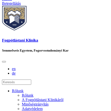
Betegellátás
Fogpótlástani Klinika
Semmelweis Egyetem, Fogorvostudományi Kar
en
de
Rólunk
Rólunk
A Fogpótlástani Klinikáról
Minőségirányítás
Adatvédelem