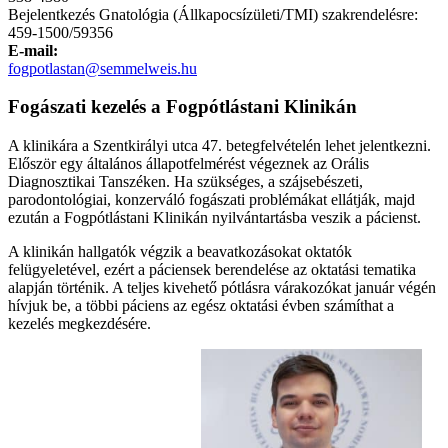
Bejelentkezés Gnatológia (Állkapocsízületi/TMI) szakrendelésre:
459-1500/59356
E-mail:
fogpotlastan@semmelweis.hu
Fogászati kezelés a Fogpótlástani Klinikán
A klinikára a Szentkirályi utca 47. betegfelvételén lehet jelentkezni.
Először egy általános állapotfelmérést végeznek az Orális
Diagnosztikai Tanszéken. Ha szükséges, a szájsebészeti,
parodontológiai, konzerváló fogászati problémákat ellátják, majd
ezután a Fogpótlástani Klinikán nyilvántartásba veszik a pácienst.
A klinikán hallgatók végzik a beavatkozásokat oktatók
felügyeletével, ezért a páciensek berendelése az oktatási tematika
alapján történik. A teljes kivehető pótlásra várakozókat január végén
hívjuk be, a többi páciens az egész oktatási évben számíthat a
kezelés megkezdésére.