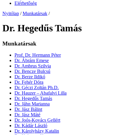
Elérhetőség
Nyitólap
/
Munkatársak
/
Dr. Hegedűs Tamás
Munkatársak
Prof. Dr. Hermann Péter
Dr. Ábrám Emese
Dr. Ambrus Szilvia
Dr. Bencze Bulcsú
Dr. Berze Ildikó
Dr. Fehér Dóra
Dr. Géczi Zoltán Ph.D.
Dr. Hauzer – Abafalvi Lilla
Dr. Hegedűs Tamás
Dr. Jáhn Marianna
Dr. Jász Bálint
Dr. Jász Máté
Dr. Joós-Kovács Gellért
Dr. Kádár László
Dr. Károlyházy Katalin