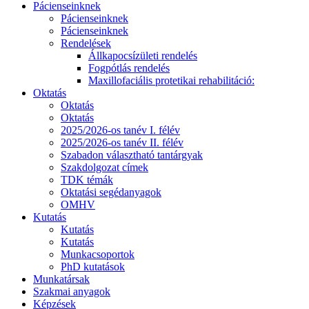
Pácienseinknek
Pácienseinknek
Pácienseinknek
Rendelések
Állkapocsízületi rendelés
Fogpótlás rendelés
Maxillofaciális protetikai rehabilitáció:
Oktatás
Oktatás
Oktatás
2025/2026-os tanév I. félév
2025/2026-os tanév II. félév
Szabadon választható tantárgyak
Szakdolgozat címek
TDK témák
Oktatási segédanyagok
OMHV
Kutatás
Kutatás
Kutatás
Munkacsoportok
PhD kutatások
Munkatársak
Szakmai anyagok
Képzések