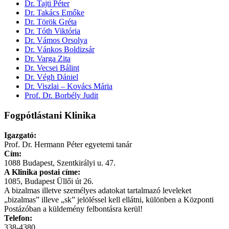
Dr. Tajti Péter
Dr. Takács Emőke
Dr. Török Gréta
Dr. Tóth Viktória
Dr. Vámos Orsolya
Dr. Vánkos Boldizsár
Dr. Varga Zita
Dr. Vecsei Bálint
Dr. Végh Dániel
Dr. Viszlai – Kovács Mária
Prof. Dr. Borbély Judit
Fogpótlástani Klinika
Igazgató:
Prof. Dr. Hermann Péter egyetemi tanár
Cím:
1088 Budapest, Szentkirályi u. 47.
A Klinika postai címe:
1085, Budapest Üllői út 26.
A bizalmas illetve személyes adatokat tartalmazó leveleket
„bizalmas” illeve „sk” jelöléssel kell ellátni, különben a Központi
Postázóban a küldemény felbontásra kerül!
Telefon:
338-4380