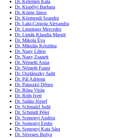
Dr. Kelemen Kata
Dr. Kispélyi Barbara
Dr. König János
Dr. Körmendi Szandra
Dr. Laki-Czigola Alexandra
Dr. Linninger Mercedes
Dr. Lipták Klaudia Margit
Dr. Mikola Éva
Dr. Mikulás Krisztina
Dr. Nagy Lilien
Dr. Nagy Zsanett
Dr. Németh Anna
Dr. Németh Fanni
Dr. Oszlánszky Judit
Dr. Pál Adrienn
Dr. Palaszkó Dénes
Dr. Róna Virág
Dr. Róth Ivett
Dr. Saláta József
Dr. Schmalzl Judit
Dr. Schmidt Péter
Dr. Somogyi Andrea
Dr. Somogyi Endre
Dr. Somogyi Kata Sára
Dr. Süveges Ibolya