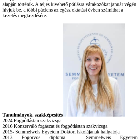
alapján történik. A teljes kivehető pótlásra várakozókat január végén
hívjuk be, a többi páciens az egész oktatási évben számíthat a
kezelés megkezdésére.
Tanulmányok, szakképesítés
2024 Fogpótlástan szakvizsga
2016 Konzerváló fogászat és fogpótlástan szakvizsga
2015- Semmelweis Egyetem Doktori Iskolájának hallgatója
2013 Fogorvos diploma – Semmelweis Egyetem