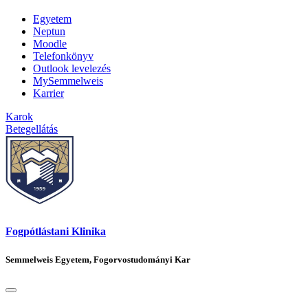
Egyetem
Neptun
Moodle
Telefonkönyv
Outlook levelezés
MySemmelweis
Karrier
Karok
Betegellátás
Fogpótlástani Klinika
Semmelweis Egyetem, Fogorvostudományi Kar