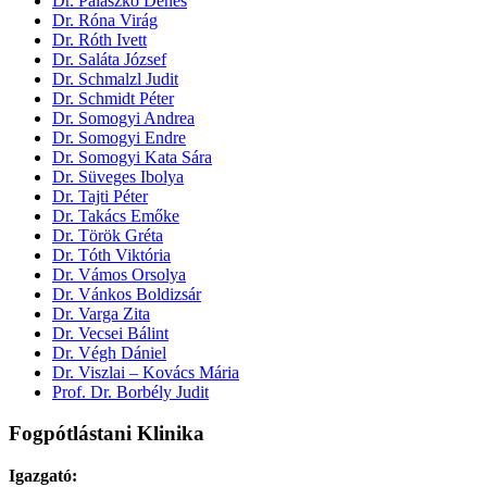
Dr. Palaszkó Dénes
Dr. Róna Virág
Dr. Róth Ivett
Dr. Saláta József
Dr. Schmalzl Judit
Dr. Schmidt Péter
Dr. Somogyi Andrea
Dr. Somogyi Endre
Dr. Somogyi Kata Sára
Dr. Süveges Ibolya
Dr. Tajti Péter
Dr. Takács Emőke
Dr. Török Gréta
Dr. Tóth Viktória
Dr. Vámos Orsolya
Dr. Vánkos Boldizsár
Dr. Varga Zita
Dr. Vecsei Bálint
Dr. Végh Dániel
Dr. Viszlai – Kovács Mária
Prof. Dr. Borbély Judit
Fogpótlástani Klinika
Igazgató: