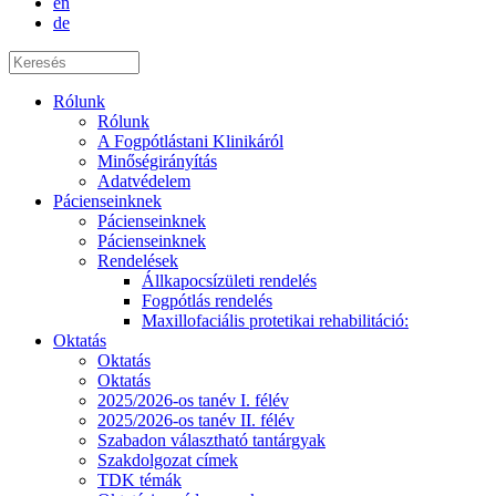
en
de
Rólunk
Rólunk
A Fogpótlástani Klinikáról
Minőségirányítás
Adatvédelem
Pácienseinknek
Pácienseinknek
Pácienseinknek
Rendelések
Állkapocsízületi rendelés
Fogpótlás rendelés
Maxillofaciális protetikai rehabilitáció:
Oktatás
Oktatás
Oktatás
2025/2026-os tanév I. félév
2025/2026-os tanév II. félév
Szabadon választható tantárgyak
Szakdolgozat címek
TDK témák