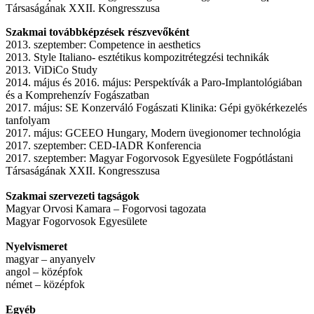
Társaságának XXII. Kongresszusa
Szakmai továbbképzések részvevőként
2013. szeptember: Competence in aesthetics
2013. Style Italiano- esztétikus kompozitrétegzési technikák
2013. ViDiCo Study
2014. május és 2016. május: Perspektívák a Paro-Implantológiában
és a Komprehenzív Fogászatban
2017. május: SE Konzerváló Fogászati Klinika: Gépi gyökérkezelés
tanfolyam
2017. május: GCEEO Hungary, Modern üvegionomer technológia
2017. szeptember: CED-IADR Konferencia
2017. szeptember: Magyar Fogorvosok Egyesülete Fogpótlástani
Társaságának XXII. Kongresszusa
Szakmai szervezeti tagságok
Magyar Orvosi Kamara – Fogorvosi tagozata
Magyar Fogorvosok Egyesülete
Nyelvismeret
magyar – anyanyelv
angol – középfok
német – középfok
Egyéb