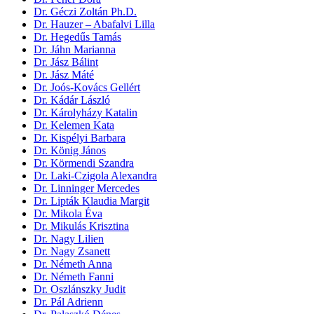
Dr. Géczi Zoltán Ph.D.
Dr. Hauzer – Abafalvi Lilla
Dr. Hegedűs Tamás
Dr. Jáhn Marianna
Dr. Jász Bálint
Dr. Jász Máté
Dr. Joós-Kovács Gellért
Dr. Kádár László
Dr. Károlyházy Katalin
Dr. Kelemen Kata
Dr. Kispélyi Barbara
Dr. König János
Dr. Körmendi Szandra
Dr. Laki-Czigola Alexandra
Dr. Linninger Mercedes
Dr. Lipták Klaudia Margit
Dr. Mikola Éva
Dr. Mikulás Krisztina
Dr. Nagy Lilien
Dr. Nagy Zsanett
Dr. Németh Anna
Dr. Németh Fanni
Dr. Oszlánszky Judit
Dr. Pál Adrienn