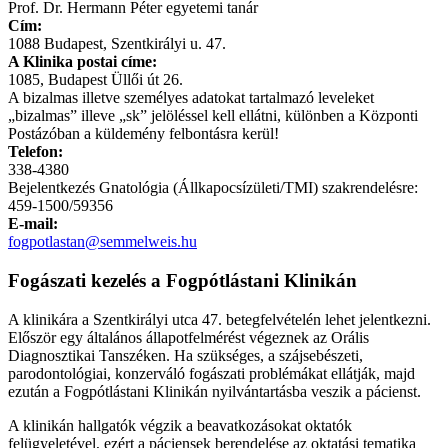
Prof. Dr. Hermann Péter egyetemi tanár
Cím:
1088 Budapest, Szentkirályi u. 47.
A Klinika postai címe:
1085, Budapest Üllői út 26.
A bizalmas illetve személyes adatokat tartalmazó leveleket
„bizalmas” illeve „sk” jelöléssel kell ellátni, különben a Központi
Postázóban a küldemény felbontásra kerül!
Telefon:
338-4380
Bejelentkezés Gnatológia (Állkapocsízületi/TMI) szakrendelésre:
459-1500/59356
E-mail:
fogpotlastan@semmelweis.hu
Fogászati kezelés a Fogpótlástani Klinikán
A klinikára a Szentkirályi utca 47. betegfelvételén lehet jelentkezni.
Először egy általános állapotfelmérést végeznek az Orális
Diagnosztikai Tanszéken. Ha szükséges, a szájsebészeti,
parodontológiai, konzerváló fogászati problémákat ellátják, majd
ezután a Fogpótlástani Klinikán nyilvántartásba veszik a pácienst.
A klinikán hallgatók végzik a beavatkozásokat oktatók
felügyeletével, ezért a páciensek berendelése az oktatási tematika