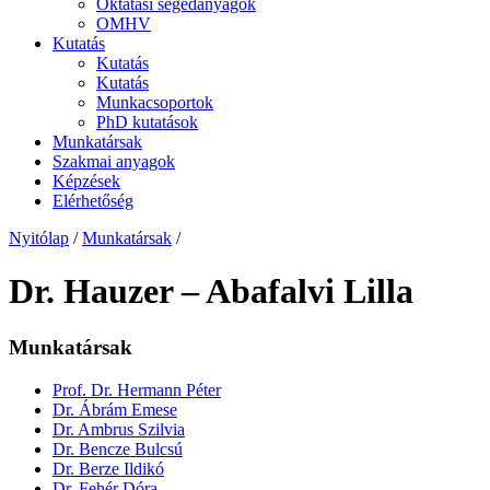
Oktatási segédanyagok
OMHV
Kutatás
Kutatás
Kutatás
Munkacsoportok
PhD kutatások
Munkatársak
Szakmai anyagok
Képzések
Elérhetőség
Nyitólap
/
Munkatársak
/
Dr. Hauzer – Abafalvi Lilla
Munkatársak
Prof. Dr. Hermann Péter
Dr. Ábrám Emese
Dr. Ambrus Szilvia
Dr. Bencze Bulcsú
Dr. Berze Ildikó
Dr. Fehér Dóra