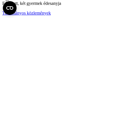
Férjezett, két gyermek édesanyja
Tudományos közlemények
Az elérhetőségi adatok nem használhatók fel az 1995. évi CXIX. törvény szerinti
kutatás és közvetlen üzletszerzés céljára.
Fel az oldal tetejére
Semmelweis Egyetem
Kutató-Elitegyetem
Az egyetem központi elérhetőségei
H - 1085 Budapest, Üllői út 26.
+36 1 459-1500 | +36-20-825-1000
Betegellátó klinikáink és intézeteink elérhetőségei →
Egységeink térképen
SEMEDUNIV (KRID: 648905308)