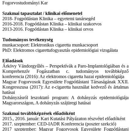
Fogorvostudományi Kar
Szakmai tapasztalat / klinikai előmenetel
2018- Fogpótlástan Klinika – egyetemi tanársegéd
2016-2018. Fogpótlástan Klinika – klinikai szakorvos
2013-2016. Fogpótlástan Klinika – klinikai orvos
Tudományos tevékenység
munkacsoport: Elektronikus cigaretta munkacsoport
PhD: Elektromos cigarettafogyasztás epidemiológiai vizsgálata
Előadások
Árkövy Vándorgyűlés – Perspektívák a Paro-Implantológiában és a
Komprehenzív Fogászatban c. tudományos továbbképző
konferencia (2016): Az elektromos cigaretta hazai epidemiológiája
Magyar Fogorvosok Egyesülete Fogpótlástani Társaságának XXII.
Kongresszusa (2017): Az e-cigaretta használat kedvező és ártalmas
hatásai
Dohányzásról leszoktató program: A dohányzás epidemiológiája
Magyarországon, A dohányzás szájüregi hatásai
Szakmai továbbképzések előadóként
2015., 2016. január: Kari Kutatási Pályázaton részvétel előadóként
2017. szeptember: CED-IADR Konferencia (poszter szekció)
2017 szeptember: Magyar Fogorvosok Egyesülete Fogpótlástani