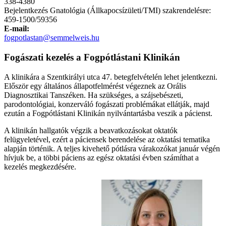
338-4380
Bejelentkezés Gnatológia (Állkapocsízületi/TMI) szakrendelésre:
459-1500/59356
E-mail:
fogpotlastan@semmelweis.hu
Fogászati kezelés a Fogpótlástani Klinikán
A klinikára a Szentkirályi utca 47. betegfelvételén lehet jelentkezni.
Először egy általános állapotfelmérést végeznek az Orális
Diagnosztikai Tanszéken. Ha szükséges, a szájsebészeti,
parodontológiai, konzerváló fogászati problémákat ellátják, majd
ezután a Fogpótlástani Klinikán nyilvántartásba veszik a pácienst.
A klinikán hallgatók végzik a beavatkozásokat oktatók
felügyeletével, ezért a páciensek berendelése az oktatási tematika
alapján történik. A teljes kivehető pótlásra várakozókat január végén
hívjuk be, a többi páciens az egész oktatási évben számíthat a
kezelés megkezdésére.