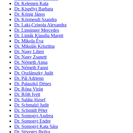
Dr. Kelemen Kata
Dr. Kispélyi Barbara
Dr. König János
Dr. Körmendi Szandra
Dr. Laki-Czigola Alexandra
Dr. Linninger Mercedes
Dr. Lipták Klaudia Margit
Dr. Mikola Éva
Dr. Mikulás Krisztina
Dr. Nagy Lilien
Dr. Nagy Zsanett
Dr. Németh Anna
Dr. Németh Fanni
Dr. Oszlánszky Judit
Dr. Pál Adrienn
Dr. Palaszkó Dénes
Dr. Róna Virág
Dr. Róth Ivett
Dr. Saláta József
Dr. Schmalzl Judit
Dr. Schmidt Péter
Dr. Somogyi Andrea
Dr. Somogyi Endre
Dr. Somogyi Kata Sára
Dr. Süveges Ibolya