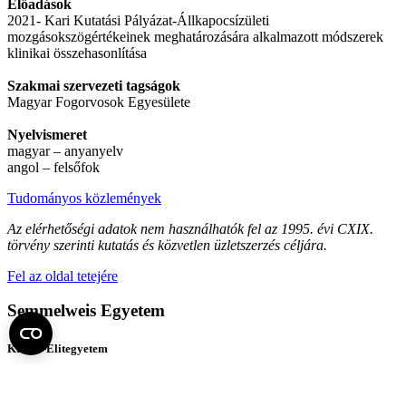
Előadások
2021- Kari Kutatási Pályázat-Állkapocsízületi
mozgásokszögértékeinek meghatározására alkalmazott módszerek
klinikai összehasonlítása
Szakmai szervezeti tagságok
Magyar Fogorvosok Egyesülete
Nyelvismeret
magyar – anyanyelv
angol – felsőfok
Tudományos közlemények
Az elérhetőségi adatok nem használhatók fel az 1995. évi CXIX.
törvény szerinti kutatás és közvetlen üzletszerzés céljára.
Fel az oldal tetejére
Semmelweis Egyetem
Kutató-Elitegyetem
Az egyetem központi elérhetőségei