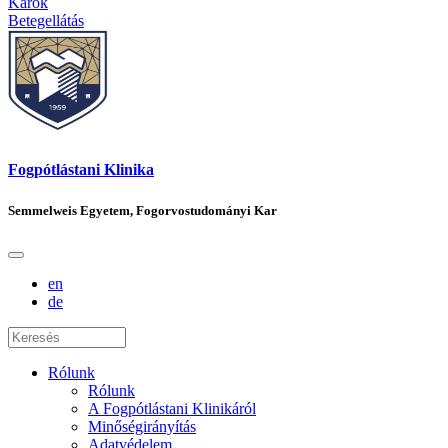
Karok
Betegellátás
Fogpótlástani Klinika
Semmelweis Egyetem, Fogorvostudományi Kar
en
de
Rólunk
Rólunk
A Fogpótlástani Klinikáról
Minőségirányítás
Adatvédelem