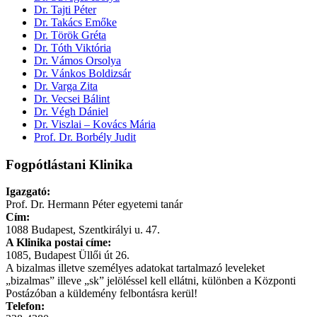
Dr. Tajti Péter
Dr. Takács Emőke
Dr. Török Gréta
Dr. Tóth Viktória
Dr. Vámos Orsolya
Dr. Vánkos Boldizsár
Dr. Varga Zita
Dr. Vecsei Bálint
Dr. Végh Dániel
Dr. Viszlai – Kovács Mária
Prof. Dr. Borbély Judit
Fogpótlástani Klinika
Igazgató:
Prof. Dr. Hermann Péter egyetemi tanár
Cím:
1088 Budapest, Szentkirályi u. 47.
A Klinika postai címe:
1085, Budapest Üllői út 26.
A bizalmas illetve személyes adatokat tartalmazó leveleket
„bizalmas” illeve „sk” jelöléssel kell ellátni, különben a Központi
Postázóban a küldemény felbontásra kerül!
Telefon: