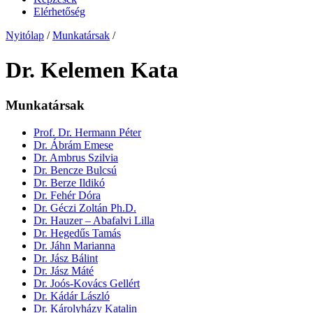
Elérhetőség
Nyitólap
/
Munkatársak
/
Dr. Kelemen Kata
Munkatársak
Prof. Dr. Hermann Péter
Dr. Ábrám Emese
Dr. Ambrus Szilvia
Dr. Bencze Bulcsú
Dr. Berze Ildikó
Dr. Fehér Dóra
Dr. Géczi Zoltán Ph.D.
Dr. Hauzer – Abafalvi Lilla
Dr. Hegedűs Tamás
Dr. Jáhn Marianna
Dr. Jász Bálint
Dr. Jász Máté
Dr. Joós-Kovács Gellért
Dr. Kádár László
Dr. Károlyházy Katalin