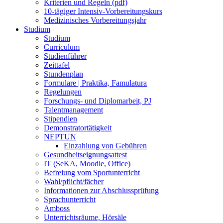
Kriterien und Regeln (pdf)
10-tägiger Intensiv-Vorbereitungskurs
Medizinisches Vorbereitungsjahr
Studium
Studium
Curriculum
Studienführer
Zeittafel
Stundenplan
Formulare | Praktika, Famulatura
Regelungen
Forschungs- und Diplomarbeit, PJ
Talentmanagement
Stipendien
Demonstratortätigkeit
NEPTUN
Einzahlung von Gebühren
Gesundheitseignungsattest
IT (SeKA, Moodle, Office)
Befreiung vom Sportunterricht
Wahl/pflicht/fächer
Informationen zur Abschlussprüfung
Sprachunterricht
Amboss
Unterrichtsräume, Hörsäle