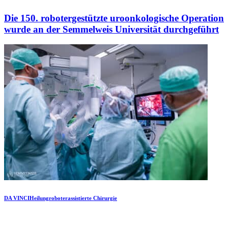
Die 150. robotergestützte uroonkologische Operation
wurde an der Semmelweis Universität durchgeführt
DA VINCI
Heilung
roboterassistierte Chirurgie