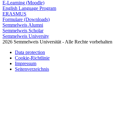
E-Learning (Moodle)
English Language Program
ERASMUS
Formulare (Downloads)
Semmelweis Alumni
Semmelweis Scholar
Semmelweis University
2026 Semmelweis Universität - Alle Rechte vorbehalten
Data protection
Cookie-Richtlinie
Impressum
Seitenverzeichnis