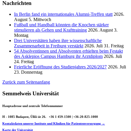
Nachrichten
In Berlin fand ein internationales Alumni-Treffen statt
2026.
August 5. Mittwoch
Fußball und Handball könnten die Knochen stärker
stimulieren als Gehen und Krafttraining
2026. August 3.
Montag
Drei Universitäten haben ihre wissenschaftliche
Zusammenarbeit in Freiburg verstärkt
2026. Juli 31. Freitag
54 Absolventinnen und Absolventen erhielten beim Festakt
des Asklepios Campus Hamburg ihr Arztdiplom
2026. Juli
24. Freitag
Feierliche Eröffnung des Studienjahres 2026/2027
2026. Juli
23. Donnerstag
Zurück zum Seitenanfang
Semmelweis Universität
Hauptadresse und zentrale Telefonnummer
H - 1085 Budapest, Üllői út 26.
+36 1 459-1500 | +36-20-825-1000
Kontaktdaten unserer Institute und Kliniken für Patientenversorgung →
Karte der Universität