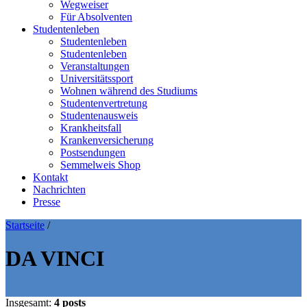
Wegweiser
Für Absolventen
Studentenleben
Studentenleben
Studentenleben
Veranstaltungen
Universitätssport
Wohnen während des Studiums
Studentenvertretung
Studentenausweis
Krankheitsfall
Krankenversicherung
Postsendungen
Semmelweis Shop
Kontakt
Nachrichten
Presse
Startseite
/
DA VINCI
Insgesamt:
4 posts