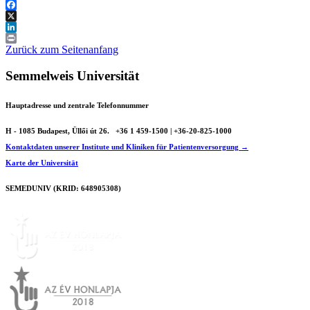
Facebook
X
LinkedIn
Print
Zurück zum Seitenanfang
Semmelweis Universität
Hauptadresse und zentrale Telefonnummer
H - 1085 Budapest, Üllői út 26.
+36 1 459-1500 | +36-20-825-1000
Kontaktdaten unserer Institute und Kliniken für Patientenversorgung →
Karte der Universität
SEMEDUNIV (KRID: 648905308)