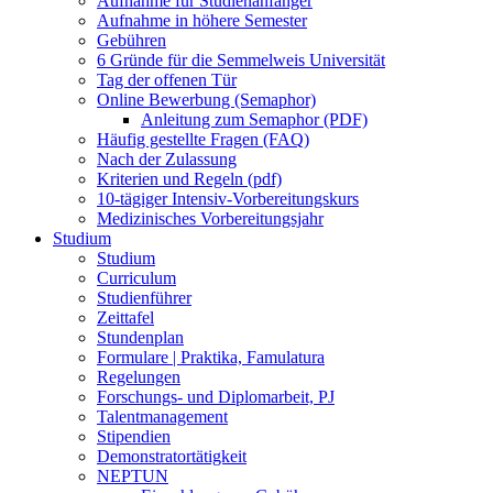
Aufnahme für Studienanfänger
Aufnahme in höhere Semester
Gebühren
6 Gründe für die Semmelweis Universität
Tag der offenen Tür
Online Bewerbung (Semaphor)
Anleitung zum Semaphor (PDF)
Häufig gestellte Fragen (FAQ)
Nach der Zulassung
Kriterien und Regeln (pdf)
10-tägiger Intensiv-Vorbereitungskurs
Medizinisches Vorbereitungsjahr
Studium
Studium
Curriculum
Studienführer
Zeittafel
Stundenplan
Formulare | Praktika, Famulatura
Regelungen
Forschungs- und Diplomarbeit, PJ
Talentmanagement
Stipendien
Demonstratortätigkeit
NEPTUN