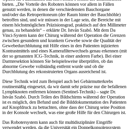
bieten. „Die Vorteile des Roboters können vor allem in Fällen
genutzt werden, in denen die verschiedensten Bauchorgane
und/oder das Retroperitoneum (der Raum hinter der Bauchhöhle)
betroffen sind, und wir müssen in der Lage sein, die Bereiche mit
einem höchstmöglichen Präzisionsgrad, praktisch auf den Millimeter
genau, zu behandeln“ – erklärte Dr. István Szabó. Mit dem Da
Vinci-System kann der Chirurg während der Operation die Grenzen
zwischen gesundem und krankem Gewebe sowie die Qualität der
Gewebedurchblutung mit Hilfe eines in den Patienten injizierten
Kontrastmittels und eines Kamerafilterwechsels genau erkennen (mit
der so genannten ICG-Technik, in einer anderen Farbe). Bei einer
Darmresektion können Sie beispielsweise überprüfen, ob das
abnorme Gewebe vollständig entfernt wurde und ob die
Durchblutung des rekonstruierten Organs ausreichend ist.
Diese Technik wird zum Beispiel auch bei Gebärmutterkrebs
routinemäßig eingesetzt, da wir damit sehr präzise nur die befallenen
Lymphknoten entfernen können (Sentinel-Technik) – sagte Dr.
István Szabó. Durch Teilen des Bildschirms während der Operation
ist es möglich, den Befund und die Bilddokumentation des Patienten
auf Knopfdruck zu betrachten, ohne dass der Chirurg seine Position
in der Konsole wechselt, was eine große Hilfe für den Chirurgen ist.
Das Robotersystem kann auch für multidisziplinäre Eingriffe
verwendet werden, da die Universität ein Doppelkonsolensystem