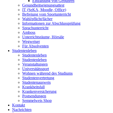
Einzahlung von Gebühren
Gesundheitseignungsattest
IT (SeKA, Moodle, Office)
Befreiung vom Sportunterricht
Wahl/pflicht/fächer
Informationen zur Abschlussprüfung
Sprachunterricht
Amboss
Unterrichtsräume, Hörsäle
Wegweiser
Für Absolventen
Studentenleben
Studentenleben
Studentenleben
Veranstaltungen
Universitätssport
Wohnen während des Studiums
Studentenvertretung
Studentenausweis
Krankheitsfall
Krankenversicherung
Postsendungen
Semmelweis Shop
Kontakt
Nachrichten