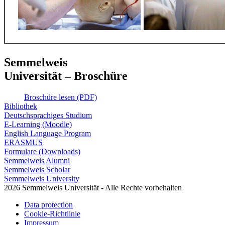
Semmelweis
Universität – Broschüre
Broschüre lesen (PDF)
Bibliothek
Deutschsprachiges Studium
E-Learning (Moodle)
English Language Program
ERASMUS
Formulare (Downloads)
Semmelweis Alumni
Semmelweis Scholar
Semmelweis University
2026 Semmelweis Universität - Alle Rechte vorbehalten
Data protection
Cookie-Richtlinie
Impressum