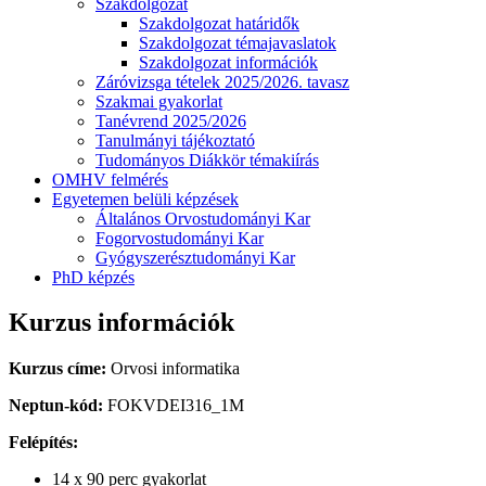
Szakdolgozat
Szakdolgozat határidők
Szakdolgozat témajavaslatok
Szakdolgozat információk
Záróvizsga tételek 2025/2026. tavasz
Szakmai gyakorlat
Tanévrend 2025/2026
Tanulmányi tájékoztató
Tudományos Diákkör témakiírás
OMHV felmérés
Egyetemen belüli képzések
Általános Orvostudományi Kar
Fogorvostudományi Kar
Gyógyszerésztudományi Kar
PhD képzés
Kurzus információk
Kurzus címe:
Orvosi informatika
Neptun-kód:
FOKVDEI316_1M
Felépítés:
14 x 90 perc gyakorlat