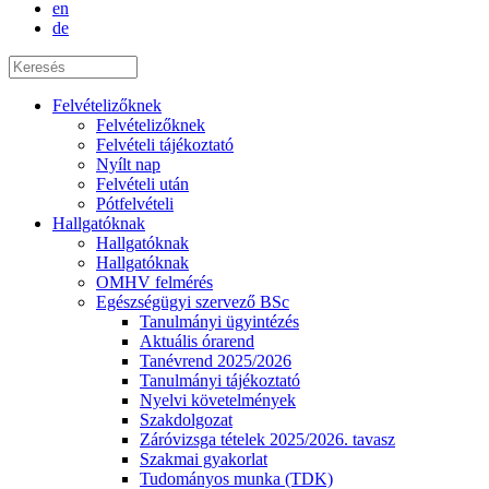
en
de
Felvételizőknek
Felvételizőknek
Felvételi tájékoztató
Nyílt nap
Felvételi után
Pótfelvételi
Hallgatóknak
Hallgatóknak
Hallgatóknak
OMHV felmérés
Egészségügyi szervező BSc
Tanulmányi ügyintézés
Aktuális órarend
Tanévrend 2025/2026
Tanulmányi tájékoztató
Nyelvi követelmények
Szakdolgozat
Záróvizsga tételek 2025/2026. tavasz
Szakmai gyakorlat
Tudományos munka (TDK)