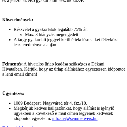
és a jelszót az első gyakorlaton tesszük közzé.
Követelmények:
Részvétel a gyakorlatok legalább 75%-án
Max. 3 hiányzás megengedett
A tárgy gyakorlati jeggyel kerül értékelésre a két félévközi
teszt eredménye alapján
Felmentés
: A hivatalos űrlap leadása szükséges a Dékáni
Hivatalban. Kérjük, hogy az űrlap aláírásához egyeztessen időpontot
a lenti email címen!
Ügyintézés:
1089 Budapest, Nagyvárad tér 4. fsz./18.
Megkérjük kedves hallgatóinkat, hogy aláírást is igénylő
ügyekben a következő e-mail címen legyenek kedvesek
időpontot egyeztetni:
info.dei@semmelweis.hu
.