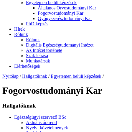
Egyetemen belüli képzések
Általános Orvostudományi Kar
Fogorvostudományi Kar
Gyógyszerésztudományi Kar
PhD képzés
Hírek
Rólunk
Rólunk
Digitális Egészségtudományi Intézet
Az Intézet története
Szak leírása
Munkatársak
Elérhetőségek
Nyitólap
/
Hallgatóknak
/
Egyetemen belüli képzések
/
Fogorvostudományi Kar
Hallgatóknak
Egészségügyi szervező BSc
Aktuális órarend
Nyelvi követelmények