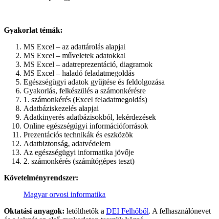
Gyakorlat témák:
MS Excel – az adattárolás alapjai
MS Excel – műveletek adatokkal
MS Excel – adatreprezentáció, diagramok
MS Excel – haladó feladatmegoldás
Egészségügyi adatok gyűjtése és feldolgozása
Gyakorlás, felkészülés a számonkérésre
1. számonkérés (Excel feladatmegoldás)
Adatbáziskezelés alapjai
Adatkinyerés adatbázisokból, lekérdezések
Online egészségügyi információforrások
Prezentációs technikák és eszközök
Adatbiztonság, adatvédelem
Az egészségügyi informatika jövője
2. számonkérés (számítógépes teszt)
Követelményrendszer:
Magyar orvosi informatika
Oktatási anyagok:
letölthetők a
DEI Felhőből
. A felhasználónevet