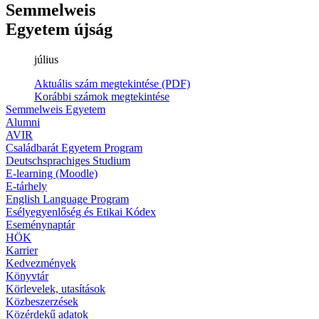
Semmelweis
Egyetem újság
július
Aktuális szám megtekintése (PDF)
Korábbi számok megtekintése
Semmelweis Egyetem
Alumni
AVIR
Családbarát Egyetem Program
Deutschsprachiges Studium
E-learning (Moodle)
E-tárhely
English Language Program
Esélyegyenlőség és Etikai Kódex
Eseménynaptár
HÖK
Karrier
Kedvezmények
Könyvtár
Körlevelek, utasítások
Közbeszerzések
Közérdekű adatok