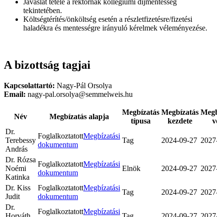
Javaslat tétele a rektornak kollégiumi díjmentesség
tekintetében.
Költségtérítés/önköltség esetén a részletfizetésre/fizetési
haladékra és mentességre irányuló kérelmek véleményezése.
A bizottság tagjai
Kapcsolattartó:
Nagy-Pál Orsolya
Email:
nagy-pal.orsolya@semmelweis.hu
Megbízatás
Megbízatás
Megb
Név
Megbízatás alapja
típusa
kezdete
v
Dr.
Foglalkoztatott
Megbízatási
Terebessy
Tag
2024-09-27
2027
dokumentum
András
Dr. Rózsa
Foglalkoztatott
Megbízatási
Noémi
Elnök
2024-09-27
2027
dokumentum
Katinka
Dr. Kiss
Foglalkoztatott
Megbízatási
Tag
2024-09-27
2027
Judit
dokumentum
Dr.
Foglalkoztatott
Megbízatási
Horváth
Tag
2024-09-27
2027