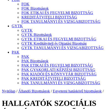
FOK
FOK Bizottságok
FOK ETIKAI ÉS FEGYELMI BIZOTTSÁG
KREDITÁTVITELI BIZOTTSÁG
FOK TANULMÁNYI ÉS VIZSGABIZOTTSÁG
GYTK
GYTK
GYTK Bizottságok
GYTK ETIKAI ÉS FEGYELMI BIZOTTSÁG
GYTK Kreditátviteli és Oktatási Bizottság
GYTK TANULMÁNYI ÉS VIZSGABIZOTTSÁG
PAK
PAK
PAK Bizottságok
PAK ETIKAI ÉS FEGYELMI BIZOTTSÁG
PAK GYAKORLATI KÉPZÉSI BIZOTTSÁG
PAK KIADÓI ÉS KÖNYVTÁR BIZOTTSÁG
PAK KREDITÁTVITELI BIZOTTSÁG
PAK TANULMÁNYI ÉS VIZSGABIZOTTSÁG
Nyitólap
/
Állandó Bizottságok
/
Egyetemi hatáskörű bizottságok
/
HALLGATÓK SZOCIÁLIS