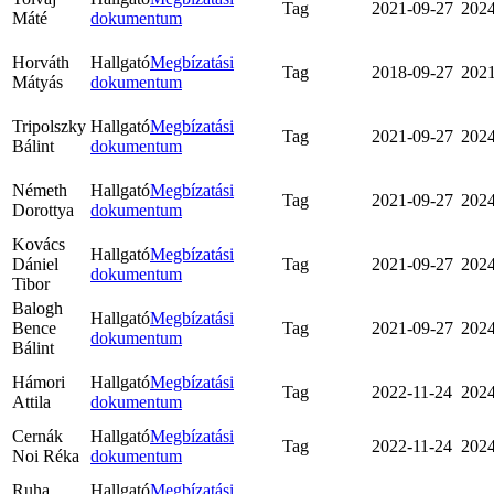
Tag
2021-09-27
2024
Máté
dokumentum
Horváth
Hallgató
Megbízatási
Tag
2018-09-27
2021
Mátyás
dokumentum
Tripolszky
Hallgató
Megbízatási
Tag
2021-09-27
2024
Bálint
dokumentum
Németh
Hallgató
Megbízatási
Tag
2021-09-27
2024
Dorottya
dokumentum
Kovács
Hallgató
Megbízatási
Dániel
Tag
2021-09-27
2024
dokumentum
Tibor
Balogh
Hallgató
Megbízatási
Bence
Tag
2021-09-27
2024
dokumentum
Bálint
Hámori
Hallgató
Megbízatási
Tag
2022-11-24
2024
Attila
dokumentum
Cernák
Hallgató
Megbízatási
Tag
2022-11-24
2024
Noi Réka
dokumentum
Ruha
Hallgató
Megbízatási