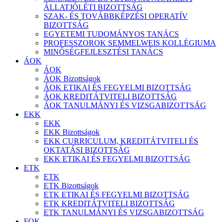
ÁLLATJÓLÉTI BIZOTTSÁG
SZAK- ÉS TOVÁBBKÉPZÉSI OPERATÍV
BIZOTTSÁG
EGYETEMI TUDOMÁNYOS TANÁCS
PROFESSZOROK SEMMELWEIS KOLLÉGIUMA
MINŐSÉGFEJLESZTÉSI TANÁCS
ÁOK
ÁOK
ÁOK Bizottságok
ÁOK ETIKAI ÉS FEGYELMI BIZOTTSÁG
ÁOK KREDITÁTVITELI BIZOTTSÁG
ÁOK TANULMÁNYI ÉS VIZSGABIZOTTSÁG
EKK
EKK
EKK Bizottságok
EKK CURRICULUM, KREDITÁTVITELI ÉS
OKTATÁSI BIZOTTSÁG
EKK ETIKAI ÉS FEGYELMI BIZOTTSÁG
ETK
ETK
ETK Bizottságok
ETK ETIKAI ÉS FEGYELMI BIZOTTSÁG
ETK KREDITÁTVITELI BIZOTTSÁG
ETK TANULMÁNYI ÉS VIZSGABIZOTTSÁG
FOK