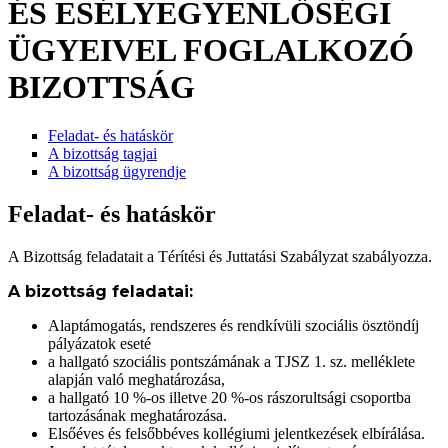
ÉS ESÉLYEGYENLŐSÉGI
ÜGYEIVEL FOGLALKOZÓ
BIZOTTSÁG
Feladat- és hatáskör
A bizottság tagjai
A bizottság ügyrendje
Feladat- és hatáskör
A Bizottság feladatait a Térítési és Juttatási Szabályzat szabályozza.
A bizottság feladatai:
Alaptámogatás, rendszeres és rendkívüli szociális ösztöndíj
pályázatok eseté
a hallgató szociális pontszámának a TJSZ 1. sz. melléklete
alapján való meghatározása,
a hallgató 10 %-os illetve 20 %-os rászorultsági csoportba
tartozásának meghatározása.
Elsőéves és felsőbbéves kollégiumi jelentkezések elbírálása.