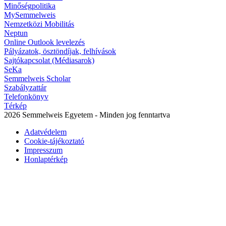
Minőségpolitika
MySemmelweis
Nemzetközi Mobilitás
Neptun
Online Outlook levelezés
Pályázatok, ösztöndíjak, felhívások
Sajtókapcsolat (Médiasarok)
SeKa
Semmelweis Scholar
Szabályzattár
Telefonkönyv
Térkép
2026 Semmelweis Egyetem - Minden jog fenntartva
Adatvédelem
Cookie-tájékoztató
Impresszum
Honlaptérkép