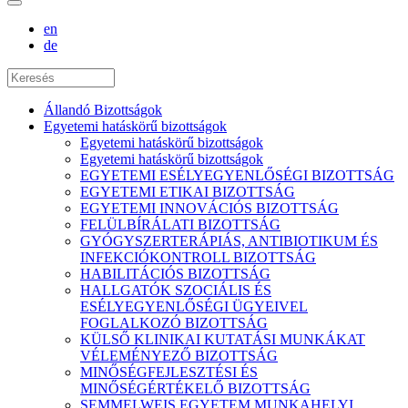
en
de
Állandó Bizottságok
Egyetemi hatáskörű bizottságok
Egyetemi hatáskörű bizottságok
Egyetemi hatáskörű bizottságok
EGYETEMI ESÉLYEGYENLŐSÉGI BIZOTTSÁG
EGYETEMI ETIKAI BIZOTTSÁG
EGYETEMI INNOVÁCIÓS BIZOTTSÁG
FELÜLBÍRÁLATI BIZOTTSÁG
GYÓGYSZERTERÁPIÁS, ANTIBIOTIKUM ÉS
INFEKCIÓKONTROLL BIZOTTSÁG
HABILITÁCIÓS BIZOTTSÁG
HALLGATÓK SZOCIÁLIS ÉS
ESÉLYEGYENLŐSÉGI ÜGYEIVEL
FOGLALKOZÓ BIZOTTSÁG
KÜLSŐ KLINIKAI KUTATÁSI MUNKÁKAT
VÉLEMÉNYEZŐ BIZOTTSÁG
MINŐSÉGFEJLESZTÉSI ÉS
MINŐSÉGÉRTÉKELŐ BIZOTTSÁG
SEMMELWEIS EGYETEM MUNKAHELYI