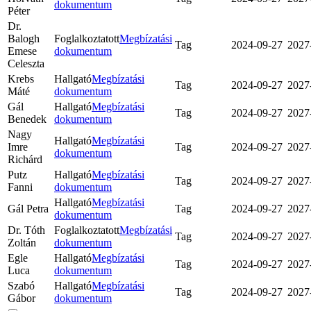
dokumentum
Péter
Dr.
Balogh
Foglalkoztatott
Megbízatási
Tag
2024-09-27
2027
Emese
dokumentum
Celeszta
Krebs
Hallgató
Megbízatási
Tag
2024-09-27
2027
Máté
dokumentum
Gál
Hallgató
Megbízatási
Tag
2024-09-27
2027
Benedek
dokumentum
Nagy
Hallgató
Megbízatási
Imre
Tag
2024-09-27
2027
dokumentum
Richárd
Putz
Hallgató
Megbízatási
Tag
2024-09-27
2027
Fanni
dokumentum
Hallgató
Megbízatási
Gál Petra
Tag
2024-09-27
2027
dokumentum
Dr. Tóth
Foglalkoztatott
Megbízatási
Tag
2024-09-27
2027
Zoltán
dokumentum
Egle
Hallgató
Megbízatási
Tag
2024-09-27
2027
Luca
dokumentum
Szabó
Hallgató
Megbízatási
Tag
2024-09-27
2027
Gábor
dokumentum