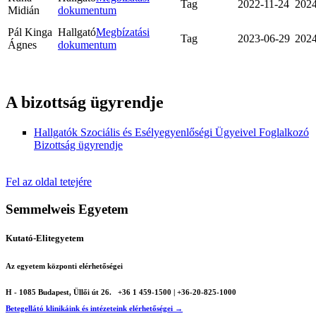
Tag
2022-11-24
2024
Midián
dokumentum
Pál Kinga
Hallgató
Megbízatási
Tag
2023-06-29
2024
Ágnes
dokumentum
A bizottság ügyrendje
Hallgatók Szociális és Esélyegyenlőségi Ügyeivel Foglalkozó
Bizottság ügyrendje
Fel az oldal tetejére
Semmelweis Egyetem
Kutató-Elitegyetem
Az egyetem központi elérhetőségei
H - 1085 Budapest, Üllői út 26.
+36 1 459-1500 | +36-20-825-1000
Betegellátó klinikáink és intézeteink elérhetőségei →