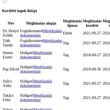
Korábbi tagok listája
Megbízatás
Megbízatás
Meg
Név
Megbízatás alapja
típusa
kezdete
Dr. Benyó
Foglalkoztatott
Megbízatási
Elnök
2021-09-27
2024
Zoltán
dokumentum
Tóth
Foglalkoztatott
Megbízatási
Tag
2021-09-27
2024
Tamás
dokumentum
Simon
Hallgató
Megbízatási
Tag
2018-09-27
2021
Eszter
dokumentum
Hallgató
Megbízatási
Pap Dávid
Tag
2019-09-30
2021
dokumentum
Szűcs
Hallgató
Megbízatási
Tag
2021-09-27
2024
Attila
dokumentum
Takács
Hallgató
Megbízatási
Tag
2021-09-27
2024
Félix
dokumentum
Tolvaj
Hallgató
Megbízatási