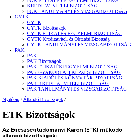
FOK ETIKAI ÉS FEGYELMI BIZOTTSÁG
KREDITÁTVITELI BIZOTTSÁG
FOK TANULMÁNYI ÉS VIZSGABIZOTTSÁG
GYTK
GYTK
GYTK Bizottságok
GYTK ETIKAI ÉS FEGYELMI BIZOTTSÁG
GYTK Kreditátviteli és Oktatási Bizottság
GYTK TANULMÁNYI ÉS VIZSGABIZOTTSÁG
PAK
PAK
PAK Bizottságok
PAK ETIKAI ÉS FEGYELMI BIZOTTSÁG
PAK GYAKORLATI KÉPZÉSI BIZOTTSÁG
PAK KIADÓI ÉS KÖNYVTÁR BIZOTTSÁG
PAK KREDITÁTVITELI BIZOTTSÁG
PAK TANULMÁNYI ÉS VIZSGABIZOTTSÁG
Nyitólap
/
Állandó Bizottságok
/
ETK Bizottságok
Az Egészségtudományi Karon (ETK) működő
állandó bizottságok: