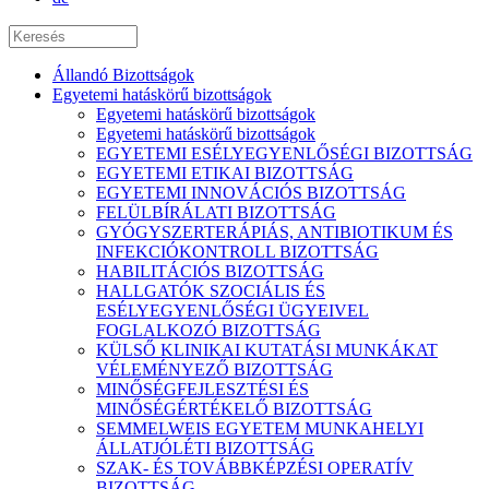
Állandó Bizottságok
Egyetemi hatáskörű bizottságok
Egyetemi hatáskörű bizottságok
Egyetemi hatáskörű bizottságok
EGYETEMI ESÉLYEGYENLŐSÉGI BIZOTTSÁG
EGYETEMI ETIKAI BIZOTTSÁG
EGYETEMI INNOVÁCIÓS BIZOTTSÁG
FELÜLBÍRÁLATI BIZOTTSÁG
GYÓGYSZERTERÁPIÁS, ANTIBIOTIKUM ÉS
INFEKCIÓKONTROLL BIZOTTSÁG
HABILITÁCIÓS BIZOTTSÁG
HALLGATÓK SZOCIÁLIS ÉS
ESÉLYEGYENLŐSÉGI ÜGYEIVEL
FOGLALKOZÓ BIZOTTSÁG
KÜLSŐ KLINIKAI KUTATÁSI MUNKÁKAT
VÉLEMÉNYEZŐ BIZOTTSÁG
MINŐSÉGFEJLESZTÉSI ÉS
MINŐSÉGÉRTÉKELŐ BIZOTTSÁG
SEMMELWEIS EGYETEM MUNKAHELYI
ÁLLATJÓLÉTI BIZOTTSÁG
SZAK- ÉS TOVÁBBKÉPZÉSI OPERATÍV
BIZOTTSÁG