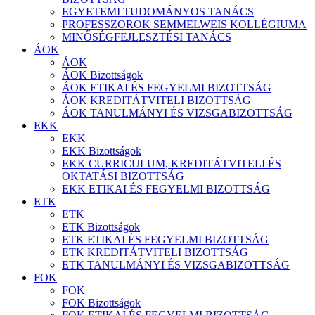
EGYETEMI TUDOMÁNYOS TANÁCS
PROFESSZOROK SEMMELWEIS KOLLÉGIUMA
MINŐSÉGFEJLESZTÉSI TANÁCS
ÁOK
ÁOK
ÁOK Bizottságok
ÁOK ETIKAI ÉS FEGYELMI BIZOTTSÁG
ÁOK KREDITÁTVITELI BIZOTTSÁG
ÁOK TANULMÁNYI ÉS VIZSGABIZOTTSÁG
EKK
EKK
EKK Bizottságok
EKK CURRICULUM, KREDITÁTVITELI ÉS
OKTATÁSI BIZOTTSÁG
EKK ETIKAI ÉS FEGYELMI BIZOTTSÁG
ETK
ETK
ETK Bizottságok
ETK ETIKAI ÉS FEGYELMI BIZOTTSÁG
ETK KREDITÁTVITELI BIZOTTSÁG
ETK TANULMÁNYI ÉS VIZSGABIZOTTSÁG
FOK
FOK
FOK Bizottságok