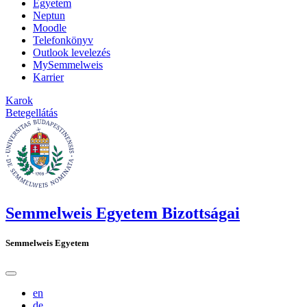
Egyetem
Neptun
Moodle
Telefonkönyv
Outlook levelezés
MySemmelweis
Karrier
Karok
Betegellátás
Semmelweis Egyetem Bizottságai
Semmelweis Egyetem
en
de