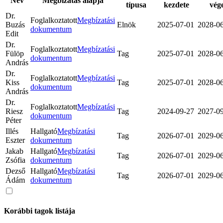
Név
Megbízatás alapja
típusa
kezdete
vég
Dr.
Foglalkoztatott
Megbízatási
Buzás
Elnök
2025-07-01
2028-0
dokumentum
Edit
Dr.
Foglalkoztatott
Megbízatási
Fülöp
Tag
2025-07-01
2028-0
dokumentum
András
Dr.
Foglalkoztatott
Megbízatási
Kiss
Tag
2025-07-01
2028-0
dokumentum
András
Dr.
Foglalkoztatott
Megbízatási
Riesz
Tag
2024-09-27
2027-0
dokumentum
Péter
Illés
Hallgató
Megbízatási
Tag
2026-07-01
2029-0
Eszter
dokumentum
Jakab
Hallgató
Megbízatási
Tag
2026-07-01
2029-0
Zsófia
dokumentum
Dezső
Hallgató
Megbízatási
Tag
2026-07-01
2029-0
Ádám
dokumentum
Korábbi tagok listája