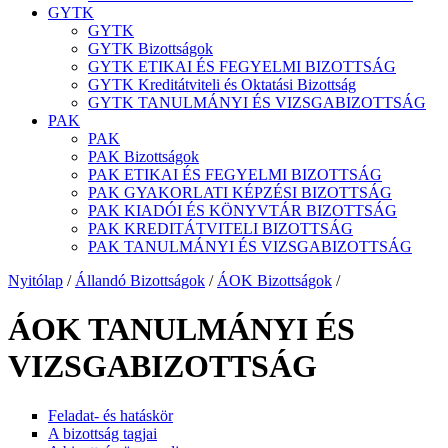
GYTK
GYTK
GYTK Bizottságok
GYTK ETIKAI ÉS FEGYELMI BIZOTTSÁG
GYTK Kreditátviteli és Oktatási Bizottság
GYTK TANULMÁNYI ÉS VIZSGABIZOTTSÁG
PAK
PAK
PAK Bizottságok
PAK ETIKAI ÉS FEGYELMI BIZOTTSÁG
PAK GYAKORLATI KÉPZÉSI BIZOTTSÁG
PAK KIADÓI ÉS KÖNYVTÁR BIZOTTSÁG
PAK KREDITÁTVITELI BIZOTTSÁG
PAK TANULMÁNYI ÉS VIZSGABIZOTTSÁG
Nyitólap
/
Állandó Bizottságok
/
ÁOK Bizottságok
/
ÁOK TANULMÁNYI ÉS
VIZSGABIZOTTSÁG
Feladat- és hatáskör
A bizottság tagjai