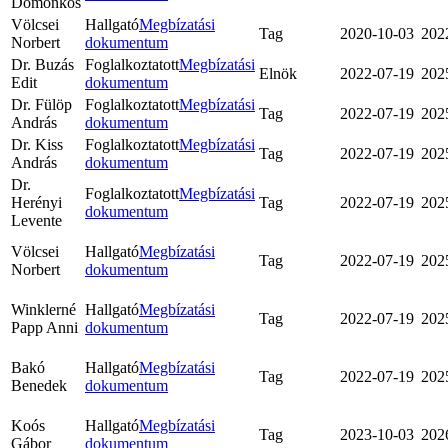
Domonkos
Völcsei
Hallgató
Megbízatási
Tag
2020-10-03
202
Norbert
dokumentum
Dr. Buzás
Foglalkoztatott
Megbízatási
Elnök
2022-07-19
202
Edit
dokumentum
Dr. Fülöp
Foglalkoztatott
Megbízatási
Tag
2022-07-19
202
András
dokumentum
Dr. Kiss
Foglalkoztatott
Megbízatási
Tag
2022-07-19
202
András
dokumentum
Dr.
Foglalkoztatott
Megbízatási
Herényi
Tag
2022-07-19
202
dokumentum
Levente
Völcsei
Hallgató
Megbízatási
Tag
2022-07-19
202
Norbert
dokumentum
Winklerné
Hallgató
Megbízatási
Tag
2022-07-19
202
Papp Anni
dokumentum
Bakó
Hallgató
Megbízatási
Tag
2022-07-19
202
Benedek
dokumentum
Koós
Hallgató
Megbízatási
Tag
2023-10-03
202
Gábor
dokumentum