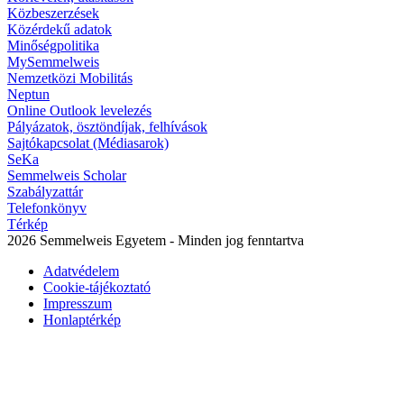
Közbeszerzések
Közérdekű adatok
Minőségpolitika
MySemmelweis
Nemzetközi Mobilitás
Neptun
Online Outlook levelezés
Pályázatok, ösztöndíjak, felhívások
Sajtókapcsolat (Médiasarok)
SeKa
Semmelweis Scholar
Szabályzattár
Telefonkönyv
Térkép
2026 Semmelweis Egyetem - Minden jog fenntartva
Adatvédelem
Cookie-tájékoztató
Impresszum
Honlaptérkép