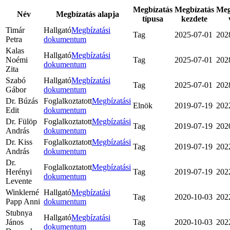
Megbízatás
Megbízatás
Meg
Név
Megbízatás alapja
típusa
kezdete
Timár
Hallgató
Megbízatási
Tag
2025-07-01
202
Petra
dokumentum
Kalas
Hallgató
Megbízatási
Noémi
Tag
2025-07-01
202
dokumentum
Zita
Szabó
Hallgató
Megbízatási
Tag
2025-07-01
202
Gábor
dokumentum
Dr. Búzás
Foglalkoztatott
Megbízatási
Elnök
2019-07-19
202
Edit
dokumentum
Dr. Fülöp
Foglalkoztatott
Megbízatási
Tag
2019-07-19
202
András
dokumentum
Dr. Kiss
Foglalkoztatott
Megbízatási
Tag
2019-07-19
202
András
dokumentum
Dr.
Foglalkoztatott
Megbízatási
Herényi
Tag
2019-07-19
202
dokumentum
Levente
Winklerné
Hallgató
Megbízatási
Tag
2020-10-03
202
Papp Anni
dokumentum
Stubnya
Hallgató
Megbízatási
János
Tag
2020-10-03
202
dokumentum