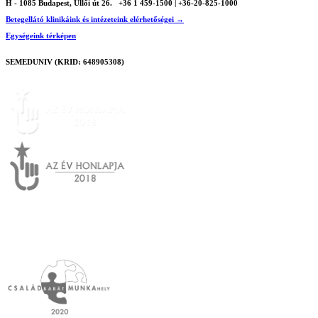
H - 1085 Budapest, Üllői út 26.
+36 1 459-1500 | +36-20-825-1000
Betegellátó klinikáink és intézeteink elérhetőségei →
Egységeink térképen
SEMEDUNIV (KRID: 648905308)