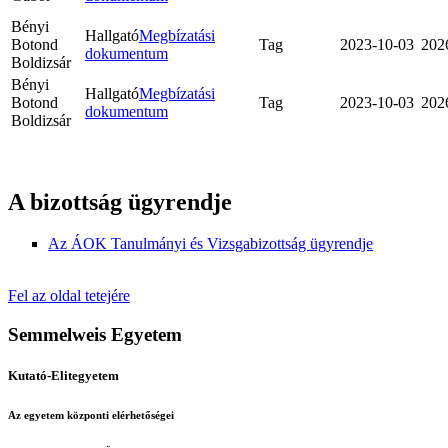
Bényi
Hallgató
Megbízatási
Botond
Tag
2023-10-03
202
dokumentum
Boldizsár
Bényi
Hallgató
Megbízatási
Botond
Tag
2023-10-03
202
dokumentum
Boldizsár
A bizottság ügyrendje
Az ÁOK Tanulmányi és Vizsgabizottság ügyrendje
Fel az oldal tetejére
Semmelweis Egyetem
Kutató-Elitegyetem
Az egyetem központi elérhetőségei