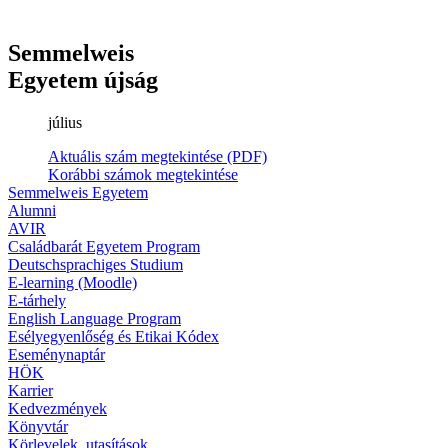
Semmelweis
Egyetem újság
július
Aktuális szám megtekintése (PDF)
Korábbi számok megtekintése
Semmelweis Egyetem
Alumni
AVIR
Családbarát Egyetem Program
Deutschsprachiges Studium
E-learning (Moodle)
E-tárhely
English Language Program
Esélyegyenlőség és Etikai Kódex
Eseménynaptár
HÖK
Karrier
Kedvezmények
Könyvtár
Körlevelek, utasítások