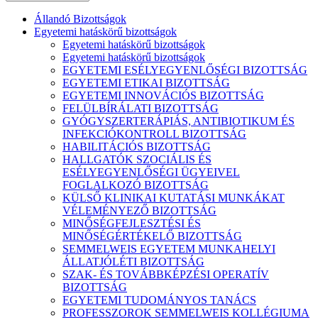
Állandó Bizottságok
Egyetemi hatáskörű bizottságok
Egyetemi hatáskörű bizottságok
Egyetemi hatáskörű bizottságok
EGYETEMI ESÉLYEGYENLŐSÉGI BIZOTTSÁG
EGYETEMI ETIKAI BIZOTTSÁG
EGYETEMI INNOVÁCIÓS BIZOTTSÁG
FELÜLBÍRÁLATI BIZOTTSÁG
GYÓGYSZERTERÁPIÁS, ANTIBIOTIKUM ÉS
INFEKCIÓKONTROLL BIZOTTSÁG
HABILITÁCIÓS BIZOTTSÁG
HALLGATÓK SZOCIÁLIS ÉS
ESÉLYEGYENLŐSÉGI ÜGYEIVEL
FOGLALKOZÓ BIZOTTSÁG
KÜLSŐ KLINIKAI KUTATÁSI MUNKÁKAT
VÉLEMÉNYEZŐ BIZOTTSÁG
MINŐSÉGFEJLESZTÉSI ÉS
MINŐSÉGÉRTÉKELŐ BIZOTTSÁG
SEMMELWEIS EGYETEM MUNKAHELYI
ÁLLATJÓLÉTI BIZOTTSÁG
SZAK- ÉS TOVÁBBKÉPZÉSI OPERATÍV
BIZOTTSÁG
EGYETEMI TUDOMÁNYOS TANÁCS
PROFESSZOROK SEMMELWEIS KOLLÉGIUMA