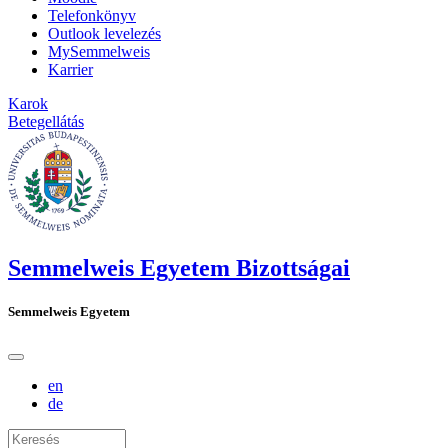
Telefonkönyv
Outlook levelezés
MySemmelweis
Karrier
Karok
Betegellátás
Semmelweis Egyetem Bizottságai
Semmelweis Egyetem
en
de