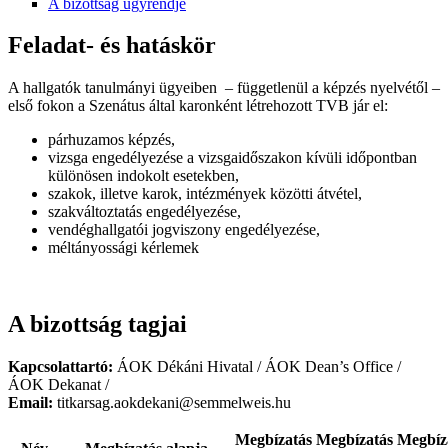
A bizottság ügyrendje
Feladat- és hatáskör
A hallgatók tanulmányi ügyeiben – függetlenül a képzés nyelvétől –
első fokon a Szenátus által karonként létrehozott TVB jár el:
párhuzamos képzés,
vizsga engedélyezése a vizsgaidőszakon kívüli időpontban
különösen indokolt esetekben,
szakok, illetve karok, intézmények közötti átvétel,
szakváltoztatás engedélyezése,
vendéghallgatói jogviszony engedélyezése,
méltányossági kérlemek
A bizottság tagjai
Kapcsolattartó:
ÁOK Dékáni Hivatal / ÁOK Dean’s Office /
ÁOK Dekanat /
Email:
titkarsag.aokdekani@semmelweis.hu
Megbízatás
Megbízatás
Megbíz