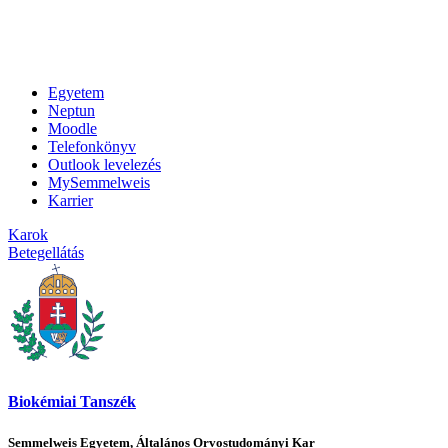
Egyetem
Neptun
Moodle
Telefonkönyv
Outlook levelezés
MySemmelweis
Karrier
Karok
Betegellátás
Biokémiai Tanszék
Semmelweis Egyetem, Általános Orvostudományi Kar