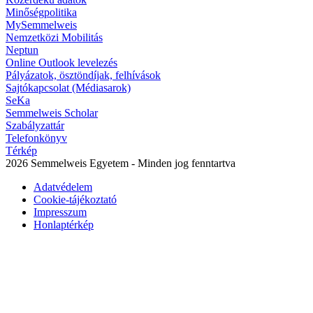
Minőségpolitika
MySemmelweis
Nemzetközi Mobilitás
Neptun
Online Outlook levelezés
Pályázatok, ösztöndíjak, felhívások
Sajtókapcsolat (Médiasarok)
SeKa
Semmelweis Scholar
Szabályzattár
Telefonkönyv
Térkép
2026 Semmelweis Egyetem - Minden jog fenntartva
Adatvédelem
Cookie-tájékoztató
Impresszum
Honlaptérkép