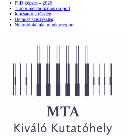
PhD képzés – 2026
Tumor metabolizmus csoport
Ioncsatorna részleg
Hemosztázis részleg
Neurobiokémiai munkacsoport