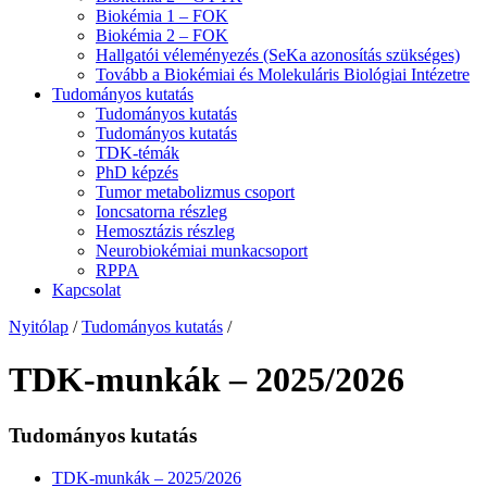
Biokémia 1 – FOK
Biokémia 2 – FOK
Hallgatói véleményezés (SeKa azonosítás szükséges)
Tovább a Biokémiai és Molekuláris Biológiai Intézetre
Tudományos kutatás
Tudományos kutatás
Tudományos kutatás
TDK-témák
PhD képzés
Tumor metabolizmus csoport
Ioncsatorna részleg
Hemosztázis részleg
Neurobiokémiai munkacsoport
RPPA
Kapcsolat
Nyitólap
/
Tudományos kutatás
/
TDK-munkák – 2025/2026
Tudományos kutatás
TDK-munkák – 2025/2026