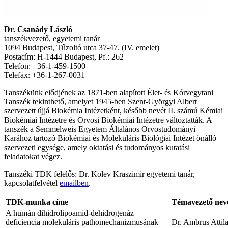
Dr. Csanády László
tanszékvezető, egyetemi tanár
1094 Budapest, Tűzoltó utca 37-47. (IV. emelet)
Postacím: H-1444 Budapest, Pf.: 262
Telefon: +36-1-459-1500
Telefax: +36-1-267-0031
Tanszékünk elődjének az 1871-ben alapított Élet- és Kórvegytani
Tanszék tekinthető, amelyet 1945-ben Szent-Györgyi Albert
szervezett újjá Biokémia Intézetként, később nevét II. számú Kémiai
Biokémiai Intézetre és Orvosi Biokémiai Intézetre változtatták. A
tanszék a Semmelweis Egyetem Általános Orvostudományi
Karához tartozó Biokémiai és Molekuláris Biológiai Intézet önálló
szervezeti egysége, amely oktatási és tudományos kutatási
feladatokat végez.
Tanszéki TDK felelős: Dr. Kolev Kraszimir egyetemi tanár,
kapcsolatfelvétel
emailben
.
TDK-munka címe
Témavezető neve
A humán dihidrolipoamid-dehidrogenáz
deficiencia molekuláris pathomechanizmusának
Dr. Ambrus Attil