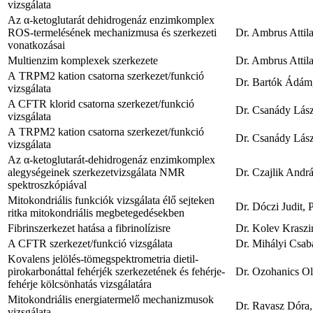
vizsgálata
Az α-ketoglutarát dehidrogenáz enzimkomplex
ROS-termelésének mechanizmusa és szerkezeti
Dr. Ambrus Attil
vonatkozásai
Multienzim komplexek szerkezete
Dr. Ambrus Attil
A TRPM2 kation csatorna szerkezet/funkció
Dr. Bartók Ádám
vizsgálata
A CFTR klorid csatorna szerkezet/funkció
Dr. Csanády Lász
vizsgálata
A TRPM2 kation csatorna szerkezet/funkció
Dr. Csanády Lász
vizsgálata
Az α-ketoglutarát-dehidrogenáz enzimkomplex
alegységeinek szerkezetvizsgálata NMR
Dr. Czajlik Andr
spektroszkópiával
Mitokondriális funkciók vizsgálata élő sejteken
Dr. Dóczi Judit,
ritka mitokondriális megbetegedésekben
Fibrinszerkezet hatása a fibrinolízisre
Dr. Kolev Kraszi
A CFTR szerkezet/funkció vizsgálata
Dr. Mihályi Csa
Kovalens jelölés-tömegspektrometria dietil-
pirokarbonáttal fehérjék szerkezetének és fehérje-
Dr. Ozohanics Ol
fehérje kölcsönhatás vizsgálatára
Mitokondriális energiatermelő mechanizmusok
Dr. Ravasz Dóra
vizsgálata