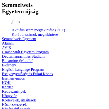
Semmelweis
Egyetem újság
július
Aktuális szám megtekintése (PDF)
Korábbi számok megtekintése
Semmelweis Egyetem
Alumni
AVIR
Családbarát Egyetem Program
Deutschsprachiges Studium
E-learning (Moodle)
E-tárhely
English Language Program
Esélyegyenlőség és Etikai Kódex
Eseménynaptár
HÖK
Karrier
Kedvezmények
Könyvtár
Körlevelek, utasítások
Közbeszerzések
Közérdekű adatok