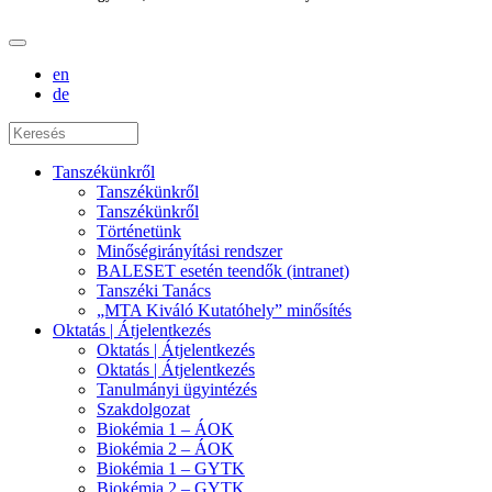
en
de
Tanszékünkről
Tanszékünkről
Tanszékünkről
Történetünk
Minőségirányítási rendszer
BALESET esetén teendők (intranet)
Tanszéki Tanács
„MTA Kiváló Kutatóhely” minősítés
Oktatás | Átjelentkezés
Oktatás | Átjelentkezés
Oktatás | Átjelentkezés
Tanulmányi ügyintézés
Szakdolgozat
Biokémia 1 – ÁOK
Biokémia 2 – ÁOK
Biokémia 1 – GYTK
Biokémia 2 – GYTK