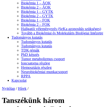
Biokémia 1 – ÁOK
Biokémia 2 – ÁOK
Biokémia 1 – GYTK
Biokémia 2 – GYTK
Biokémia 1 – FOK
Biokémia 2 – FOK
Hallgatói véleményezés (SeKa azonosítás szükséges)
Tovább a Biokémiai és Molekuláris Biológiai Intézetre
Tudományos kutatás
Tudományos kutatás
Tudományos kutatás
TDK-témák
PhD képzés
Tumor metabolizmus csoport
Ioncsatorna részleg
Hemosztázis részleg
Neurobiokémiai munkacsoport
RPPA
Kapcsolat
Nyitólap
/
Hírek
/
Tanszékünk három