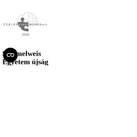
Semmelweis
Egyetem újság
július
Aktuális szám megtekintése (PDF)
Korábbi számok megtekintése
Semmelweis Egyetem
Alumni
AVIR
Családbarát Egyetem Program
Deutschsprachiges Studium
E-learning (Moodle)
E-tárhely
English Language Program