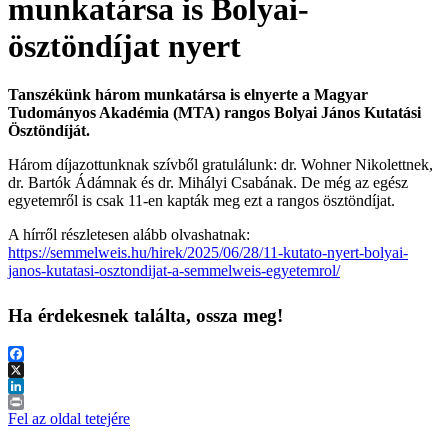
munkatársa is Bolyai-
ösztöndíjat nyert
Tanszékünk három munkatársa is elnyerte a Magyar
Tudományos Akadémia (MTA) rangos Bolyai János Kutatási
Ösztöndíját.
Három díjazottunknak szívből gratulálunk: dr. Wohner Nikolettnek,
dr. Bartók Ádámnak és dr. Mihályi Csabának. De még az egész
egyetemről is csak 11-en kapták meg ezt a rangos ösztöndíjat.
A hírről részletesen alább olvashatnak:
https://semmelweis.hu/hirek/2025/06/28/11-kutato-nyert-bolyai-
janos-kutatasi-osztondijat-a-semmelweis-egyetemrol/
Ha érdekesnek találta, ossza meg!
Facebook
X
LinkedIn
Print
Fel az oldal tetejére