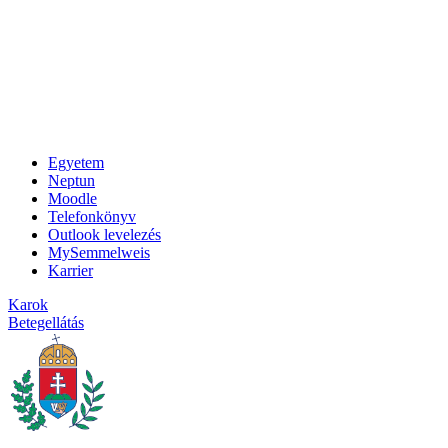
Egyetem
Neptun
Moodle
Telefonkönyv
Outlook levelezés
MySemmelweis
Karrier
Karok
Betegellátás