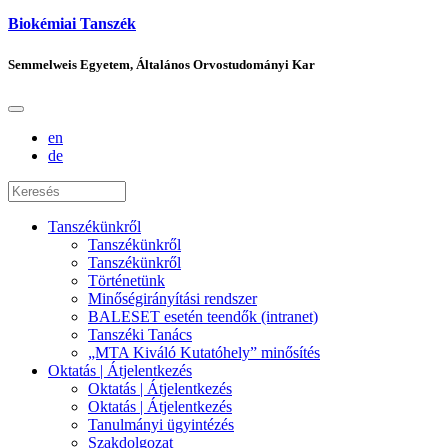
Biokémiai Tanszék
Semmelweis Egyetem, Általános Orvostudományi Kar
en
de
Tanszékünkről
Tanszékünkről
Tanszékünkről
Történetünk
Minőségirányítási rendszer
BALESET esetén teendők (intranet)
Tanszéki Tanács
„MTA Kiváló Kutatóhely” minősítés
Oktatás | Átjelentkezés
Oktatás | Átjelentkezés
Oktatás | Átjelentkezés
Tanulmányi ügyintézés
Szakdolgozat