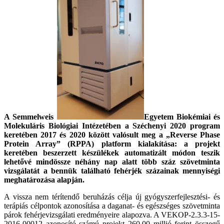
A Semmelweis
Egyetem Biokémiai és
Molekuláris Biológiai Intézetében a Széchenyi 2020 program
keretében 2017 és 2020 között valósult meg a „Reverse Phase
Protein Array” (RPPA) platform kialakítása: a projekt
keretében beszerzett készülékek automatizált módon teszik
lehetővé mindössze néhány nap alatt több száz szövetminta
vizsgálatát a bennük található fehérjék százainak mennyiségi
meghatározása alapján.
A vissza nem térítendő beruházás célja új gyógyszerfejlesztési- és
terápiás célpontok azonosítása a daganat- és egészséges szövetminta
párok fehérjevizsgálati eredményeire alapozva. A VEKOP-2.3.3-15-
2016-00012 azonosító számú projekt 260,00 millió forint összegű