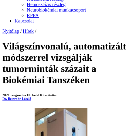
Hemosztázis részleg
Neurobiokémiai munkacsoport
RPPA
Kapcsolat
Nyitólap
/
Hírek
/
Világszínvonalú, automatizált
módszerrel vizsgálják
tumorminták százait a
Biokémiai Tanszéken
2021. augusztus 10. kedd
Közzétette:
Dr. Beinrohr László