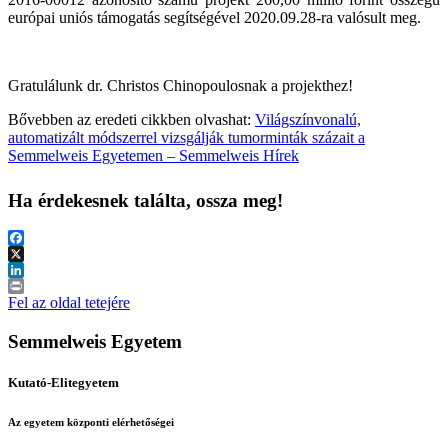
európai uniós támogatás segítségével 2020.09.28-ra valósult meg.
Gratulálunk dr. Christos Chinopoulosnak a projekthez!
Bővebben az eredeti cikkben olvashat:
Világszínvonalú,
automatizált módszerrel vizsgálják tumorminták százait a
Semmelweis Egyetemen – Semmelweis Hírek
Ha érdekesnek találta, ossza meg!
Facebook
X
LinkedIn
Print
Fel az oldal tetejére
Semmelweis Egyetem
Kutató-Elitegyetem
Az egyetem központi elérhetőségei