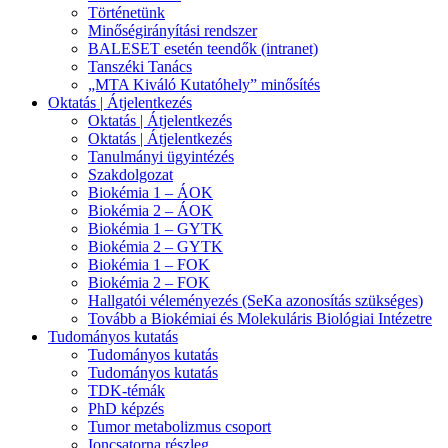
Történetünk
Minőségirányítási rendszer
BALESET esetén teendők (intranet)
Tanszéki Tanács
„MTA Kiváló Kutatóhely” minősítés
Oktatás | Átjelentkezés
Oktatás | Átjelentkezés
Oktatás | Átjelentkezés
Tanulmányi ügyintézés
Szakdolgozat
Biokémia 1 – ÁOK
Biokémia 2 – ÁOK
Biokémia 1 – GYTK
Biokémia 2 – GYTK
Biokémia 1 – FOK
Biokémia 2 – FOK
Hallgatói véleményezés (SeKa azonosítás szükséges)
Tovább a Biokémiai és Molekuláris Biológiai Intézetre
Tudományos kutatás
Tudományos kutatás
Tudományos kutatás
TDK-témák
PhD képzés
Tumor metabolizmus csoport
Ioncsatorna részleg