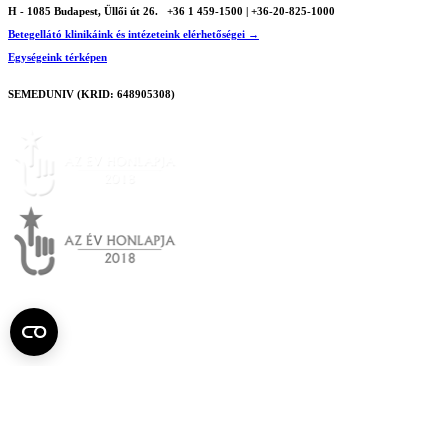
H - 1085 Budapest, Üllői út 26.
+36 1 459-1500 | +36-20-825-1000
Betegellátó klinikáink és intézeteink elérhetőségei →
Egységeink térképen
SEMEDUNIV (KRID: 648905308)