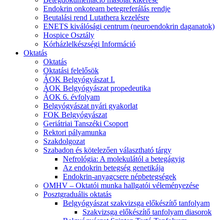
Endokrin onkoteam betegreferálás rendje
Beutalási rend Lutathera kezelésre
ENETS kiválósági centrum (neuroendokrin daganatok)
Hospice Osztály
Kórházlelkészségi Információ
Oktatás
Oktatás
Oktatási felelősök
ÁOK Belgyógyászat I.
ÁOK Belgyógyászat propedeutika
ÁOK 6. évfolyam
Belgyógyászat nyári gyakorlat
FOK Belgyógyászat
Geriátriai Tanszéki Csoport
Rektori pályamunka
Szakdolgozat
Szabadon és kötelezően választható tárgy
Nefrológia: A molekulától a betegágyig
Az endokrin betegség genetikája
Endokrin-anyagcsere népbetegségek
OMHV – Oktatói munka hallgatói véleményezése
Posztgraduális oktatás
Belgyógyászat szakvizsga előkészítő tanfolyam
Szakvizsga előkészítő tanfolyam diasorok