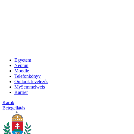
Egyetem
Neptun
Moodle
Telefonkönyv
Outlook levelezés
MySemmelweis
Karrier
Karok
Betegellátás