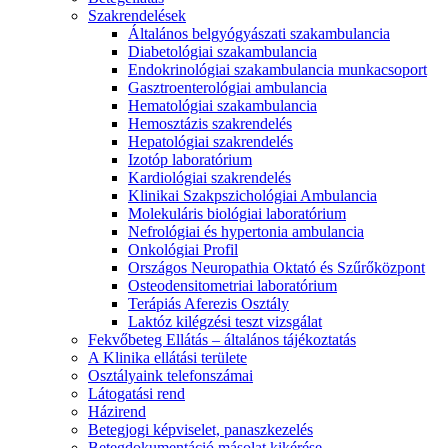
Szakrendelések
Általános belgyógyászati szakambulancia
Diabetológiai szakambulancia
Endokrinológiai szakambulancia munkacsoport
Gasztroenterológiai ambulancia
Hematológiai szakambulancia
Hemosztázis szakrendelés
Hepatológiai szakrendelés
Izotóp laboratórium
Kardiológiai szakrendelés
Klinikai Szakpszichológiai Ambulancia
Molekuláris biológiai laboratórium
Nefrológiai és hypertonia ambulancia
Onkológiai Profil
Országos Neuropathia Oktató és Szűrőközpont
Osteodensitometriai laboratórium
Terápiás Aferezis Osztály
Laktóz kilégzési teszt vizsgálat
Fekvőbeteg Ellátás – általános tájékoztatás
A Klinika ellátási területe
Osztályaink telefonszámai
Látogatási rend
Házirend
Betegjogi képviselet, panaszkezelés
Betegdokumentáció másolat kikérése