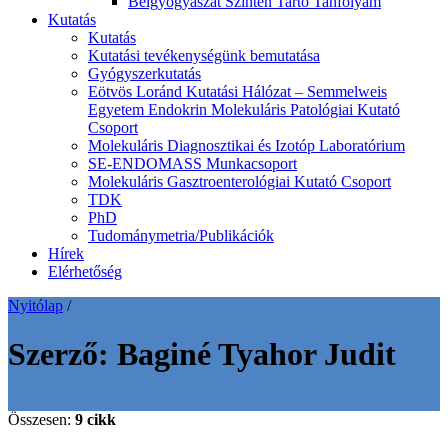
Belgyógyászat Szinten Tartó Tanfolyam
Kutatás
Kutatás
Kutatási tevékenységünk bemutatása
Gyógyszerkutatás
Eötvös Loránd Kutatási Hálózat – Semmelweis
Egyetem Endokrin Molekuláris Patológiai Kutató
Csoport
Molekuláris Diagnosztikai és Izotóp Laboratórium
SE-ENDOMASS Munkacsoport
Molekuláris Gasztroenterológiai Kutató Csoport
TDK
PhD
Tudománymetria/Publikációk
Hírek
Elérhetőség
Nyitólap
/
Szerző:
Baginé Tyahor Judit
Összesen:
9 cikk