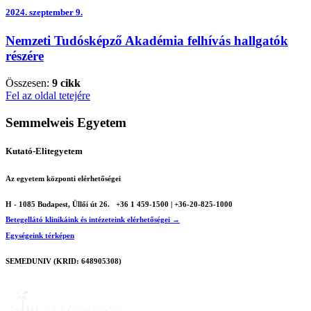
2024.
szeptember 9.
Nemzeti Tudósképző Akadémia felhívás hallgatók
részére
Összesen:
9 cikk
Fel az oldal tetejére
Semmelweis Egyetem
Kutató-Elitegyetem
Az egyetem központi elérhetőségei
H - 1085 Budapest, Üllői út 26.
+36 1 459-1500 | +36-20-825-1000
Betegellátó klinikáink és intézeteink elérhetőségei →
Egységeink térképen
SEMEDUNIV (KRID: 648905308)