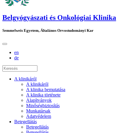
Belgyógyászati és Onkológiai Klinika
Semmelweis Egyetem, Általános Orvostudományi Kar
en
de
A klinikáról
A klinikáról
A klinika bemutatása
A klinika története
Alapítványok
Minőségbiztosítás
Munkatársak
Adatvédelem
Betegellátás
Betegellátás
Betegellátás