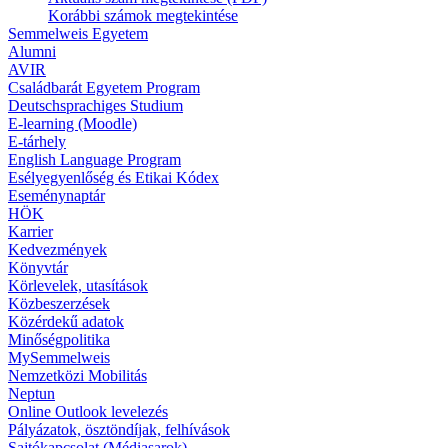
Korábbi számok megtekintése
Semmelweis Egyetem
Alumni
AVIR
Családbarát Egyetem Program
Deutschsprachiges Studium
E-learning (Moodle)
E-tárhely
English Language Program
Esélyegyenlőség és Etikai Kódex
Eseménynaptár
HÖK
Karrier
Kedvezmények
Könyvtár
Körlevelek, utasítások
Közbeszerzések
Közérdekű adatok
Minőségpolitika
MySemmelweis
Nemzetközi Mobilitás
Neptun
Online Outlook levelezés
Pályázatok, ösztöndíjak, felhívások
Sajtókapcsolat (Médiasarok)