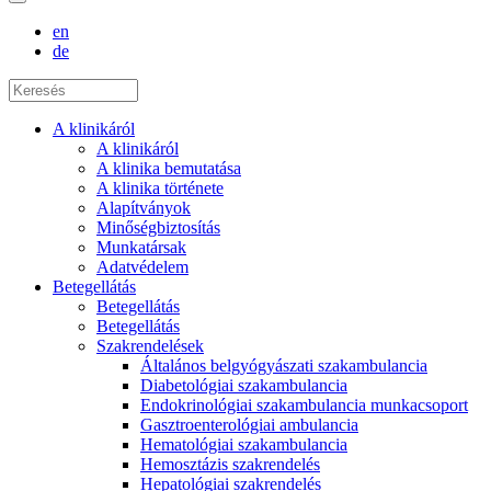
en
de
A klinikáról
A klinikáról
A klinika bemutatása
A klinika története
Alapítványok
Minőségbiztosítás
Munkatársak
Adatvédelem
Betegellátás
Betegellátás
Betegellátás
Szakrendelések
Általános belgyógyászati szakambulancia
Diabetológiai szakambulancia
Endokrinológiai szakambulancia munkacsoport
Gasztroenterológiai ambulancia
Hematológiai szakambulancia
Hemosztázis szakrendelés
Hepatológiai szakrendelés