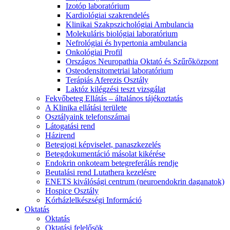
Izotóp laboratórium
Kardiológiai szakrendelés
Klinikai Szakpszichológiai Ambulancia
Molekuláris biológiai laboratórium
Nefrológiai és hypertonia ambulancia
Onkológiai Profil
Országos Neuropathia Oktató és Szűrőközpont
Osteodensitometriai laboratórium
Terápiás Aferezis Osztály
Laktóz kilégzési teszt vizsgálat
Fekvőbeteg Ellátás – általános tájékoztatás
A Klinika ellátási területe
Osztályaink telefonszámai
Látogatási rend
Házirend
Betegjogi képviselet, panaszkezelés
Betegdokumentáció másolat kikérése
Endokrin onkoteam betegreferálás rendje
Beutalási rend Lutathera kezelésre
ENETS kiválósági centrum (neuroendokrin daganatok)
Hospice Osztály
Kórházlelkészségi Információ
Oktatás
Oktatás
Oktatási felelősök