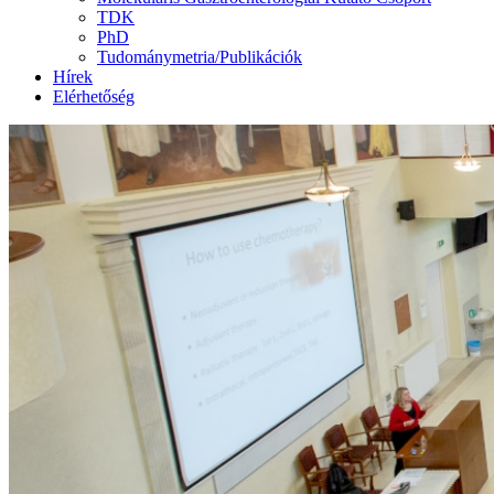
TDK
PhD
Tudománymetria/Publikációk
Hírek
Elérhetőség