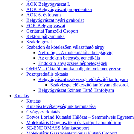
ÁOK Belgyógyászat I.
ÁOK Belgyógyászat propedeutika
ÁOK 6. évfolyam
Belgyógyászat nyári gyakorlat
FOK Belgyógyászat
Geriátriai Tanszéki Csoport
Rektori pályamunka
Szakdolgozat
Szabadon és kötelezően választható tárgy
Nefrológia: A molekulától a betegágyig
Az endokrin betegség genetikája
Endokrin-anyagcsere népbetegségek
OMHV – Oktatói munka hallgatói véleményezése
Posztgraduális oktatás
Belgyógyászat szakvizsga előkészítő tanfolyam
Szakvizsga előkészítő tanfolyam diasorok
Belgyógyászat Szinten Tartó Tanfolyam
Kutatás
Kutatás
Kutatási tevékenységünk bemutatása
Gyógyszerkutatás
Eötvös Loránd Kutatási Hálózat – Semmelweis Egyetem 
Molekuláris Diagnosztikai és Izotóp Laboratórium
SE-ENDOMASS Munkacsoport
Molekuláris Gasztroenterológiai Kutató Csoport