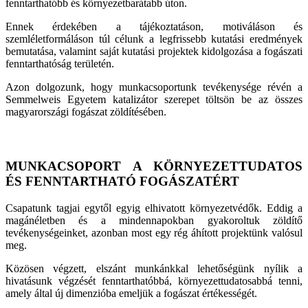
fenntarthatóbb és környezetbarátabb úton.
Ennek érdekében a tájékoztatáson, motiváláson és
szemléletformáláson túl célunk a legfrissebb kutatási eredmények
bemutatása, valamint saját kutatási projektek kidolgozása a fogászati
fenntarthatóság területén.
Azon dolgozunk, hogy munkacsoportunk tevékenysége révén a
Semmelweis Egyetem katalizátor szerepet töltsön be az összes
magyarországi fogászat zöldítésében.
MUNKACSOPORT A KÖRNYEZETTUDATOS
ÉS FENNTARTHATÓ FOGÁSZATÉRT
Csapatunk tagjai egytől egyig elhivatott környezetvédők. Eddig a
magánéletben és a mindennapokban gyakoroltuk zöldítő
tevékenységeinket, azonban most egy rég áhított projektünk valósul
meg.
Közösen végzett, elszánt munkánkkal lehetőségünk nyílik a
hivatásunk végzését fenntarthatóbbá, környezettudatosabbá tenni,
amely által új dimenzióba emeljük a fogászat értékességét.