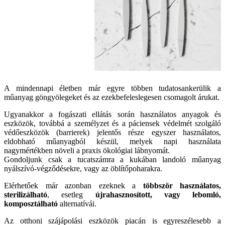
A mindennapi életben már egyre többen tudatosankerülik a
műanyag göngyölegeket és az ezekbefeleslegesen csomagolt árukat.
Ugyanakkor a fogászati ellátás során használatos anyagok és
eszközök, továbbá a személyzet és a páciensek védelmét szolgáló
védőeszközök (barrierek) jelentős része egyszer használatos,
eldobható műanyagból készül, melyek napi használata
nagymértékben növeli a praxis ökológiai lábnyomát.
Gondoljunk csak a tucatszámra a kukában landoló műanyag
nyálszívó-végződésekre, vagy az öblítőpoharakra.
Elérhetőek már azonban ezeknek a
többször használatos,
sterilizálható
, esetleg
újrahasznosított, vagy lebomló,
komposztálható
alternatívái.
Az otthoni szájápolási eszközök piacán is egyreszélesebb a