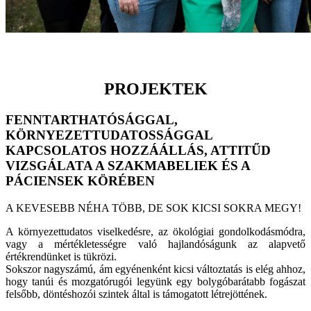
PROJEKTEK
FENNTARTHATÓSÁGGAL,
KÖRNYEZETTUDATOSSÁGGAL
KAPCSOLATOS HOZZÁÁLLÁS, ATTITŰD
VIZSGÁLATA A SZAKMABELIEK ÉS A
PÁCIENSEK KÖRÉBEN
A KEVESEBB NÉHA TÖBB, DE SOK KICSI SOKRA MEGY!
A környezettudatos viselkedésre, az ökológiai gondolkodásmódra,
vagy a mértékletességre való hajlandóságunk az alapvető
értékrendünket is tükrözi.
Sokszor nagyszámú, ám egyénenként kicsi változtatás is elég ahhoz,
hogy tanúi és mozgatórugói legyünk egy bolygóbarátabb fogászat
felsőbb, döntéshozói szintek által is támogatott létrejöttének.