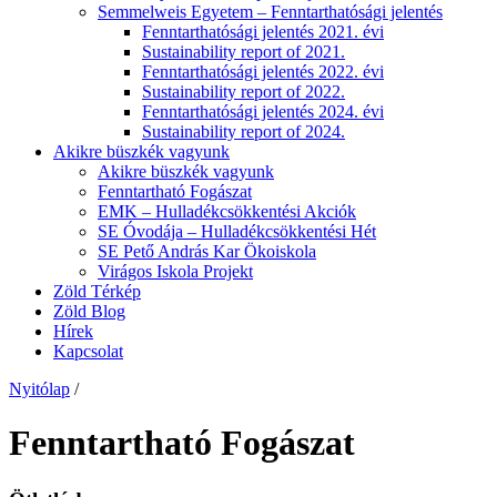
Semmelweis Egyetem – Fenntarthatósági jelentés
Fenntarthatósági jelentés 2021. évi
Sustainability report of 2021.
Fenntarthatósági jelentés 2022. évi
Sustainability report of 2022.
Fenntarthatósági jelentés 2024. évi
Sustainability report of 2024.
Akikre büszkék vagyunk
Akikre büszkék vagyunk
Fenntartható Fogászat
EMK – Hulladékcsökkentési Akciók
SE Óvodája – Hulladékcsökkentési Hét
SE Pető András Kar Ökoiskola
Virágos Iskola Projekt
Zöld Térkép
Zöld Blog
Hírek
Kapcsolat
Nyitólap
/
Fenntartható Fogászat