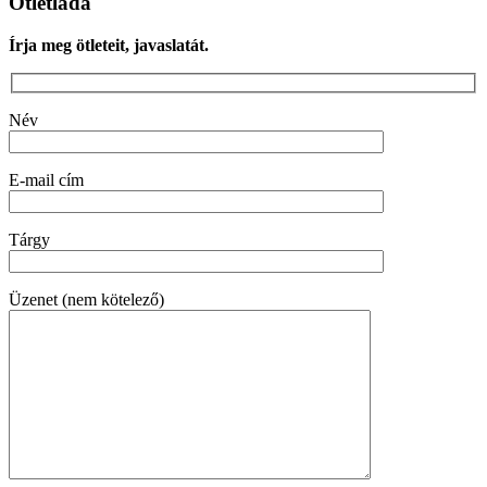
Ötletláda
Írja meg ötleteit, javaslatát.
Név
E-mail cím
Tárgy
Üzenet (nem kötelező)