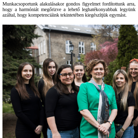
Munkacsoportunk alakulásakor gondos figyelmet fordítottunk arra,
hogy a harmóniát megőrizve a lehető leghatékonyabbak legyünk
azáltal, hogy kompetenciáink tekintetében kiegészítjük egymást.