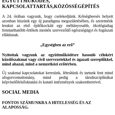
EGYÜTTMŰKÖDÉS,
KAPCSOLATTARTÁS,KÖZÖSSÉGÉPÍTÉS
A 24. órában vagyunk, hogy cselekedjünk. Kétségbeesés helyett
azonban hiszünk egy új paradigma megszületésében, és szeretnénk
lerakni az első építőkockáit egy méltányosabb, ökológiailag
fenntarthatóbb értékek mentén szerveződő egészségügyi és fogászati
ellátásnak.
„Egységben az erő”
Nyitottak vagyunk az együttműködésre hasonló célokért
küzdőszakmai vagy civil szervezetekkel és ágazati szereplőkkel,
mind ahazai, mind a nemzetközi erőtérben.
Új szakmai kapcsolatokat keresünk, létesítünk és tartunk fent mind
afogorvostudomány, mind pedig a társdiszciplínákat
képviselőfelsőoktatási és kutató intézmények szakembereivel.
SOCIAL MEDIA
FONTOS SZÁMUNKRA A HITELESSÉG ÉS AZ
ALAPOSSÁG.