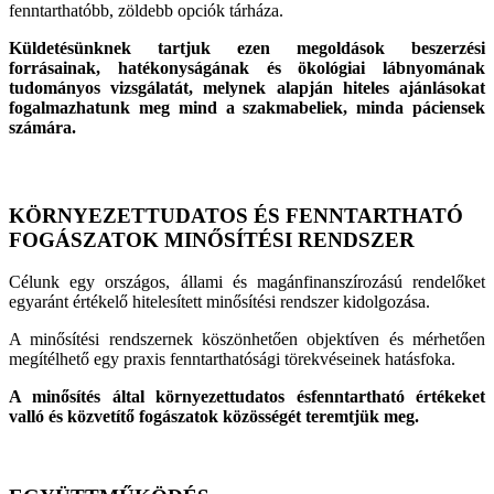
fenntarthatóbb, zöldebb opciók tárháza.
Küldetésünknek tartjuk ezen megoldások beszerzési
forrásainak, hatékonyságának és ökológiai lábnyomának
tudományos vizsgálatát, melynek alapján hiteles ajánlásokat
fogalmazhatunk meg mind a szakmabeliek, minda páciensek
számára.
KÖRNYEZETTUDATOS ÉS FENNTARTHATÓ
FOGÁSZATOK MINŐSÍTÉSI RENDSZER
Célunk egy országos, állami és magánfinanszírozású rendelőket
egyaránt értékelő hitelesített minősítési rendszer kidolgozása.
A minősítési rendszernek köszönhetően objektíven és mérhetően
megítélhető egy praxis fenntarthatósági törekvéseinek hatásfoka.
A minősítés által környezettudatos ésfenntartható értékeket
valló és közvetítő fogászatok közösségét teremtjük meg.