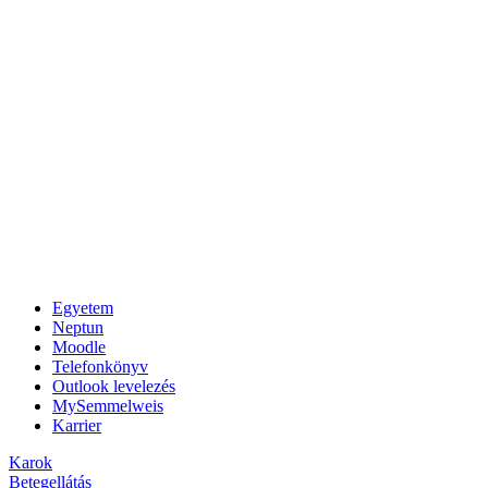
Egyetem
Neptun
Moodle
Telefonkönyv
Outlook levelezés
MySemmelweis
Karrier
Karok
Betegellátás