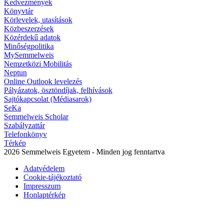
Kedvezmények
Könyvtár
Körlevelek, utasítások
Közbeszerzések
Közérdekű adatok
Minőségpolitika
MySemmelweis
Nemzetközi Mobilitás
Neptun
Online Outlook levelezés
Pályázatok, ösztöndíjak, felhívások
Sajtókapcsolat (Médiasarok)
SeKa
Semmelweis Scholar
Szabályzattár
Telefonkönyv
Térkép
2026 Semmelweis Egyetem - Minden jog fenntartva
Adatvédelem
Cookie-tájékoztató
Impresszum
Honlaptérkép