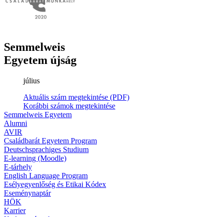
Semmelweis
Egyetem újság
július
Aktuális szám megtekintése (PDF)
Korábbi számok megtekintése
Semmelweis Egyetem
Alumni
AVIR
Családbarát Egyetem Program
Deutschsprachiges Studium
E-learning (Moodle)
E-tárhely
English Language Program
Esélyegyenlőség és Etikai Kódex
Eseménynaptár
HÖK
Karrier