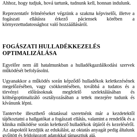
Ahhoz, hogy tudjuk, hová tartunk, tudnunk kell, honnan indulunk.
Reprezentatív felméréseket végzünk a szakma képviselői, illetve a
fogászati ellátásra érkező páciensek körében a
környezettudatossághoz való hozzáállásáról.
FOGÁSZATI HULLADÉKKEZELÉS
OPTIMALIZÁLÁSA
Egyelőre nem áll hatalmunkban a hulladékgazdálkodási szervek
működését befolyásolni.
Ugyanakkor a működés során képződő hulladékok keletkezésének
megelőzésében, vagy csökkentésében, továbbá a tudatos és a
törvényi előírásoknak megfelelő szelektálásában és
költségoptimalizáló osztályozásában a tettek mezejére tudunk és
kívánunk lépni.
Tantervbe illeszthető oktatással szeretnénk már a kezdetektől
tájékoztatni a hallgatókat a fogászati ellátás, valamint a rendelők és a
klinika működése során keletkező hulladékok útjáról és kezeléséről.
Az alapoktól kezdjük az edukálást, az oktatás anyagát pedig általunk
gyűjtött és feldolgozott adatokkal támasztjuk alá.