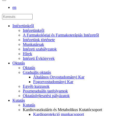
en
Intézetünkről
Intézetünkről
A Farmakológiai és Farmakoterápiás Intézetről
Intézetünk története
Munkatársak
Intézeti szabályzatok
Hírek
Intézeti Évkönyvek
Oktatás
Oktatás
Graduális oktatás
Általános Orvostudományi Kar
Fogorvostudományi Kar
Egyéb kurzusok
Posztgraduális tanfolyamok
Oktatásfejlesztési pályázatok
Kutatás
Kutatás
Kardiovaszkuláris és Metabolikus Kutatócsoport
Kardioprotekció munkacsoport