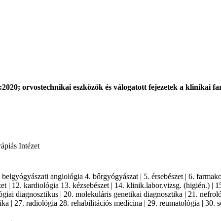
20; orvostechnikai eszközök és válogatott fejezetek a klinikai fa
piás Intézet
3. belgyógyászati angiológia 4. bőrgyógyászat | 5. érsebészet | 6. farmako
| 12. kardiológia 13. kézsebészet | 14. klinik.labor.vizsg. (higién.) | 1
giai diagnosztikus | 20. molekuláris genetikai diagnosztika | 21. nefroló
ka | 27. radiológia 28. rehabilitációs medicina | 29. reumatológia | 30. s