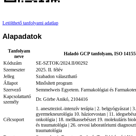
Letölthető tanfolyami adatlap
Alapadatok
Tanfolyam
Haladó GCP tanfolyam, ISO 14155:20
neve
Kódszám
SE-SZTOK/2024.II/00292
Szemeszter
2025. II. félév
Jelleg
Szabadon választható
Állapot
Minősített program
Szervező
Semmelweis Egyetem. Farmakológiai és Farmakoterá
Kapcsolattartó
Dr. Görbe Anikó, 2104416
személy
1. aneszteziol.-intenzív terápia | 2. belgyógyászat | 
gyermekneurológia 10. háziorvostan | 11. idegsebészet 
Célcsoport
onkológia | 18. mellkassebészet 19. molekuláris bioló
és traumatológia | 26. orvosi laboratóriumi diagnoszti
traumatológia