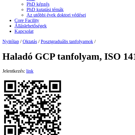
PhD képzés
PhD kutatási témák
Az utóbbi évek doktori védései
Core Facility
Álláslehetőségek
Kapcsolat
Nyitólap
/
Oktatás
/
Posztgraduális tanfolyamok
/
Haladó GCP tanfolyam, ISO 14
Jelentkezés:
link