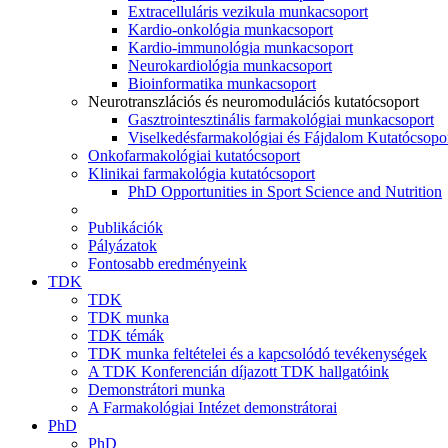
Extracelluláris vezikula munkacsoport
Kardio-onkológia munkacsoport
Kardio-immunológia munkacsoport
Neurokardiológia munkacsoport
Bioinformatika munkacsoport
Neurotranszlációs és neuromodulációs kutatócsoport
Gasztrointesztinális farmakológiai munkacsoport
Viselkedésfarmakológiai és Fájdalom Kutatócsopo
Onkofarmakológiai kutatócsoport
Klinikai farmakológia kutatócsoport
PhD Opportunities in Sport Science and Nutrition
Publikációk
Pályázatok
Fontosabb eredményeink
TDK
TDK
TDK munka
TDK témák
TDK munka feltételei és a kapcsolódó tevékenységek
A TDK Konferencián díjazott TDK hallgatóink
Demonstrátori munka
A Farmakológiai Intézet demonstrátorai
PhD
PhD