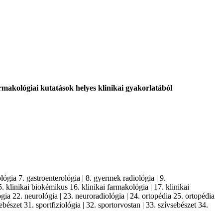
rmakológiai kutatások helyes klinikai gyakorlatából
lógia 7. gastroenterológia | 8. gyermek radiológia | 9.
5. klinikai biokémikus 16. klinikai farmakológia | 17. klinikai
gia 22. neurológia | 23. neuroradiológia | 24. ortopédia 25. ortopédia
ebészet 31. sportfiziológia | 32. sportorvostan | 33. szívsebészet 34.