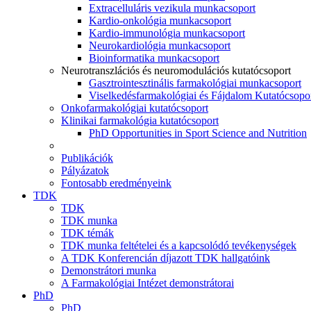
Extracelluláris vezikula munkacsoport
Kardio-onkológia munkacsoport
Kardio-immunológia munkacsoport
Neurokardiológia munkacsoport
Bioinformatika munkacsoport
Neurotranszlációs és neuromodulációs kutatócsoport
Gasztrointesztinális farmakológiai munkacsoport
Viselkedésfarmakológiai és Fájdalom Kutatócsopo
Onkofarmakológiai kutatócsoport
Klinikai farmakológia kutatócsoport
PhD Opportunities in Sport Science and Nutrition
Publikációk
Pályázatok
Fontosabb eredményeink
TDK
TDK
TDK munka
TDK témák
TDK munka feltételei és a kapcsolódó tevékenységek
A TDK Konferencián díjazott TDK hallgatóink
Demonstrátori munka
A Farmakológiai Intézet demonstrátorai
PhD
PhD