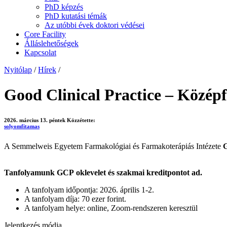
PhD képzés
PhD kutatási témák
Az utóbbi évek doktori védései
Core Facility
Álláslehetőségek
Kapcsolat
Nyitólap
/
Hírek
/
Good Clinical Practice – Középfo
2026. március 13. péntek
Közzétette:
solyomfitamas
A Semmelweis Egyetem Farmakológiai és Farmakoterápiás Intézete
G
Tanfolyamunk GCP oklevelet és szakmai kreditpontot ad.
A tanfolyam időpontja: 2026. április 1-2.
A tanfolyam díja: 70 ezer forint.
A tanfolyam helye: online, Zoom-rendszeren keresztül
Jelentkezés módja