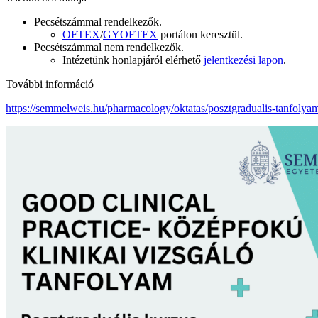
Pecsétszámmal rendelkezők.
OFTEX
/
GYOFTEX
portálon keresztül.
Pecsétszámmal nem rendelkezők.
Intézetünk honlapjáról elérhető
jelentkezési lapon
.
További információ
https://semmelweis.hu/pharmacology/oktatas/posztgradualis-tanfolya