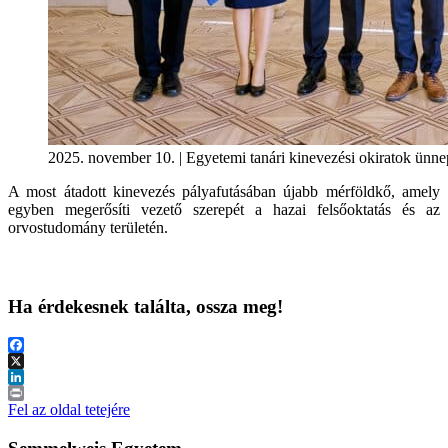
2025. november 10. | Egyetemi tanári kinevezési okiratok ünne
A most átadott kinevezés pályafutásában újabb mérföldkő, amely
egyben megerősíti vezető szerepét a hazai felsőoktatás és az
orvostudomány területén.
Ha érdekesnek találta, ossza meg!
Facebook
X
LinkedIn
Print
Fel az oldal tetejére