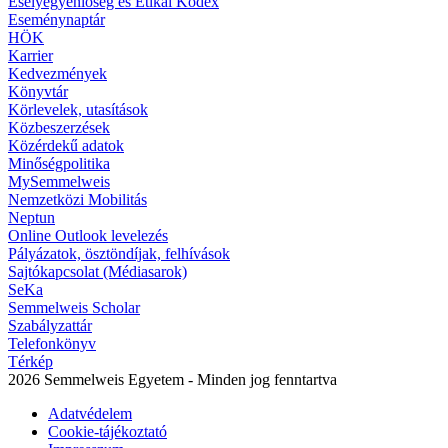
Esélyegyenlőség és Etikai Kódex
Eseménynaptár
HÖK
Karrier
Kedvezmények
Könyvtár
Körlevelek, utasítások
Közbeszerzések
Közérdekű adatok
Minőségpolitika
MySemmelweis
Nemzetközi Mobilitás
Neptun
Online Outlook levelezés
Pályázatok, ösztöndíjak, felhívások
Sajtókapcsolat (Médiasarok)
SeKa
Semmelweis Scholar
Szabályzattár
Telefonkönyv
Térkép
2026 Semmelweis Egyetem - Minden jog fenntartva
Adatvédelem
Cookie-tájékoztató