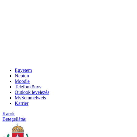
Egyetem
Neptun
Moodle
Telefonkönyv
Outlook levelezés
MySemmelweis
Karrier
Karok
Betegellátás