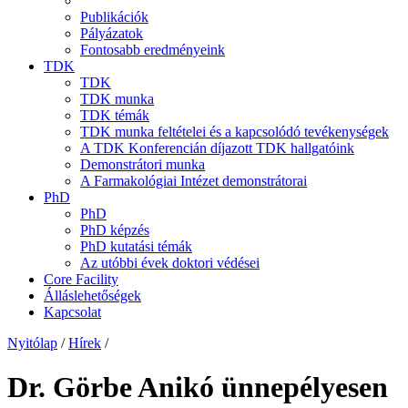
Publikációk
Pályázatok
Fontosabb eredményeink
TDK
TDK
TDK munka
TDK témák
TDK munka feltételei és a kapcsolódó tevékenységek
A TDK Konferencián díjazott TDK hallgatóink
Demonstrátori munka
A Farmakológiai Intézet demonstrátorai
PhD
PhD
PhD képzés
PhD kutatási témák
Az utóbbi évek doktori védései
Core Facility
Álláslehetőségek
Kapcsolat
Nyitólap
/
Hírek
/
Dr. Görbe Anikó ünnepélyesen