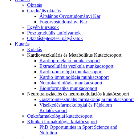
Oktatás
Graduális oktatás
Általános Orvostudományi Kar
Fogorvostudományi Kar
Egyéb kurzusok
Posztgraduális tanfolyamok
Oktatásfejlesztési pályázatok
Kutatás
Kutatás
Kardiovaszkuláris és Metabolikus Kutatócsoport
Kardioprotekció munkacsoport
Extracelluláris vezikula munkacsoport
Kardio-onkológia munkacsoport
Kardio-immunológia munkacsoport
Neurokardiológia munkacsoport
Bioinformatika munkacsoport
Neurotranszlációs és neuromodulációs kutatócsoport
Gasztrointesztinális farmakológiai munkacsoport
Viselkedésfarmakológiai és Fájdalom
Kutatócsoport
Onkofarmakológiai kutatócsoport
Klinikai farmakológia kutatócsoport
PhD Opportunities in Sport Science and
Nutrition