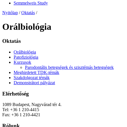
Semmelweis Study
Nyitólap
/
Oktatás
/
Orálbiológia
Oktatás
Orálbiológia
Patofiziológia
Kurzusok
Parodontális betegségek és szisztémás betegségek
Meghirdetett TDK-témák
Szakdolgozat témák
Demonstrátori pályázat
Elérhetőség
1089 Budapest, Nagyvárad tér 4.
Tel: +36 1 210-4415
Fax: +36 1 210-4421
Rólunk