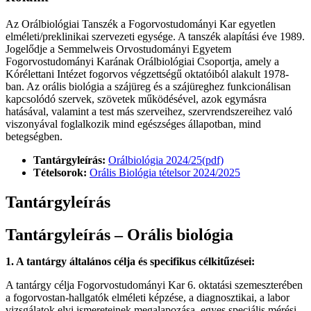
Az Orálbiológiai Tanszék a Fogorvostudományi Kar egyetlen
elméleti/preklinikai szervezeti egysége. A tanszék alapítási éve 1989.
Jogelődje a Semmelweis Orvostudományi Egyetem
Fogorvostudományi Karának Orálbiológiai Csoportja, amely a
Kórélettani Intézet fogorvos végzettségű oktatóiból alakult 1978-
ban. Az orális biológia a szájüreg és a szájüreghez funkcionálisan
kapcsolódó szervek, szövetek működésével, azok egymásra
hatásával, valamint a test más szerveihez, szervrendszereihez való
viszonyával foglalkozik mind egészséges állapotban, mind
betegségben.
Tantárgyleírás:
Orálbiológia 2024/25(pdf)
Tételsorok:
Orális Biológia tételsor 2024/2025
Tantárgyleírás
Tantárgyleírás – Orális biológia
1. A tantárgy általános célja és specifikus célkitűzései:
A tantárgy célja Fogorvostudományi Kar 6. oktatási szemeszterében
a fogorvostan-hallgatók elméleti képzése, a diagnosztikai, a labor
vizsgálatok elvi ismereteinek megalapozása, egyes speciális mérési