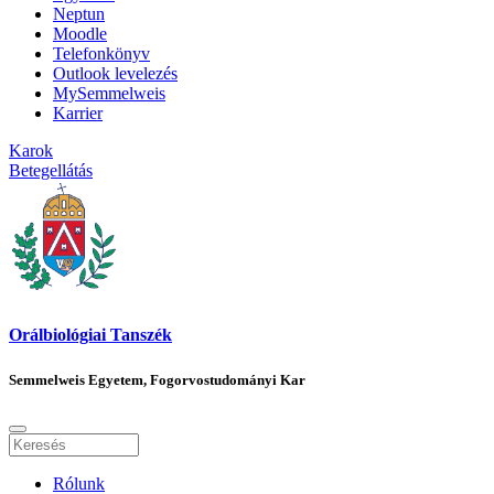
Neptun
Moodle
Telefonkönyv
Outlook levelezés
MySemmelweis
Karrier
Karok
Betegellátás
Orálbiológiai Tanszék
Semmelweis Egyetem, Fogorvostudományi Kar
Rólunk