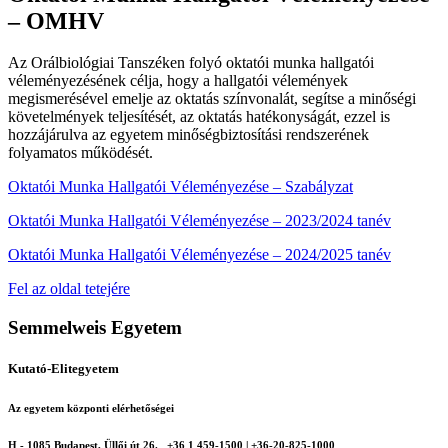
– OMHV
Az Orálbiológiai Tanszéken folyó oktatói munka hallgatói
véleményezésének célja, hogy a hallgatói vélemények
megismerésével emelje az oktatás színvonalát, segítse a minőségi
követelmények teljesítését, az oktatás hatékonyságát, ezzel is
hozzájárulva az egyetem minőségbiztosítási rendszerének
folyamatos működését.
Oktatói Munka Hallgatói Véleményezése – Szabályzat
Oktatói Munka Hallgatói Véleményezése – 2023/2024 tanév
Oktatói Munka Hallgatói Véleményezése – 2024/2025 tanév
Fel az oldal tetejére
Semmelweis Egyetem
Kutató-Elitegyetem
Az egyetem központi elérhetőségei
H - 1085 Budapest, Üllői út 26.
+36 1 459-1500 | +36-20-825-1000