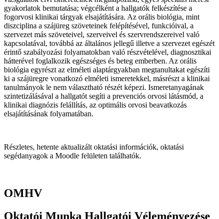
gyakorlatok bemutatása; végcélként a hallgatók felkészítése a
fogorvosi klinikai tárgyak elsajátítására. Az orális biológia, mint
diszciplina a szájüreg szöveteinek felépítésével, funkcióival, a
szervezet más szöveteivel, szerveivel és szervrendszereivel való
kapcsolatával, továbbá az általános jellegű illetve a szervezet egészét
érintő szabályozási folyamatokban való részvételével, diagnosztikai
hátterével foglalkozik egészséges és beteg emberben. Az orális
biológia egyrészt az elméleti alaptárgyakban megtanultakat egészíti
ki a szájüregre vonatkozó elméleti ismeretekkel, másrészt a klinikai
tanulmányok le nem választható részét képezi. Ismeretanyagának
szintetizálásával a hallgatót segíti a prevenciós orvosi látásmód, a
klinikai diagnózis felállítás, az optimális orvosi beavatkozás
elsajátításának folyamatában.
Részletes, hetente aktualizált oktatási információk, oktatási
segédanyagok a Moodle felületen találhatók.
OMHV
Oktatói Munka Hallgatói Véleményezése