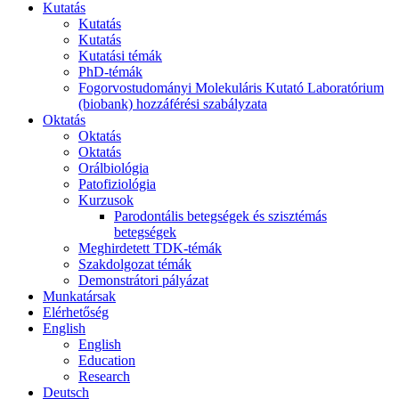
Kutatás
Kutatás
Kutatás
Kutatási témák
PhD-témák
Fogorvostudományi Molekuláris Kutató Laboratórium
(biobank) hozzáférési szabályzata
Oktatás
Oktatás
Oktatás
Orálbiológia
Patofiziológia
Kurzusok
Parodontális betegségek és szisztémás
betegségek
Meghirdetett TDK-témák
Szakdolgozat témák
Demonstrátori pályázat
Munkatársak
Elérhetőség
English
English
Education
Research
Deutsch