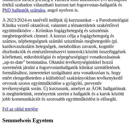
értékű szabadon választható kurzust tart fogorvostan-hallgatók és
PhD hallgatók számára
, angol nyelven is.
A 2023/2024-es tanévtől indítjuk új kurzusunkat – a Parodontológiai
Klinika vezető oktatóival, valamint a tématerületek szakértőivel
együttműködve – Krónikus fogágybetegség és szisztémás
megbetegedések címmel. A kurzus célja a fogágybetegség és
számos, népbetegségnek számító szisztémás megbetegedés (pl.
kardiovaszkuláris betegségek, metabolikus zavarok, kognitív
diszfunkciók és emésztőrendszervi tumorok) közötti összefüggések
kórélettani, mikrobiológiai és népegészségügyi vonatkozásainak
„up-to-date” bemutatása. Oktatási tevékenységünkkel hozzá
szeretnénk járulni a fogorvostanhallgatók klinikai szemléletének
formálásához, ismereteket szolgáltatni arra vonatkozóan is, hogy
miért elengedhetetlen a különböző szakirányokban tevékenykedő
orvosok szoros együttműködése a gyógyító, preventív
tevékenységük során. Új kurzusunk, amelyet az ÁOK hallgatóinak
is meghirdetünk, reményeink szerint a hallgatók és a karok közötti
jobb kommunikációt és szorosabb együttműködést is elősegíti.
Fel az oldal tetejére
Semmelweis Egyetem