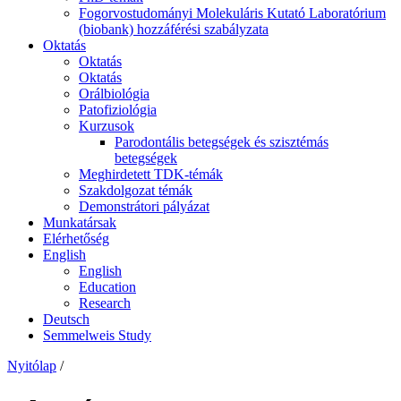
Fogorvostudományi Molekuláris Kutató Laboratórium
(biobank) hozzáférési szabályzata
Oktatás
Oktatás
Oktatás
Orálbiológia
Patofiziológia
Kurzusok
Parodontális betegségek és szisztémás
betegségek
Meghirdetett TDK-témák
Szakdolgozat témák
Demonstrátori pályázat
Munkatársak
Elérhetőség
English
English
Education
Research
Deutsch
Semmelweis Study
Nyitólap
/