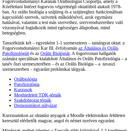
Fogorvostudományi Karának Orálbiológiai Csoportja, amely a
Kórélettani Intézet fogorvos végzettségű oktatóiból alakult 1978-
ban. Az orális biológia a szájüreg és a szájüreghez funkcionálisan
kapcsolódó szervek, szövetek működésével, azok egymásra
hatásával, valamint a test más szerveihez, szervrendszereihez való
viszonyával foglalkozik mind egészséges állapotban, mind
betegségben.
Tanszékünk két – egyenként 1-1 szemeszteres – tantárgyat oktat: a
Fogorvostudományi Kar III. évfolyamán
az Általános és Orális
Patofiziológiát
és az
Orális Biológiát
. A fogorvostan hallgatók
számára speciálisan kialakított Általános és Orális Patofiziológia – a
tanév őszi szemeszterében – és az Orális Biológia – a tavaszi
szemeszterben – egyaránt preklinikai tárgyak.
Orálbiológia
Patofiziológia
Kurzusok
Meghirdetett TDK-témák
Szakdolgozat témák
Demonstrátori pályázat
Kurzusainkon az oktatási anyagok a Moodle elektronikus felületen
keresztül elérhetők magyar, angol és német nyelven egyaránt.
Mindezek mellett jelenleg a Tanszék több különböző 2-3 kreditpont