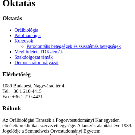
Oktatás
Oktatás
Orálbiológia
Patofiziológia
Kurzusok
Parodontális betegségek és szisztémás betegségek
Meghirdetett TDK-témák
Szakdolgozat témák
Demonstrátori pályázat
Elérhetőség
1089 Budapest, Nagyvárad tér 4.
Tel: +36 1 210-4415
Fax: +36 1 210-4421
Rólunk
Az Orálbiológiai Tanszék a Fogorvostudományi Kar egyetlen
elméleti/preklinikai szervezeti egysége. A tanszék alapítási éve 1989.
Jogelődje a Semmelweis Orvostudományi Egyetem