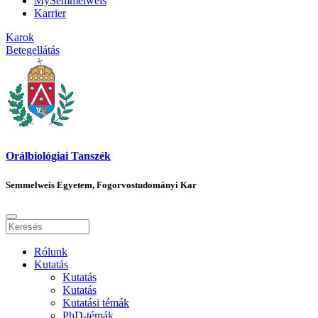
MySemmelweis
Karrier
Karok
Betegellátás
Orálbiológiai Tanszék
Semmelweis Egyetem, Fogorvostudományi Kar
Rólunk
Kutatás
Kutatás
Kutatás
Kutatási témák
PhD-témák