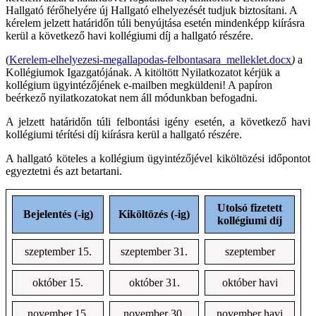
Hallgató férőhelyére új Hallgató elhelyezését tudjuk biztosítani. A
kérelem jelzett határidőn túli benyújtása esetén mindenképp kiírásra
kerül a következő havi kollégiumi díj a hallgató részére.
(
Kerelem-elhelyezesi-megallapodas-felbontasara_melleklet.docx
)
a
Kollégiumok
Igazgatójának.
A kitöltött Nyilatkozatot kérjük a
kollégium ügyintézőjének e-mailben megküldeni! A papíron
beérkező nyilatkozatokat nem áll módunkban befogadni.
A jelzett határidőn túli felbontási igény esetén, a következő havi
kollégiumi térítési díj kiírásra kerül a hallgató részére.
A hallgató köteles a kollégium ügyintézőjével kiköltözési időpontot
egyeztetni és azt betartani.
Utolsó fizetett
Bejelentés (-ig)
Kiköltözés (-ig)
kollégiumi díj
szeptember 15.
szeptember 31.
szeptember
október 15.
október 31.
október havi
november 15.
november 30.
november havi