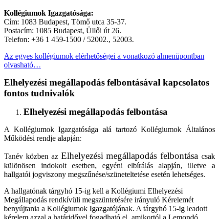
Kollégiumok Igazgatósága:
Cím: 1083 Budapest, Tömő utca 35-37.
Postacím: 1085 Budapest, Üllői út 26.
Telefon: +36 1 459-1500 / 52002., 52003.
Az egyes kollégiumok elérhetőségei a vonatkozó almenüpontban
olvasható…
Elhelyezési megállapodás felbontásával kapcsolatos
fontos tudnivalók
Elhelyezési megállapodás felbontása
A Kollégiumok Igazgatósága alá tartozó Kollégiumok Általános
Működési rendje alapján:
Elhelyezési megállapodás felbontása
Tanév közben az
csak
különösen indokolt esetben, egyéni elbírálás alapján, illetve a
hallgatói jogviszony megszűnése/szüneteltetése esetén lehetséges.
A hallgatónak tárgyhó 15-ig kell a Kollégiumi Elhelyezési
Megállapodás rendkívüli megszüntetésére irányuló Kérelemét
benyújtania a Kollégiumok Igazgatójának. A tárgyhó 15-ig leadott
kérelem azzal a határidővel fogadható el, amikortól a Lemondó