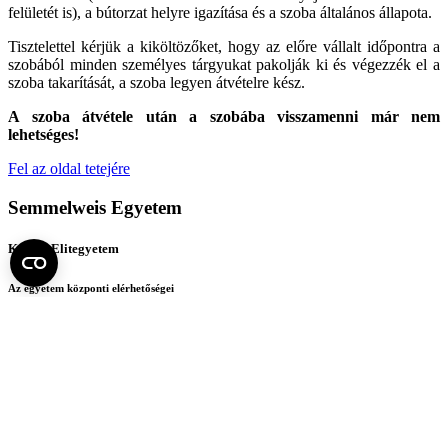
felületét is), a bútorzat helyre igazítása és a szoba általános állapota.
Tisztelettel kérjük a kiköltözőket, hogy az előre vállalt időpontra a
szobából minden személyes tárgyukat pakolják ki és végezzék el a
szoba takarítását, a szoba legyen átvételre kész.
A szoba átvétele után a szobába visszamenni már nem
lehetséges!
Fel az oldal tetejére
Semmelweis Egyetem
Kutató-Elitegyetem
Az egyetem központi elérhetőségei
H - 1085 Budapest, Üllői út 26.
+36 1 459-1500 | +36-20-825-1000
Betegellátó klinikáink és intézeteink elérhetőségei →
Egységeink térképen
SEMEDUNIV (KRID: 648905308)