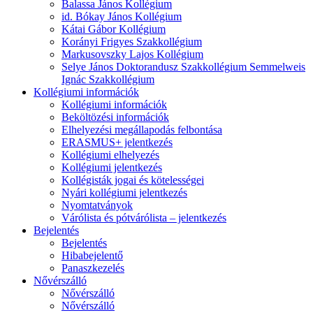
Balassa János Kollégium
id. Bókay János Kollégium
Kátai Gábor Kollégium
Korányi Frigyes Szakkollégium
Markusovszky Lajos Kollégium
Selye János Doktorandusz Szakkollégium Semmelweis
Ignác Szakkollégium
Kollégiumi információk
Kollégiumi információk
Beköltözési információk
Elhelyezési megállapodás felbontása
ERASMUS+ jelentkezés
Kollégiumi elhelyezés
Kollégiumi jelentkezés
Kollégisták jogai és kötelességei
Nyári kollégiumi jelentkezés
Nyomtatványok
Várólista és pótvárólista – jelentkezés
Bejelentés
Bejelentés
Hibabejelentő
Panaszkezelés
Nővérszálló
Nővérszálló
Nővérszálló