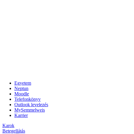
Egyetem
Neptun
Moodle
Telefonkönyv
Outlook levelezés
MySemmelweis
Karrier
Karok
Betegellátás