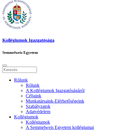
Kollégiumok Igazgatósága
Semmelweis Egyetem
Rólunk
Rólunk
A Kollégiumok Igazgatóságáról
Céljaink
Munkatársaink-Elérhetőségeink
Szabályzatok
Adatvédelem
Kollégiumok
Kollégiumok
A Semmelweis Egyetem kollégiumai