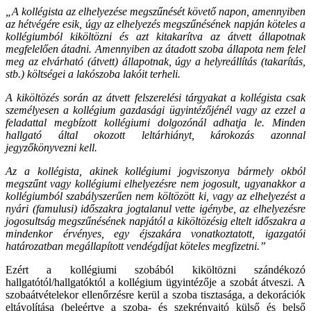
„A kollégista az elhelyezése megszűnését követő napon, amennyiben
az hétvégére esik, úgy az elhelyezés megszűnésének napján köteles a
kollégiumból kiköltözni és azt kitakarítva az átvett állapotnak
megfelelően átadni. Amennyiben az átadott szoba állapota nem felel
meg az elvárható (átvett) állapotnak, úgy a helyreállítás (takarítás,
stb.) költségei a lakószoba lakóit terheli.
A kiköltözés során az átvett felszerelési tárgyakat a kollégista csak
személyesen a kollégium gazdasági ügyintézőjénél vagy az ezzel a
feladattal megbízott kollégiumi dolgozónál adhatja le. Minden
hallgató által okozott leltárhiányt, károkozás azonnal
jegyzőkönyvezni kell.
Az a kollégista, akinek kollégiumi jogviszonya bármely okból
megszűnt vagy kollégiumi elhelyezésre nem jogosult, ugyanakkor a
kollégiumból szabályszerűen nem költözött ki, vagy az elhelyezést a
nyári (famulusi) időszakra jogtalanul vette igénybe, az elhelyezésre
jogosultság megszűnésének napjától a kiköltözésig eltelt időszakra a
mindenkor érvényes, egy éjszakára vonatkoztatott, igazgatói
határozatban megállapított vendégdíjat köteles megfizetni.”
Ezért a kollégiumi szobából kiköltözni szándékozó
hallgatótól/hallgatóktól a kollégium ügyintézője a szobát átveszi. A
szobaátvételekor ellenőrzésre kerül a szoba tisztasága, a dekorációk
eltávolítása (beleértve a szoba- és szekrényajtó külső és belső