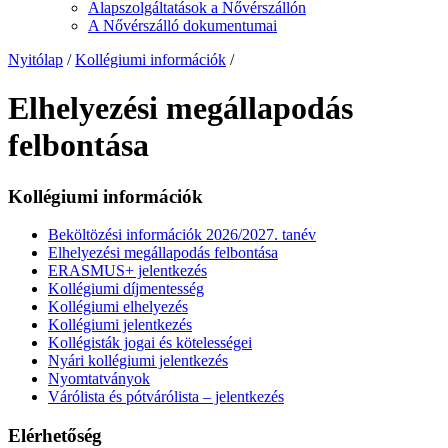
Alapszolgáltatások a Nővérszállón
A Nővérszálló dokumentumai
Nyitólap
/
Kollégiumi információk
/
Elhelyezési megállapodás
felbontása
Kollégiumi információk
Beköltözési információk 2026/2027. tanév
Elhelyezési megállapodás felbontása
ERASMUS+ jelentkezés
Kollégiumi díjmentesség
Kollégiumi elhelyezés
Kollégiumi jelentkezés
Kollégisták jogai és kötelességei
Nyári kollégiumi jelentkezés
Nyomtatványok
Várólista és pótvárólista – jelentkezés
Elérhetőség