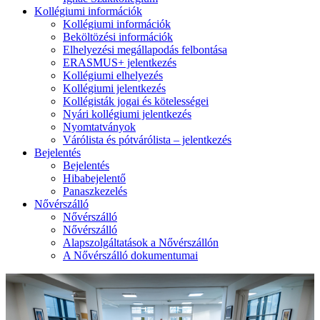
Kollégiumi információk
Kollégiumi információk
Beköltözési információk
Elhelyezési megállapodás felbontása
ERASMUS+ jelentkezés
Kollégiumi elhelyezés
Kollégiumi jelentkezés
Kollégisták jogai és kötelességei
Nyári kollégiumi jelentkezés
Nyomtatványok
Várólista és pótvárólista – jelentkezés
Bejelentés
Bejelentés
Hibabejelentő
Panaszkezelés
Nővérszálló
Nővérszálló
Nővérszálló
Alapszolgáltatások a Nővérszállón
A Nővérszálló dokumentumai