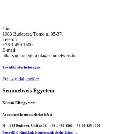
Kollégiumaink
Igazgatóságunkról
Cím
1083 Budapest, Tömő u. 35-37.
Telefon
+36 1 459 1500
E-mail
titkarsag.kollegiumok@semmelweis.hu
További elérhetőségek
Fel az oldal tetejére
Semmelweis Egyetem
Kutató-Elitegyetem
Az egyetem központi elérhetőségei
H - 1085 Budapest, Üllői út 26.
+36 1 459-1500 | +36-20-825-1000
Betegellátó klinikáink és intézeteink elérhetőségei →