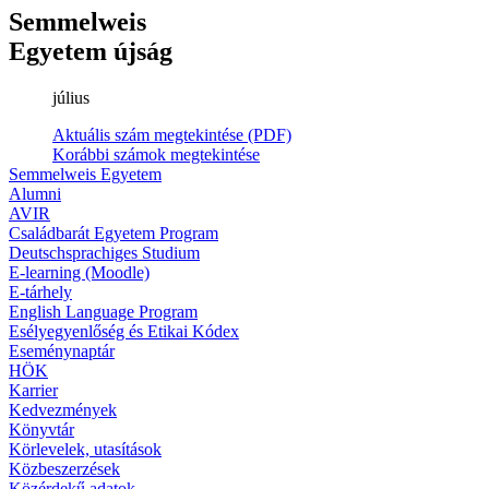
Semmelweis
Egyetem újság
július
Aktuális szám megtekintése (PDF)
Korábbi számok megtekintése
Semmelweis Egyetem
Alumni
AVIR
Családbarát Egyetem Program
Deutschsprachiges Studium
E-learning (Moodle)
E-tárhely
English Language Program
Esélyegyenlőség és Etikai Kódex
Eseménynaptár
HÖK
Karrier
Kedvezmények
Könyvtár
Körlevelek, utasítások
Közbeszerzések
Közérdekű adatok