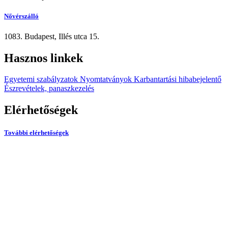
Nővérszálló
1083. Budapest, Illés utca 15.
Hasznos linkek
Egyetemi szabályzatok
Nyomtatványok
Karbantartási hibabejelentő
Észrevételek, panaszkezelés
Elérhetőségek
További elérhetőségek