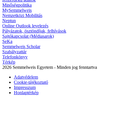
Minőségpolitika
MySemmelweis
Nemzetközi Mobilitás
Neptun
Online Outlook levelezés
Pályázatok, ösztöndíjak, felhívások
Sajtókapcsolat (Médiasarok)
SeKa
Semmelweis Scholar
Szabályzattár
Telefonkönyv
Térkép
2026 Semmelweis Egyetem - Minden jog fenntartva
Adatvédelem
Cookie-tájékoztató
Impresszum
Honlaptérkép