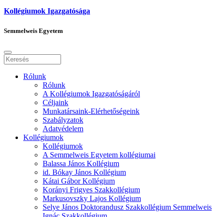
Kollégiumok Igazgatósága
Semmelweis Egyetem
Rólunk
Rólunk
A Kollégiumok Igazgatóságáról
Céljaink
Munkatársaink-Elérhetőségeink
Szabályzatok
Adatvédelem
Kollégiumok
Kollégiumok
A Semmelweis Egyetem kollégiumai
Balassa János Kollégium
id. Bókay János Kollégium
Kátai Gábor Kollégium
Korányi Frigyes Szakkollégium
Markusovszky Lajos Kollégium
Selye János Doktorandusz Szakkollégium Semmelweis
Ignác Szakkollégium