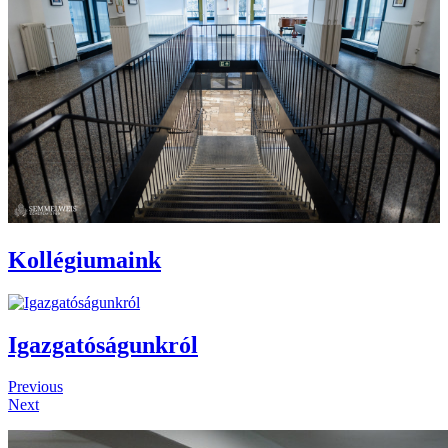
Kollégiumaink
Igazgatóságunkról
Previous
Next