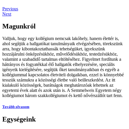
Previous
Next
Magunkról
Valljuk, hogy egy kollégium nemcsak lakóhely, hanem élettér is,
ahol segítjük a hallgatókat tanulmányaik elvégzésében, törekszünk
arra, hogy kibontakoztathassák tehetségüket, igyekszünk
hozzájárulni önképzésükhöz, művelődésükhöz, testedzésükhöz,
valamint a szabadidő tartalmas eltöltéséhez. Figyelmet fordítunk a
hátrányos és fogyatékkal élő hallgatók elhelyezésére, speciális
igényeik kielégítésére, segítjük őket tanulmányaikban és egyéb a
kollégiummal kapcsolatos életviteli dolgaikban, ezzel is könnyebbé
tesszük számukra a közösségi életbe való beilleszkedést. Az itt
kialakuló közösségek, barátságok meghatározóak lehetnek az
egyetemi évek alatt és azok után is. A Semmelweis Egyetem négy
kollégiumot három szakkollégiumot és kettő nővérszállót tart fenn.
Tovább olvasom
Egységeink