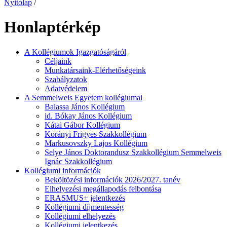
Nyitólap
/
Honlaptérkép
A Kollégiumok Igazgatóságáról
Céljaink
Munkatársaink-Elérhetőségeink
Szabályzatok
Adatvédelem
A Semmelweis Egyetem kollégiumai
Balassa János Kollégium
id. Bókay János Kollégium
Kátai Gábor Kollégium
Korányi Frigyes Szakkollégium
Markusovszky Lajos Kollégium
Selye János Doktorandusz Szakkollégium Semmelweis
Ignác Szakkollégium
Kollégiumi információk
Beköltözési információk 2026/2027. tanév
Elhelyezési megállapodás felbontása
ERASMUS+ jelentkezés
Kollégiumi díjmentesség
Kollégiumi elhelyezés
Kollégiumi jelentkezés