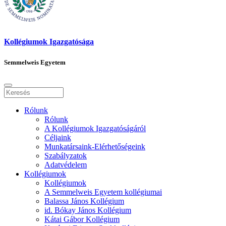
Kollégiumok Igazgatósága
Semmelweis Egyetem
Rólunk
Rólunk
A Kollégiumok Igazgatóságáról
Céljaink
Munkatársaink-Elérhetőségeink
Szabályzatok
Adatvédelem
Kollégiumok
Kollégiumok
A Semmelweis Egyetem kollégiumai
Balassa János Kollégium
id. Bókay János Kollégium
Kátai Gábor Kollégium