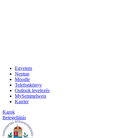
Egyetem
Neptun
Moodle
Telefonkönyv
Outlook levelezés
MySemmelweis
Karrier
Karok
Betegellátás