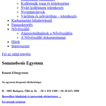
Kollégisták jogai és kötelességei
Nyári kollégiumi jelentkezés
Nyomtatványok
Várólista és pótvárólista – jelentkezés
Karbantartási hibabejelentő
Panaszkezelés
Nővérszálló
Alapszolgáltatások a Nővérszállón
A Nővérszálló dokumentumai
Hírek
Impresszum
Fel az oldal tetejére
Semmelweis Egyetem
Kutató-Elitegyetem
Az egyetem központi elérhetőségei
H - 1085 Budapest, Üllői út 26.
+36 1 459-1500 | +36-20-825-1000
Betegellátó klinikáink és intézeteink elérhetőségei →
Egységeink térképen