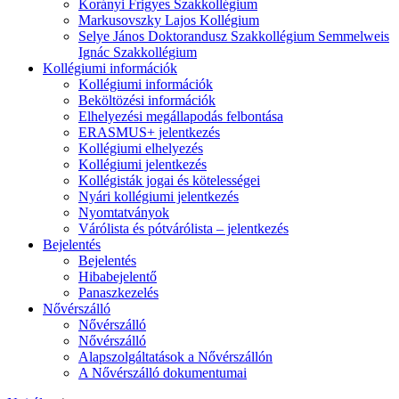
Korányi Frigyes Szakkollégium
Markusovszky Lajos Kollégium
Selye János Doktorandusz Szakkollégium Semmelweis
Ignác Szakkollégium
Kollégiumi információk
Kollégiumi információk
Beköltözési információk
Elhelyezési megállapodás felbontása
ERASMUS+ jelentkezés
Kollégiumi elhelyezés
Kollégiumi jelentkezés
Kollégisták jogai és kötelességei
Nyári kollégiumi jelentkezés
Nyomtatványok
Várólista és pótvárólista – jelentkezés
Bejelentés
Bejelentés
Hibabejelentő
Panaszkezelés
Nővérszálló
Nővérszálló
Nővérszálló
Alapszolgáltatások a Nővérszállón
A Nővérszálló dokumentumai