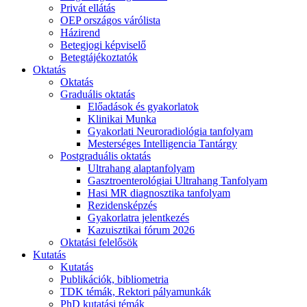
Privát ellátás
OEP országos várólista
Házirend
Betegjogi képviselő
Betegtájékoztatók
Oktatás
Oktatás
Graduális oktatás
Előadások és gyakorlatok
Klinikai Munka
Gyakorlati Neuroradiológia tanfolyam
Mesterséges Intelligencia Tantárgy
Postgraduális oktatás
Ultrahang alaptanfolyam
Gasztroenterológiai Ultrahang Tanfolyam
Hasi MR diagnosztika tanfolyam
Rezidensképzés
Gyakorlatra jelentkezés
Kazuisztikai fórum 2026
Oktatási felelősök
Kutatás
Kutatás
Publikációk, bibliometria
TDK témák, Rektori pályamunkák
PhD kutatási témák