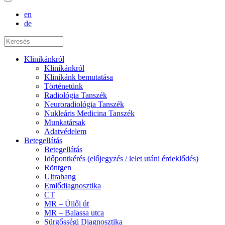
en
de
Klinikánkról
Klinikánkról
Klinikánk bemutatása
Történetünk
Radiológia Tanszék
Neuroradiológia Tanszék
Nukleáris Medicina Tanszék
Munkatársak
Adatvédelem
Betegellátás
Betegellátás
Időpontkérés (előjegyzés / lelet utáni érdeklődés)
Röntgen
Ultrahang
Emlődiagnosztika
CT
MR – Üllői út
MR – Balassa utca
Sürgősségi Diagnosztika