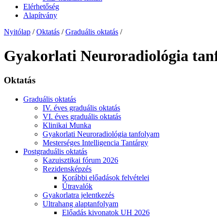
Elérhetőség
Alapítvány
Nyitólap
/
Oktatás
/
Graduális oktatás
/
Gyakorlati Neuroradiológia ta
Oktatás
Graduális oktatás
IV. éves graduális oktatás
VI. éves graduális oktatás
Klinikai Munka
Gyakorlati Neuroradiológia tanfolyam
Mesterséges Intelligencia Tantárgy
Postgraduális oktatás
Kazuisztikai fórum 2026
Rezidensképzés
Korábbi előadások felvételei
Útravalók
Gyakorlatra jelentkezés
Ultrahang alaptanfolyam
Előadás kivonatok UH 2026