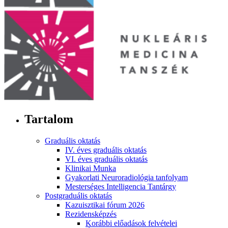
Tartalom
Graduális oktatás
IV. éves graduális oktatás
VI. éves graduális oktatás
Klinikai Munka
Gyakorlati Neuroradiológia tanfolyam
Mesterséges Intelligencia Tantárgy
Postgraduális oktatás
Kazuisztikai fórum 2026
Rezidensképzés
Korábbi előadások felvételei