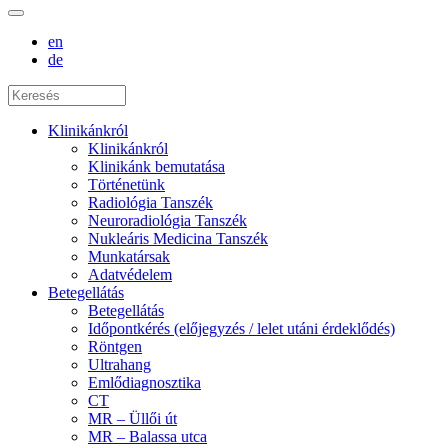
en
de
Klinikánkról
Klinikánkról
Klinikánk bemutatása
Történetünk
Radiológia Tanszék
Neuroradiológia Tanszék
Nukleáris Medicina Tanszék
Munkatársak
Adatvédelem
Betegellátás
Betegellátás
Időpontkérés (előjegyzés / lelet utáni érdeklődés)
Röntgen
Ultrahang
Emlődiagnosztika
CT
MR – Üllői út
MR – Balassa utca