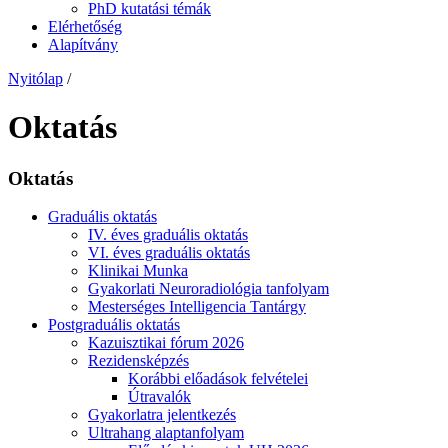
PhD kutatási témák
Elérhetőség
Alapítvány
Nyitólap
/
Oktatás
Oktatás
Graduális oktatás
IV. éves graduális oktatás
VI. éves graduális oktatás
Klinikai Munka
Gyakorlati Neuroradiológia tanfolyam
Mesterséges Intelligencia Tantárgy
Postgraduális oktatás
Kazuisztikai fórum 2026
Rezidensképzés
Korábbi előadások felvételei
Útravalók
Gyakorlatra jelentkezés
Ultrahang alaptanfolyam