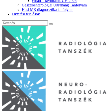
Előadás kivonatok UH 2026
Gasztroenterológiai Ultrahang Tanfolyam
Hasi MR diagnosztika tanfolyam
Oktatási felelősök
Keresés