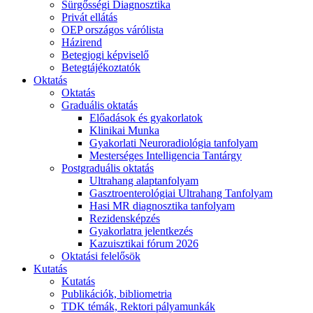
Sürgősségi Diagnosztika
Privát ellátás
OEP országos várólista
Házirend
Betegjogi képviselő
Betegtájékoztatók
Oktatás
Oktatás
Graduális oktatás
Előadások és gyakorlatok
Klinikai Munka
Gyakorlati Neuroradiológia tanfolyam
Mesterséges Intelligencia Tantárgy
Postgraduális oktatás
Ultrahang alaptanfolyam
Gasztroenterológiai Ultrahang Tanfolyam
Hasi MR diagnosztika tanfolyam
Rezidensképzés
Gyakorlatra jelentkezés
Kazuisztikai fórum 2026
Oktatási felelősök
Kutatás
Kutatás
Publikációk, bibliometria
TDK témák, Rektori pályamunkák