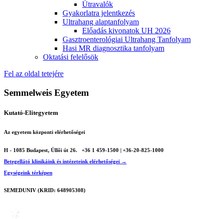
Útravalók
Gyakorlatra jelentkezés
Ultrahang alaptanfolyam
Előadás kivonatok UH 2026
Gasztroenterológiai Ultrahang Tanfolyam
Hasi MR diagnosztika tanfolyam
Oktatási felelősök
Fel az oldal tetejére
Semmelweis Egyetem
Kutató-Elitegyetem
Az egyetem központi elérhetőségei
H - 1085 Budapest, Üllői út 26.
+36 1 459-1500 | +36-20-825-1000
Betegellátó klinikáink és intézeteink elérhetőségei →
Egységeink térképen
SEMEDUNIV (KRID: 648905308)