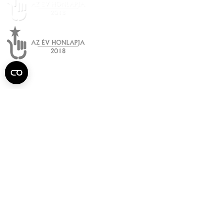
Semmelweis
Egyetem újság
július