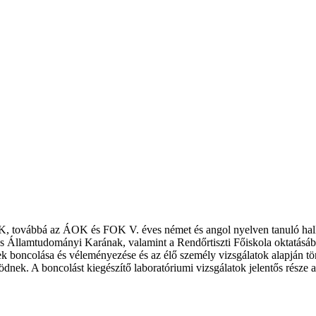
K, továbbá az ÁOK és FOK V. éves német és angol nyelven tanuló hallg
Államtudományi Karának, valamint a Rendőrtiszti Főiskola oktatásában
tek boncolása és véleményezése és az élő személy vizsgálatok alapján t
nek. A boncolást kiegészítő laboratóriumi vizsgálatok jelentős része az