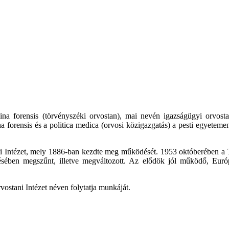
na forensis (törvényszéki orvostan), mai nevén igazságügyi orvost
forensis és a politica medica (orvosi közigazgatás) a pesti egyetemen 
i Intézet, mely 1886-ban kezdte meg működését. 1953 októberében a T
zésében megszűnt, illetve megváltozott. Az elődök jól működő, Európ
rvostani Intézet néven folytatja munkáját.