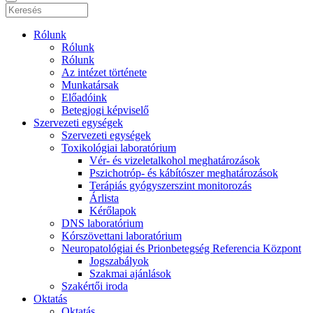
Rólunk
Rólunk
Rólunk
Az intézet története
Munkatársak
Előadóink
Betegjogi képviselő
Szervezeti egységek
Szervezeti egységek
Toxikológiai laboratórium
Vér- és vizeletalkohol meghatározások
Pszichotróp- és kábítószer meghatározások
Terápiás gyógyszerszint monitorozás
Árlista
Kérőlapok
DNS laboratórium
Kórszövettani laboratórium
Neuropatológiai és Prionbetegség Referencia Központ
Jogszabályok
Szakmai ajánlások
Szakértői iroda
Oktatás
Oktatás