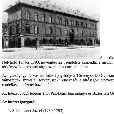
A medici
Helytartó Tanács 1793. november 22-i rendelete kimondta: a medicina 
törvényszéki orvostani tárgy szerepel a curriculumban.
Az Igazságügyi Orvostani Intézet jogelődje a Törvényszéki Orvostan
változtatták, mivel a „törvényszék” elnevezés a bíróságok elneve
rendelkező intézetet hoztak létre.
Az Intézet 2022. február 1-től Patológiai Igazságügyi és Biztosítási O
Az intézet igazgatói:
Schönbauer József (1789-1793)