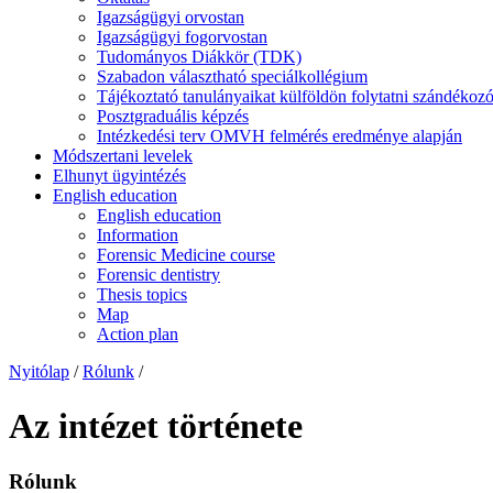
Igazságügyi orvostan
Igazságügyi fogorvostan
Tudományos Diákkör (TDK)
Szabadon választható speciálkollégium
Tájékoztató tanulányaikat külföldön folytatni szánd
Posztgraduális képzés
Intézkedési terv OMVH felmérés eredménye alapján
Módszertani levelek
Elhunyt ügyintézés
English education
English education
Information
Forensic Medicine course
Forensic dentistry
Thesis topics
Map
Action plan
Nyitólap
/
Rólunk
/
Az intézet története
Rólunk