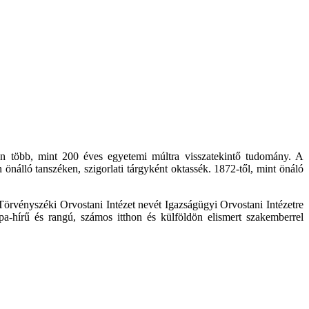
an több, mint 200 éves egyetemi múltra visszatekintő tudomány. A
önálló tanszéken, szigorlati tárgyként oktassék. 1872-től, mint önáló
örvényszéki Orvostani Intézet nevét Igazságügyi Orvostani Intézetre
a-hírű és rangú, számos itthon és külföldön elismert szakemberrel