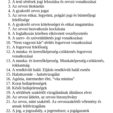
A testi sértések jogi felosztása és orvosi vonatkozásai
Az orvosi titoktartás
A gyakorló orvos jogai
Az orvos etikai, fegyelmi, polgári jogi és büntetőjogi
felelőssége
A gyakorló orvos kötelességei és etikai magatartása
Az orvosi beavatkozás kockázata
A foglalkozás körében elkövetett veszélyeztetés
A szerv- és szövetátültetés jogi vonatkozásai
“Nem vagyoni kár”-térítés fogorvosi vonatkozásai
A fogorvosi felelősség
A munka- és keresőképesség-csökkenés fogorvosi
vonatkozásai
A munka- és keresőképesség. Munkaképesség-csökkenés,
rokkantság
A rendkívüli halál. Eljárás rendkívüli halál esetén
Halottszemle – halottvizsgálat
Agónia, intermedier élet, “vita minima”
Korai hullajelenségek
Késői hullajelenségek
A sérülések szakértői vizsgálatának általános elvei
Az orvosi látlelet, az orvosi bizonyítvány
Az orvos, mint szakértő. Az orvosszakértői vélemény és
annak felülvizsgálata
A jog, a jogszabály, a jogrendszer, a jogágazatok