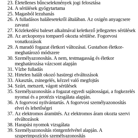
Életellenes bűncselekmények jogi felosztása
A sérülések gyógytartama
Magasból lezuhanás
A fulladásos halálesetekről általában. Az oxigén anyagcsere
zavarai
Közlekedési baleset alkalmával keletkező jellegzetes sérülések
Az arckoponya tompaerő okozta sérülése. Fogorvosi
vonatkozások
A maradó fogazat életkori változásai. Gustafson életkor-
meghatározó módszere
Személyazonosítás. A nem, testmagasság és életkor
meghatározása vázcsont alapján
Vízbe fulladás
Hirtelen halált okozó hasüregi elváltozások
Akasztás, zsinegelés, kézzel való megfojtás
Szúrt, metszett, vágott sérülések
Személyazonosítás a fogazat egyedi sajátosságai, a fogkezelés
nyomai és a protézis vizsgálata alapján.
A fogorvosi nyilvántartás. A fogorvosi személyazonosítás
elvei és lehetőségei
Az elektromos áramütés. Az elektromos áram okozta szervi
elváltozások
Harapási nyomok vizsgálata
Személyazonosítás röntgenfelvétel alapján. A
szuperimpozíciós személyazonosítás