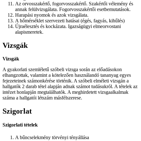
Az orvosszakértő, fogorvosszakértő. Szakértői vélemény és
annak felülvizsgálata. Fogorvosszakértői esetbemutatások.
Harapási nyomok és azok vizsgálata.
A hőmérséklet szervezeti hatásai (égés, fagyás, kihűlés)
Újraélesztés és kockázata. Igazságügyi elmeorvostani
alapismeretek.
Vizsgák
Vizsgák
A gyakorlati szemléletű szóbeli vizsga során az előadásokon
elhangzottak, valamint a kötelezően használandó tananyag egyes
fejezeteinek számonkérése történik. A szóbeli elméleti vizsgán a
hallgatók 2 darab tétel alapján adnak számot tudásukról. A tételek az
intézet honlapján megtalálhatók. A meghirdetett vizsgaalkalmak
száma a hallgatói létszám másfélszerese.
Szigorlat
Szigorlati tételek
A bűncselekmény törvényi tényállása