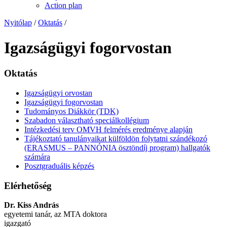
Action plan
Nyitólap
/
Oktatás
/
Igazságügyi fogorvostan
Oktatás
Igazságügyi orvostan
Igazságügyi fogorvostan
Tudományos Diákkör (TDK)
Szabadon választható speciálkollégium
Intézkedési terv OMVH felmérés eredménye alapján
Tájékoztató tanulányaikat külföldön folytatni szándékozó
(ERASMUS – PANNÓNIA ösztöndíj program) hallgatók
számára
Posztgraduális képzés
Elérhetőség
Dr. Kiss András
egyetemi tanár, az MTA doktora
igazgató