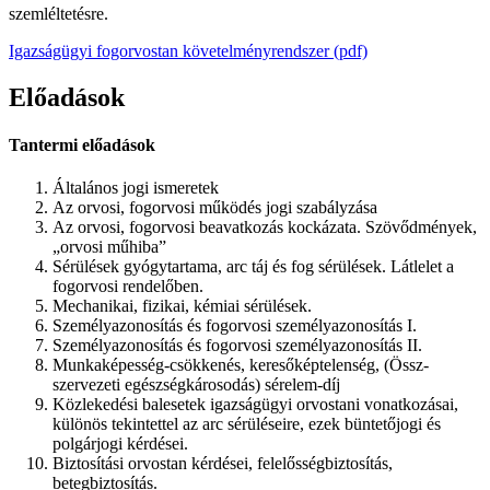
szemléltetésre.
Igazságügyi fogorvostan követelményrendszer (pdf)
Előadások
Tantermi előadások
Általános jogi ismeretek
Az orvosi, fogorvosi működés jogi szabályzása
Az orvosi, fogorvosi beavatkozás kockázata. Szövődmények,
„orvosi műhiba”
Sérülések gyógytartama, arc táj és fog sérülések. Látlelet a
fogorvosi rendelőben.
Mechanikai, fizikai, kémiai sérülések.
Személyazonosítás és fogorvosi személyazonosítás I.
Személyazonosítás és fogorvosi személyazonosítás II.
Munkaképesség-csökkenés, keresőképtelenség, (Össz-
szervezeti egészségkárosodás) sérelem-díj
Közlekedési balesetek igazságügyi orvostani vonatkozásai,
különös tekintettel az arc sérüléseire, ezek büntetőjogi és
polgárjogi kérdései.
Biztosítási orvostan kérdései, felelősségbiztosítás,
betegbiztosítás.