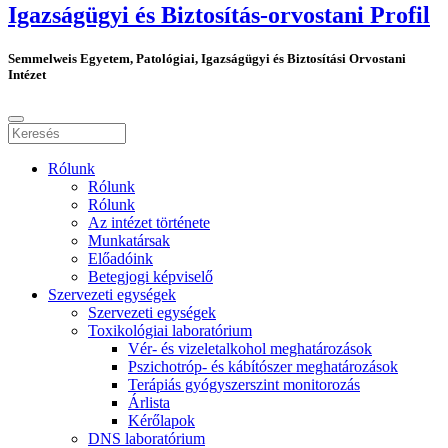
Igazságügyi és Biztosítás-orvostani Profil
Semmelweis Egyetem, Patológiai, Igazságügyi és Biztosítási Orvostani
Intézet
Rólunk
Rólunk
Rólunk
Az intézet története
Munkatársak
Előadóink
Betegjogi képviselő
Szervezeti egységek
Szervezeti egységek
Toxikológiai laboratórium
Vér- és vizeletalkohol meghatározások
Pszichotróp- és kábítószer meghatározások
Terápiás gyógyszerszint monitorozás
Árlista
Kérőlapok
DNS laboratórium