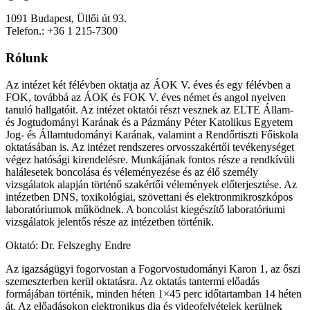
1091 Budapest, Üllői út 93.
Telefon.: +36 1 215-7300
Rólunk
Az intézet két félévben oktatja az ÁOK V. éves és egy félévben a
FOK, továbbá az ÁOK és FOK V. éves német és angol nyelven
tanuló hallgatóit. Az intézet oktatói részt vesznek az ELTE Állam-
és Jogtudományi Karának és a Pázmány Péter Katolikus Egyetem
Jog- és Államtudományi Karának, valamint a Rendőrtiszti Főiskola
oktatásában is. Az intézet rendszeres orvosszakértői tevékenységet
végez hatósági kirendelésre. Munkájának fontos része a rendkívüli
halálesetek boncolása és véleményezése és az élő személy
vizsgálatok alapján történő szakértői vélemények előterjesztése. Az
intézetben DNS, toxikológiai, szövettani és elektronmikroszkópos
laboratóriumok működnek. A boncolást kiegészítő laboratóriumi
vizsgálatok jelentős része az intézetben történik.
Oktató: Dr. Felszeghy Endre
Az igazságügyi fogorvostan a Fogorvostudományi Karon 1, az őszi
szemeszterben kerül oktatásra. Az oktatás tantermi előadás
formájában történik, minden héten 1×45 perc időtartamban 14 héten
át. Az előadásokon elektronikus dia és videofelvételek kerülnek