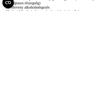
atipusos részegség)
Heveny alkoholmérgezés
Az idült alkoholizmus és társadalmi jelentősége
Szakdolgozat
Szakdolgozat témák
Dinamikus terhelés hatása frontfogakon
Kemény szövetek dinamikus terhelésének összehasonlító
vizsgálata
Fel az oldal tetejére
Semmelweis Egyetem
Kutató-Elitegyetem
Az egyetem központi elérhetőségei
H - 1085 Budapest, Üllői út 26.
+36 1 459-1500 | +36-20-825-1000
Betegellátó klinikáink és intézeteink elérhetőségei →
Egységeink térképen