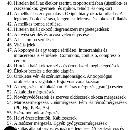
Hirtelen halál az életkor szerinti csoportosításban (újszülött- és
csecsemőkor, gyermek- és ifjúkor, felnőtt- és öregkor)
A mellkas összenyomatása. Oxigénhiány okozta fulladás. A
légzőnyílások elzárása, idegentest félrenyelése okozta fulladás
A mellkas tompa sérülései
Hirtelen halált okozó idegrendszeri megbetegedések
A lövési sérülés és orvosi véleményezése
A has tompa sérülései
Vitális jelek
A koponya és agy tompa sérülései. Intracranialis és
intracerebralis sérülések. Commotio, contusio, compressio
cerebri
Hirtelen halált okozó szív- és érrendszeri megbetegedések
Életkor becslés a dentitio alapján
Örökletes vér- és szérumtulajdonságok. Antropológiai
örökléstani vizsgálatok fogorvosi vonatkozásai
A mérgezésekről általában. Eljárás mérgezés gyanúja esetén
Alkaloida mérgezések
Növényvédőszerek és szerves oldószerek okozta mérgezések
Marószermérgezés. Ciánmérgezés. Fém- és fémsómérgezések
(Pb, Hg, P, Ba, As)
Szén-monoxid-mérgezés
Helyi érzéstelenítők. Kábítószerek
Altatószer-mérgezés. Egyéb gyógyszermérgezések
Az ittas állapot orvosi és jogi mérlegelése. (A szokványos és