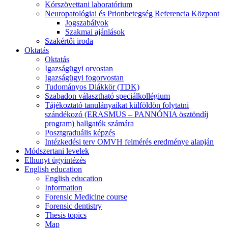
Kórszövettani laboratórium
Neuropatológiai és Prionbetegség Referencia Központ
Jogszabályok
Szakmai ajánlások
Szakértői iroda
Oktatás
Oktatás
Igazságügyi orvostan
Igazságügyi fogorvostan
Tudományos Diákkör (TDK)
Szabadon választható speciálkollégium
Tájékoztató tanulányaikat külföldön folytatni
szándékozó (ERASMUS – PANNÓNIA ösztöndíj
program) hallgatók számára
Posztgraduális képzés
Intézkedési terv OMVH felmérés eredménye alapján
Módszertani levelek
Elhunyt ügyintézés
English education
English education
Information
Forensic Medicine course
Forensic dentistry
Thesis topics
Map