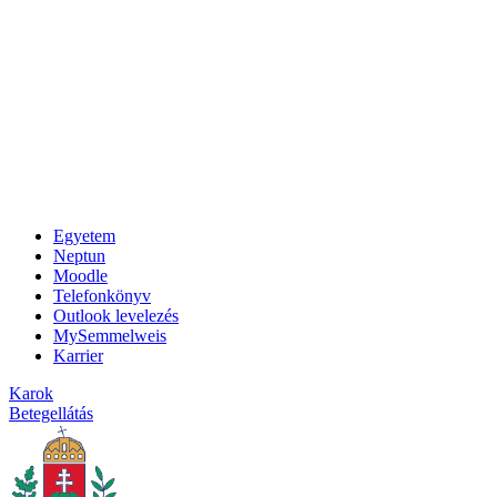
Egyetem
Neptun
Moodle
Telefonkönyv
Outlook levelezés
MySemmelweis
Karrier
Karok
Betegellátás