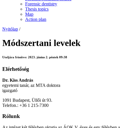
Forensic dentistry
Thesis topics
Map
Action plan
Nyitólap
/
Módszertani levelek
Utoljára frissítve:
2023. június 2. péntek 09:38
Elérhetőség
Dr. Kiss András
egyetemi tanár, az MTA doktora
igazgató
1091 Budapest, Üllői út 93.
Telefon.: +36 1 215-7300
Rólunk
Az intézet két félévben oktatja az ÁOK V. éves és egy félévben a