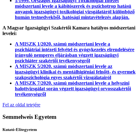
1/1999. Országos Igazságügyi Toxikológiai Intézet
módszertani levele a kábítószerek és pszichotrop hatású
anyagok igazságügyi toxikológiai vizsgálatáról különböző
humán testnedvekből, hatósági mintavételezés alapján.
A Magyar Igazságügyi Szakértői Kamara hatályos módszertani
levelei:
A MISZK 1/2020. számú módszertani levele a
pszichiátriai intézeti felvétel és gyógykezelés elrendelésére
irányuló nemperes eljárásban végzett igazságügyi
pszichiáter szakértői tevékenységről
A MISZK 5/2020. számú módszertani levele az
igazságügyi klinikai és mentálhigiéniai felnőtt- és gyermek
szakpszichológia egyes szakértői vizsgálatairól
A MISZK 7/2020. számú módszertani levele a helyszíni
halottvizsgálat során végzett igazságügyi orvosszakértői
tevékenységről
Fel az oldal tetejére
Semmelweis Egyetem
Kutató-Elitegyetem