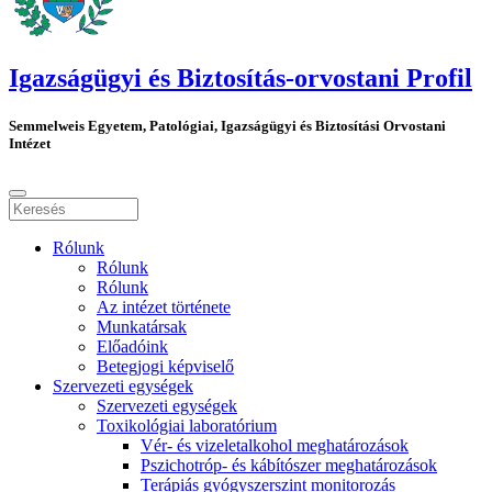
Igazságügyi és Biztosítás-orvostani Profil
Semmelweis Egyetem, Patológiai, Igazságügyi és Biztosítási Orvostani
Intézet
Rólunk
Rólunk
Rólunk
Az intézet története
Munkatársak
Előadóink
Betegjogi képviselő
Szervezeti egységek
Szervezeti egységek
Toxikológiai laboratórium
Vér- és vizeletalkohol meghatározások
Pszichotróp- és kábítószer meghatározások
Terápiás gyógyszerszint monitorozás