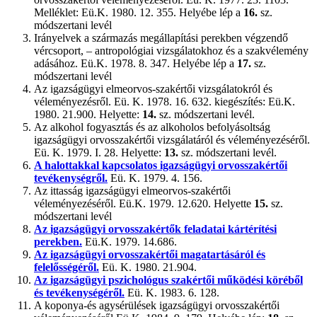
Melléklet: Eü.K. 1980. 12. 355. Helyébe lép a
16.
sz.
módszertani levél
Irányelvek a származás megállapítási perekben végzendő
vércsoport, – antropológiai vizsgálatokhoz és a szakvélemény
adásához. Eü.K. 1978. 8. 347. Helyébe lép a
17.
sz.
módszertani levél
Az igazságügyi elmeorvos-szakértői vizsgálatokról és
véleményezésről. Eü. K. 1978. 16. 632. kiegészítés: Eü.K.
1980. 21.900. Helyette:
14.
sz. módszertani levél.
Az alkohol fogyasztás és az alkoholos befolyásoltság
igazságügyi orvosszakértői vizsgálatáról és véleményezéséről.
Eü. K. 1979. I. 28. Helyette:
13.
sz. módszertani levél.
A halottakkal kapcsolatos igazságügyi orvosszakértői
tevékenységről.
Eü. K. 1979. 4. 156.
Az ittasság igazságügyi elmeorvos-szakértői
véleményezéséről. Eü.K. 1979. 12.620. Helyette
15.
sz.
módszertani levél
Az igazságügyi orvosszakértők feladatai kártérítési
perekben.
Eü.K. 1979. 14.686.
Az igazságügyi orvosszakértői magatartásáról és
felelősségéről.
Eü. K. 1980. 21.904.
Az igazságügyi pszichológus szakértői működési köréből
és tevékenységéről.
Eü. K. 1983. 6. 128.
A koponya-és agysérülések igazságügyi orvosszakértői