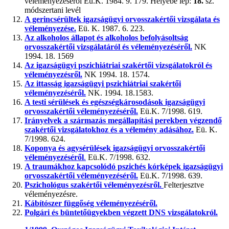
véleményezéséről Eü.K. 1984. 9. 179. Helyébe lép:
18.
sz.
módszertani levél
A gerincsérültek igazságügyi orvosszakértői vizsgálata és
véleményezése.
Eü. K. 1987. 6. 223.
Az alkoholos állapot és alkoholos befolyásoltság
orvosszakértői vizsgálatáról és véleményezéséről.
NK
1994. 18. 1569
Az igazságügyi pszichiátriai szakértői vizsgálatokról és
véleményezésről.
NK 1994. 18. 1574.
Az ittasság igazságügyi pszichiátriai szakértői
véleményezéséről.
NK. 1994. 18.1583.
A testi sérülések és egészségkárosodások igazságügyi
orvosszakértői véleményezéséről.
Eü.K. 7/1998. 619.
Irányelvek a származás megállapítási perekben végzendő
szakértői vizsgálatokhoz és a vélemény adásához.
Eü. K.
7/1998. 624.
Koponya és agysérülések igazságügyi orvosszakértői
véleményezéséről
.
Eü.K. 7/1998. 632.
A traumákhoz kapcsolódó pszichés kórképek igazságügyi
orvosszakértői véleményezéséről.
Eü.K. 7/1998. 639.
Pszichológus szakértői véleményezésről.
Felterjesztve
véleményezésre.
Kábítószer függőség véleményezéséről.
Polgári és büntetőügyekben végzett DNS vizsgálatokról.