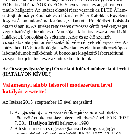
FOK, továbbá az ÁOK és FOK V. éves német és angol nyelven
tanuló hallgatóit. Az intézet oktatói részt vesznek az ELTE Állam-
és Jogtudományi Karának és a Pázmány Péter Katolikus Egyetem
Jog- és Államtudományi Karának, valamint a Rendőrtiszti Főiskola
oktatásában is. Az intézet rendszeres orvosszakértői tevékenységet
végez hatósági kirendelésre. Munkájának fontos része a rendkívüli
halálesetek boncolása és véleményezése és az élő személy
vizsgálatok alapján történő szakértői vélemények előterjesztése. Az
intézetben DNS, toxikológiai, szövettani és elektronmikroszkópos
laboratóriumok működnek. A boncolást kiegészítő laboratóriumi
vizsgálatok jelentős része az intézetben történik.
Az Országos Igazságügyi Orvostani Intézet módszertani levelei
(HATÁLYON KÍVÜL!)
Valamennyi alább felsorolt módszertani levél
hatályát vesztette!
Az Intézet 2015. szeptember 15-ével megszűnt!
Az igazságügyi orvosszakértők eljárása az alkoholisták
kötelező /munkaterápiás/ intézeti elhelyezésénél. Eü.K. 1977.
7. 331.
Hatályon kívül
helyezve: 1990.
A testi sérülések és egészségkárosodások igazságügyi
orvosszakértői véleményezéséről. Eü. K. 1977. 23. 1103.