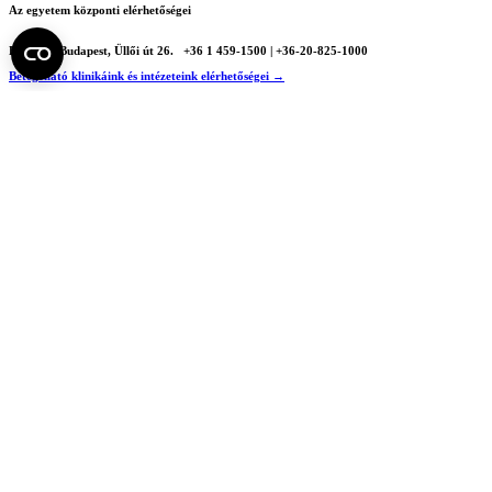
Az egyetem központi elérhetőségei
H - 1085 Budapest, Üllői út 26.
+36 1 459-1500 | +36-20-825-1000
Betegellátó klinikáink és intézeteink elérhetőségei →
Egységeink térképen
SEMEDUNIV (KRID: 648905308)