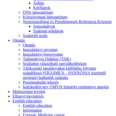
Árlista
Kérőlapok
DNS laboratórium
Kórszövettani laboratórium
Neuropatológiai és Prionbetegség Referencia Központ
Jogszabályok
Szakmai ajánlások
Szakértői iroda
Oktatás
Oktatás
Igazságügyi orvostan
Igazságügyi fogorvostan
Tudományos Diákkör (TDK)
Szabadon választható speciálkollégium
Tájékoztató tanulányaikat külföldön folytatni
szándékozó (ERASMUS – PANNÓNIA ösztöndíj
program) hallgatók számára
Posztgraduális képzés
Intézkedési terv OMVH felmérés eredménye alapján
Módszertani levelek
Elhunyt ügyintézés
English education
English education
Information
Forensic Medicine course