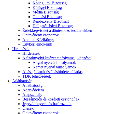
Kollégiumi Bizottság
Külügyi Bizottság
Média Bizottság
Oktatási Bizottság
Rendezvény Bizottság
Hallgatói Jóléti Bizottság
Érdekképviselet a döntéshozó testületekben
Öntevékeny csoportok
Arculati Kézikönyv
Egykori elnökeink
Hirdetések
Hirdetések
A Szaknyelvi Intézet tanfolyamai, képzései
Angol nyelvű tanfolyamok
Német nyelvű tanfolyamok
Állásajánlatok és álláshirdetés feladás
TDK lehetőségek
Átláthatóság
Átláthatóság
Adatvédelem
Alapszabály
Beszámolók és közéleti ösztöndíjak
Jegyzőkönyvek és határozatok
Ülések
Öntevékeny csoportok