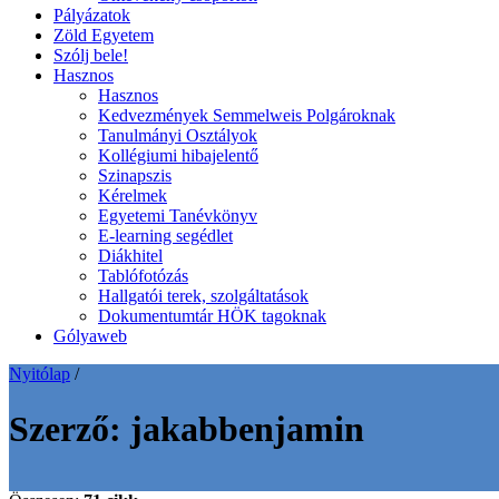
Pályázatok
Zöld Egyetem
Szólj bele!
Hasznos
Hasznos
Kedvezmények Semmelweis Polgároknak
Tanulmányi Osztályok
Kollégiumi hibajelentő
Szinapszis
Kérelmek
Egyetemi Tanévkönyv
E-learning segédlet
Diákhitel
Tablófotózás
Hallgatói terek, szolgáltatások
Dokumentumtár HÖK tagoknak
Gólyaweb
Nyitólap
/
Szerző:
jakabbenjamin