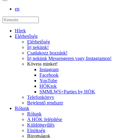
en
Hírek
Elérhetőség
Elérhetőség
Írj nekünk!
Csatlakozz hozzánk!
Írj nekünk Messengeren vagy Instagramon!
Kövess minket!
Instagram
Facebook
YouTube
HÖKtok
SMMLWS×Parties by HÖK
Telefonkönyv
Bejelentő rendszer
Rólunk
Rólunk
A HÖK felépítése
Küldöttgyűlés
Elnökség
Bizottságok