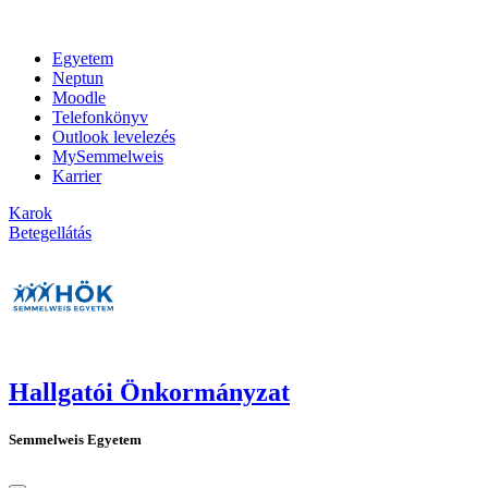
Egyetem
Neptun
Moodle
Telefonkönyv
Outlook levelezés
MySemmelweis
Karrier
Karok
Betegellátás
Hallgatói Önkormányzat
Semmelweis Egyetem