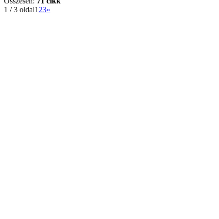
Összesen:
71 cikk
1 / 3 oldal
1
2
3
»