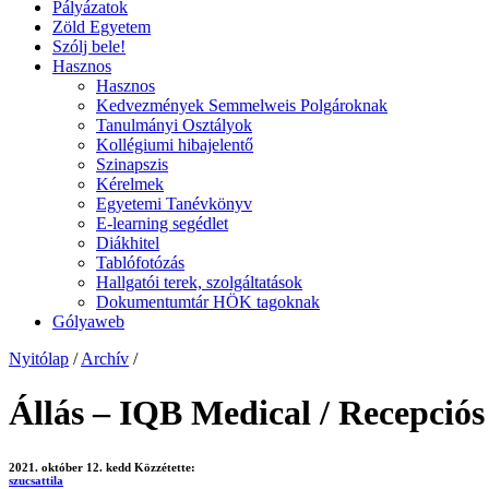
Pályázatok
Zöld Egyetem
Szólj bele!
Hasznos
Hasznos
Kedvezmények Semmelweis Polgároknak
Tanulmányi Osztályok
Kollégiumi hibajelentő
Szinapszis
Kérelmek
Egyetemi Tanévkönyv
E-learning segédlet
Diákhitel
Tablófotózás
Hallgatói terek, szolgáltatások
Dokumentumtár HÖK tagoknak
Gólyaweb
Nyitólap
/
Archív
/
Állás – IQB Medical / Recepció
2021. október 12. kedd
Közzétette:
szucsattila