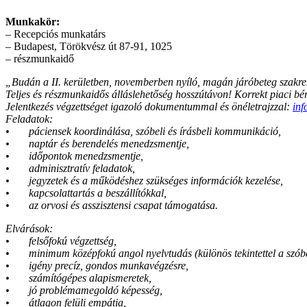
Munkakör:
– Recepciós munkatárs
– Budapest, Törökvész út 87-91, 1025
– részmunkaidő
„Budán a II. kerületben, novemberben nyíló, magán járóbeteg szakren
Teljes és részmunkaidős álláslehetőség hosszútávon! Korrekt piaci bére
Jelentkezés végzettséget igazoló dokumentummal és önéletrajzzal:
inf
Feladatok:
• páciensek koordinálása, szóbeli és írásbeli kommunikáció,
• naptár és berendelés menedzsmentje,
• időpontok menedzsmentje,
• adminisztratív feladatok,
• jegyzetek és a működéshez szükséges információk kezelése,
• kapcsolattartás a beszállítókkal,
• az orvosi és asszisztensi csapat támogatása.
Elvárások:
• felsőfokú végzettség,
• minimum középfokú angol nyelvtudás (különös tekintettel a szób
• igény precíz, gondos munkavégzésre,
• számítógépes alapismeretek,
• jó problémamegoldó képesség,
• átlagon felüli empátia,