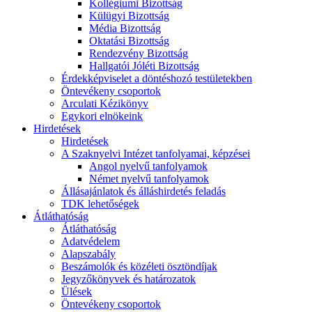
Kollégiumi Bizottság
Külügyi Bizottság
Média Bizottság
Oktatási Bizottság
Rendezvény Bizottság
Hallgatói Jóléti Bizottság
Érdekképviselet a döntéshozó testületekben
Öntevékeny csoportok
Arculati Kézikönyv
Egykori elnökeink
Hirdetések
Hirdetések
A Szaknyelvi Intézet tanfolyamai, képzései
Angol nyelvű tanfolyamok
Német nyelvű tanfolyamok
Állásajánlatok és álláshirdetés feladás
TDK lehetőségek
Átláthatóság
Átláthatóság
Adatvédelem
Alapszabály
Beszámolók és közéleti ösztöndíjak
Jegyzőkönyvek és határozatok
Ülések
Öntevékeny csoportok