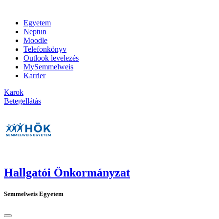
Egyetem
Neptun
Moodle
Telefonkönyv
Outlook levelezés
MySemmelweis
Karrier
Karok
Betegellátás
Hallgatói Önkormányzat
Semmelweis Egyetem