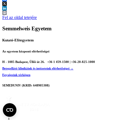
Facebook
X
LinkedIn
Print
Fel az oldal tetejére
Semmelweis Egyetem
Kutató-Elitegyetem
Az egyetem központi elérhetőségei
H - 1085 Budapest, Üllői út 26.
+36 1 459-1500 | +36-20-825-1000
Betegellátó klinikáink és intézeteink elérhetőségei →
Egységeink térképen
SEMEDUNIV (KRID: 648905308)