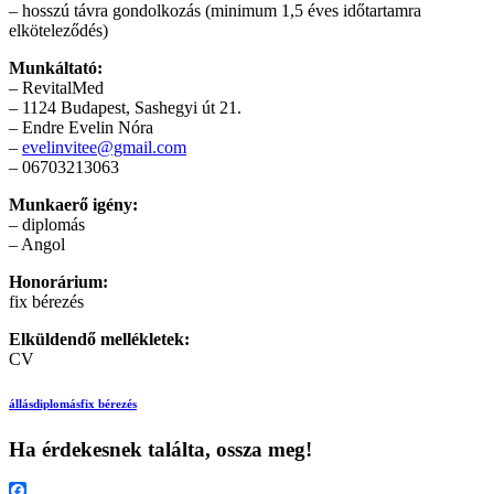
– hosszú távra gondolkozás (minimum 1,5 éves időtartamra
elköteleződés)
Munkáltató:
– RevitalMed
– 1124 Budapest, Sashegyi út 21.
– Endre Evelin Nóra
–
evelinvitee@gmail.com
– 06703213063
Munkaerő igény:
– diplomás
– Angol
Honorárium:
fix bérezés
Elküldendő mellékletek:
CV
állás
diplomás
fix bérezés
Ha érdekesnek találta, ossza meg!