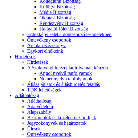
Kollégiumi Bizottság
Külügyi Bizottság
Média Bizottság
Oktatási Bizottság
Rendezvény Bizottság
Hallgatói Jóléti Bizottság
Érdekképviselet a döntéshozó testületekben
Öntevékeny csoportok
Arculati Kézikönyv
Egykori elnökeink
Hirdetések
Hirdetések
A Szaknyelvi Intézet tanfolyamai, képzései
Angol nyelvű tanfolyamok
Német nyelvű tanfolyamok
Állásajánlatok és álláshirdetés feladás
TDK lehetőségek
Átláthatóság
Átláthatóság
Adatvédelem
Alapszabály
Beszámolók és közéleti ösztöndíjak
Jegyzőkönyvek és határozatok
Ülések
Öntevékeny csoportok