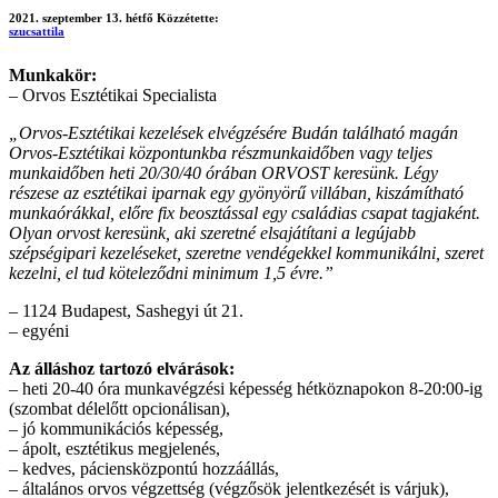
2021. szeptember 13. hétfő
Közzétette:
szucsattila
Munkakör:
– Orvos Esztétikai Specialista
„Orvos-Esztétikai kezelések elvégzésére Budán található magán
Orvos-Esztétikai központunkba részmunkaidőben vagy teljes
munkaidőben heti 20/30/40 órában ORVOST keresünk. Légy
részese az esztétikai iparnak egy gyönyörű villában, kiszámítható
munkaórákkal, előre fix beosztással egy családias csapat tagjaként.
Olyan orvost keresünk, aki szeretné elsajátítani a legújabb
szépségipari kezeléseket, szeretne vendégekkel kommunikálni, szeret
kezelni, el tud köteleződni minimum 1,5 évre.”
– 1124 Budapest, Sashegyi út 21.
– egyéni
Az álláshoz tartozó elvárások:
– heti 20-40 óra munkavégzési képesség hétköznapokon 8-20:00-ig
(szombat délelőtt opcionálisan),
– jó kommunikációs képesség,
– ápolt, esztétikus megjelenés,
– kedves, páciensközpontú hozzáállás,
– általános orvos végzettség (végzősök jelentkezését is várjuk),