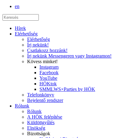
en
Hírek
Elérhetőség
Elérhetőség
Írj nekünk!
Csatlakozz hozzánk!
Írj nekünk Messengeren vagy Instagramon!
Kövess minket!
Instagram
Facebook
YouTube
HÖKtok
SMMLWS×Parties by HÖK
Telefonkönyv
Bejelentő rendszer
Rólunk
Rólunk
A HÖK felépítése
Küldöttgyűlés
Elnökség
Bizottságok