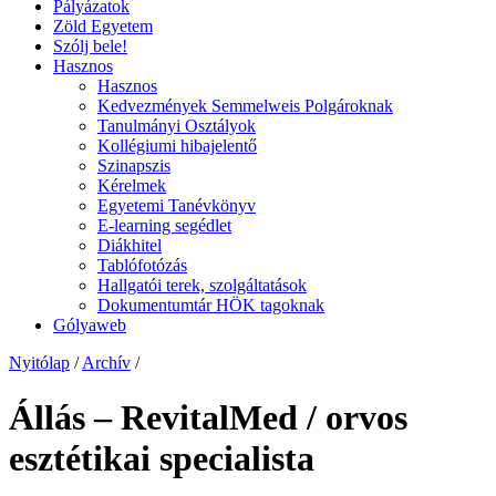
Pályázatok
Zöld Egyetem
Szólj bele!
Hasznos
Hasznos
Kedvezmények Semmelweis Polgároknak
Tanulmányi Osztályok
Kollégiumi hibajelentő
Szinapszis
Kérelmek
Egyetemi Tanévkönyv
E-learning segédlet
Diákhitel
Tablófotózás
Hallgatói terek, szolgáltatások
Dokumentumtár HÖK tagoknak
Gólyaweb
Nyitólap
/
Archív
/
Állás – RevitalMed / orvos
esztétikai specialista