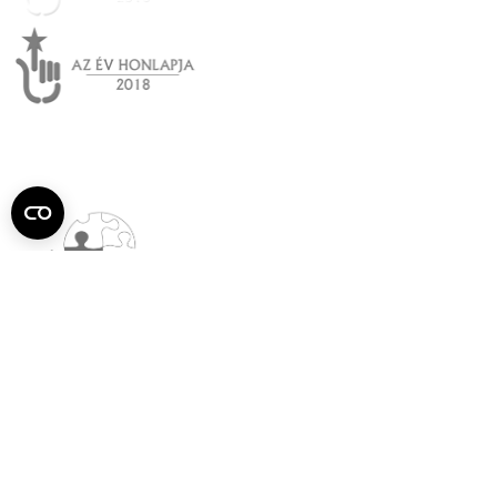
Semmelweis
Egyetem újság
július
Aktuális szám megtekintése (PDF)
Korábbi számok megtekintése