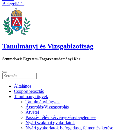
Betegellátás
Tanulmányi és Vizsgabizottság
Semmelweis Egyetem, Fogorvostudományi Kar
Általános
Csoportbeosztás
Tanulmányi ügyek
Tanulmányi ügyek
Átsorolás/Visszasorolás
Átvétel
Passzív félév kérvényezése/bejelentése
Nyári szakmai gyakorlatok
Nyári gyakorlatok befogadása, felmentés kérése