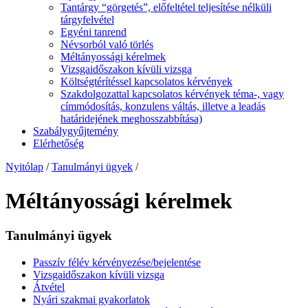
Tantárgy “görgetés”, előfeltétel teljesítése nélküli
tárgyfelvétel
Egyéni tanrend
Névsorból való törlés
Méltányossági kérelmek
Vizsgaidőszakon kívüli vizsga
Költségtérítéssel kapcsolatos kérvények
Szakdolgozattal kapcsolatos kérvények téma-, vagy
címmódosítás, konzulens váltás, illetve a leadás
határidejének meghosszabbítása)
Szabálygyűjtemény
Elérhetőség
Nyitólap
/
Tanulmányi ügyek
/
Méltányossági kérelmek
Tanulmányi ügyek
Passzív félév kérvényezése/bejelentése
Vizsgaidőszakon kívüli vizsga
Átvétel
Nyári szakmai gyakorlatok