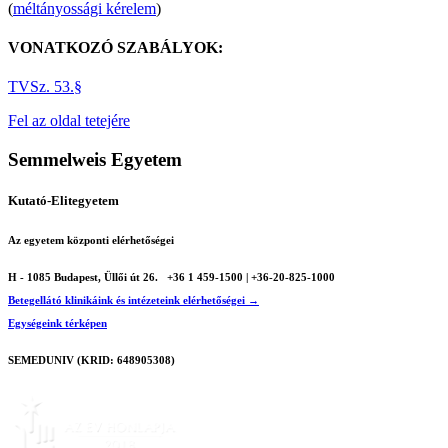
(
méltányossági kérelem
)
VONATKOZÓ SZABÁLYOK:
TVSz. 53.§
Fel az oldal tetejére
Semmelweis Egyetem
Kutató-Elitegyetem
Az egyetem központi elérhetőségei
H - 1085 Budapest, Üllői út 26.
+36 1 459-1500 | +36-20-825-1000
Betegellátó klinikáink és intézeteink elérhetőségei →
Egységeink térképen
SEMEDUNIV (KRID: 648905308)