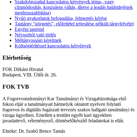
Szakdolgozattal kapcsolatos kérvények téma-, vagy
címmódosítás, konzulens váltás, illetve a leadás határidejének
meghosszabbítása)
Nyári gyakorlatok befogadása, felmentés kérése
Tantárgy “görgetés”, előfeltétel teljesítése nélküli tárgyfelvétel
Egyéni tanrend
Névsorból való törlés
Méltányossági kérelmek
Költségtérítéssel kapcsolatos kérvények
Elérhetőség
FOK Dékáni Hivatal
Budapest, VIII. Üllői út. 26.
FOK TVB
A Fogorvostudományi Kar Tanulmányi és Vizsgabizottsága első
fokon eljár a tanulmányait bármelyik oktatott nyelven folytató
fogorvos és digitális fogászati tervezés szakos hallgató tanulmányi és
vizsga ügyeiben. Emellett a testület egyéb kari ügyekben
javaslattevő, véleményező, döntéselőkészítő feladatokat is ellát.
Elnöke: Dr. Szabó Bence Tamás