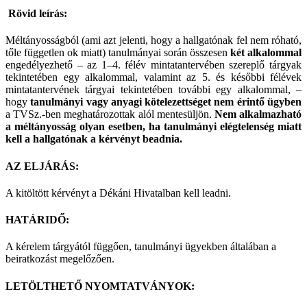
Rövid leírás:
Méltányosságból (ami azt jelenti, hogy a hallgatónak fel nem róható,
tőle független ok miatt) tanulmányai során összesen
két alkalommal
engedélyezhető – az 1–4. félév mintatantervében szereplő tárgyak
tekintetében egy alkalommal, valamint az 5. és későbbi félévek
mintatantervének tárgyai tekintetében további egy alkalommal, –
hogy
tanulmányi vagy anyagi kötelezettséget nem érintő ügyben
a TVSz.-ben meghatározottak alól mentesüljön.
Nem alkalmazható
a méltányosság olyan esetben, ha tanulmányi elégtelenség miatt
kell a hallgatónak a kérvényt beadnia.
AZ ELJÁRÁS:
A kitöltött kérvényt a Dékáni Hivatalban kell leadni.
HATÁRIDŐ:
A kérelem tárgyától függően, tanulmányi ügyekben általában a
beiratkozást megelőzően.
LETÖLTHETŐ NYOMTATVÁNYOK: