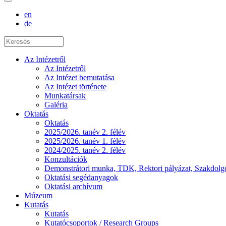
en
de
Az Intézetről
Az Intézetről
Az Intézet bemutatása
Az Intézet története
Munkatársak
Galéria
Oktatás
Oktatás
2025/2026. tanév 2. félév
2025/2026. tanév 1. félév
2024/2025. tanév 2. félév
Konzultációk
Demonstrátori munka, TDK, Rektori pályázat, Szakdolg
Oktatási segédanyagok
Oktatási archívum
Múzeum
Kutatás
Kutatás
Kutatócsoportok / Research Groups