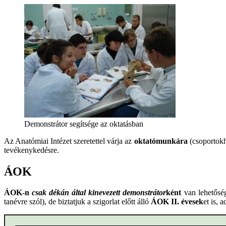
Demonstrátor segítsége az oktatásban
Az Anatómiai Intézet szeretettel várja az
oktatómunkára
(csoportokho
tevékenykedésre.
ÁOK
ÁOK
-n
csak dékán által kinevezett demonstrátor
ként
van lehetős
tanévre szól), de biztatjuk a szigorlat előtt álló
ÁOK II. évesek
et is, 