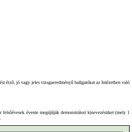
tést érző, jó vagy jeles vizsgaeredményű hallgatókat az Intézetben való
or felsőévesek évente megújítják demonstrátori kinevezésüket (mely 1
.