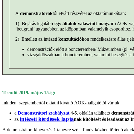
A
demonstrátorok
tól elvárt részvétel az oktatómunkában:
1) Bejárás legalább
egy általuk választott
magyar
(ÁOK vag
‘beugrani’ ugyanebben az időpontban valamelyik csoporthoz, ha
2) Emellett az intézeti
konzultációk
on rendelkezésre állás (jel
demonstrációk előtt a boncteremben/ Múzeumban (pl. vé
vizsgaidőszakban a boncteremben, valamint besegítés a t
Teendő 2019. május 15-ig:
minden, szeptembertől oktatni kívánó ÁOK-hallgatótól várjuk:
a
Demonstrátori szabályzat
4-5. oldalán található
demonstrát
intézeti kérdések lapjá
az
nak kitöltését és leadását az 
A demonstrátori kinevezés 1 tanévre szól. Tanév közben történő akadál