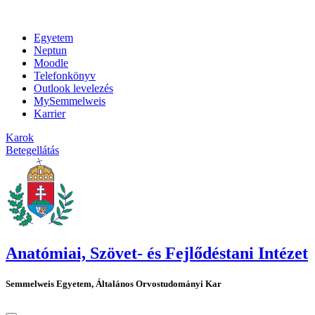
Egyetem
Neptun
Moodle
Telefonkönyv
Outlook levelezés
MySemmelweis
Karrier
Karok
Betegellátás
Anatómiai, Szövet- és Fejlődéstani Intézet
Semmelweis Egyetem, Általános Orvostudományi Kar