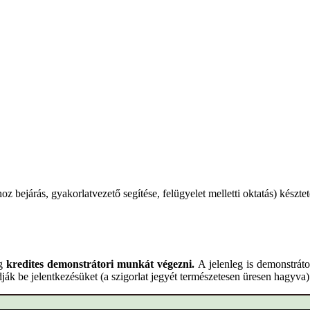
z bejárás, gyakorlatvezető segítése, felügyelet melletti oktatás) készte
ég
kredites demonstrátori munkát végezni.
A jelenleg is demonstrát
adják be jelentkezésüket (a szigorlat jegyét természetesen üresen hagyva)