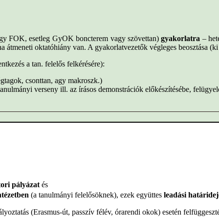
y FOK, esetleg GyOK boncterem vagy szövettan)
gyakorlatra
– hete
 átmeneti oktatóhiány van. A gyakorlatvezetők végleges beosztása (ki m
entkezés a tan. felelős felkérésére):
gtagok, csonttan, agy makroszk.)
anulmányi verseny ill. az írásos demonstrációk előkészítésébe, felügyel
ori pályázat
és
Intézetben
(a tanulmányi felelősöknek), ezek együttes
leadási határidej
yoztatás (Erasmus-út, passzív félév, órarendi okok) esetén felfüggeszté