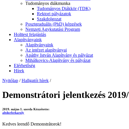
Tudományos diákmunka
Tudományos Diákkör (TDK)
Rektori pályázatok
Szakdolgozat
Posztgraduális (PhD) képzések
Nemzeti Agykutatási Program
Holttest felajánlás
Alapítványaink
Alapítványaink
Az intézet alapítványai
Apáthy István Alapítvány és pályázat
Mihálkovics-Alapítvány és pályázat
Elérhetőség
Hírek
Nyitólap
/
Hallgatói hírek
/
Demonstrátori jelentkezés 2019
2019. május 1. szerda
Közzétette:
altdorferkaroly
Kedves leendő Demonstrátorok!