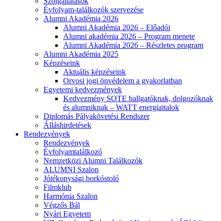
Szolgáltatások
Évfolyam-találkozók szervezése
Alumni Akadémia 2026
Alumni Akadémia 2026 – Előadói
Alumni akadémia 2026 – Program menete
Alumni Akadémia 2026 – Részletes program
Alumni Akadémia 2025
Képzéseink
Aktuális képzéseink
Orvosi jogi önvédelem a gyakorlatban
Egyetemi kedvezmények
Kedvezmény SOTE hallgatóknak, dolgozóknak
és alumniknak – WATT energiaitalok
Diplomás Pályakövetési Rendszer
Álláshirdetések
Rendezvények
Rendezvények
Évfolyamtalálkozó
Nemzetközi Alumni Találkozók
ALUMNI Szalon
Jótékonysági borkóstoló
Filmklub
Harmónia Szalon
Végzős Bál
Nyári Egyetem