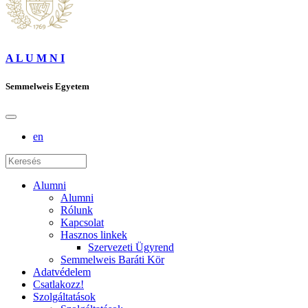
A L U M N I
Semmelweis Egyetem
en
Alumni
Alumni
Rólunk
Kapcsolat
Hasznos linkek
Szervezeti Ügyrend
Semmelweis Baráti Kör
Adatvédelem
Csatlakozz!
Szolgáltatások