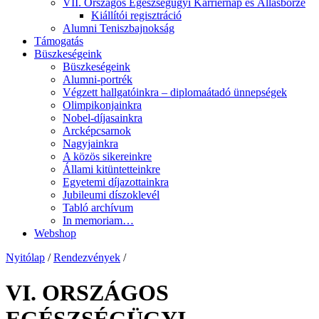
VII. Országos Egészségügyi Karriernap és Állásbörze
Kiállítói regisztráció
Alumni Teniszbajnokság
Támogatás
Büszkeségeink
Büszkeségeink
Alumni-portrék
Végzett hallgatóinkra – diplomaátadó ünnepségek
Olimpikonjainkra
Nobel-díjasainkra
Arcképcsarnok
Nagyjainkra
A közös sikereinkre
Állami kitüntetteinkre
Egyetemi díjazottainkra
Jubileumi díszoklevél
Tabló archívum
In memoriam…
Webshop
Nyitólap
/
Rendezvények
/
VI. ORSZÁGOS
EGÉSZSÉGÜGYI