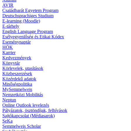
AVIR
Családbarát Egyetem Program
Deutschsprachiges Studium
E-learning (Moodle)
E-tárhely
English Language Program
Esélyegyenlőség és Etikai Kódex
Eseménynaptár
HÖK
Karrier
Kedvezmények
Könyvtár
Körlevelek, utasítások
Közbeszerzések
Közérdekű adatok
Minőségpolitika
MySemmelweis
Nemzetközi Mobilitás
Neptun
Online Outlook levelezés
Pályázatok, ösztöndíjak, felhívások
Sajtókapcsolat (Médiasarok)
SeKa
Semmelweis Scholar