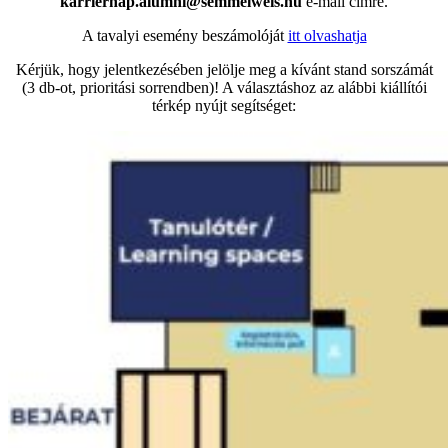
karriernap.alumni@semmelweis.hu
e-mail címre.
A tavalyi esemény beszámolóját
itt olvashatja
Kérjük, hogy jelentkezésében jelölje meg a kívánt stand sorszámát
(3 db-ot, prioritási sorrendben)! A választáshoz az alábbi kiállítói
térkép nyújt segítséget: