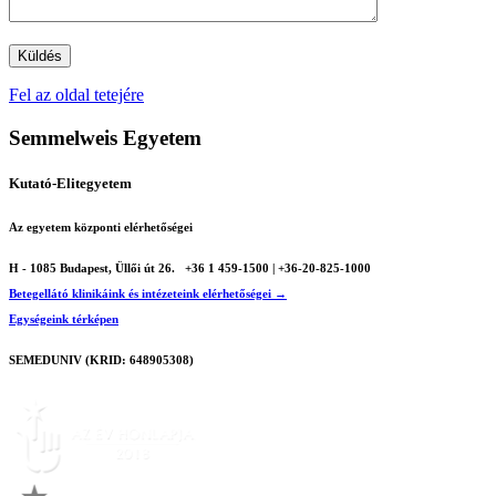
Fel az oldal tetejére
Semmelweis Egyetem
Kutató-Elitegyetem
Az egyetem központi elérhetőségei
H - 1085 Budapest, Üllői út 26.
+36 1 459-1500 | +36-20-825-1000
Betegellátó klinikáink és intézeteink elérhetőségei →
Egységeink térképen
SEMEDUNIV (KRID: 648905308)