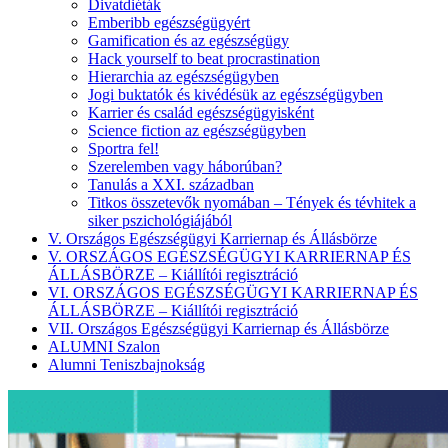
Divatdiéták
Emberibb egészségügyért
Gamification és az egészségügy
Hack yourself to beat procrastination
Hierarchia az egészségügyben
Jogi buktatók és kivédésük az egészségügyben
Karrier és család egészségügyisként
Science fiction az egészségügyben
Sportra fel!
Szerelemben vagy háborúban?
Tanulás a XXI. században
Titkos összetevők nyomában – Tények és tévhitek a
siker pszichológiájából
V. Országos Egészségügyi Karriernap és Állásbörze
V. ORSZÁGOS EGÉSZSÉGÜGYI KARRIERNAP ÉS
ÁLLÁSBÖRZE – Kiállítói regisztráció
VI. ORSZÁGOS EGÉSZSÉGÜGYI KARRIERNAP ÉS
ÁLLÁSBÖRZE – Kiállítói regisztráció
VII. Országos Egészségügyi Karriernap és Állásbörze
ALUMNI Szalon
Alumni Teniszbajnokság