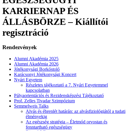
KARRIERNAP ÉS
ÁLLÁSBÖRZE – Kiállítói
regisztráció
Rendezvények
Alumni Akadémia 2025
Alumni Akadémia 2026
Jótékonysági Borkóstoló
Karácsonyi Jótékonysági Koncert
Nyári Egyetem
Részletes tájékoztató a 7. Nyári Egyetemmel
kapcsolatban
Pályaorientációs és Rezidensképzési Tájékoztató
Prof. Zelles Tivadar Szimpózium
Semmelweis Talks
Alvás és ébrenlét határán: az alvásfiziológiától a tudati
élményekig
Az egészség stratégia – Életmód orvostan és
fenntartható egészségügy