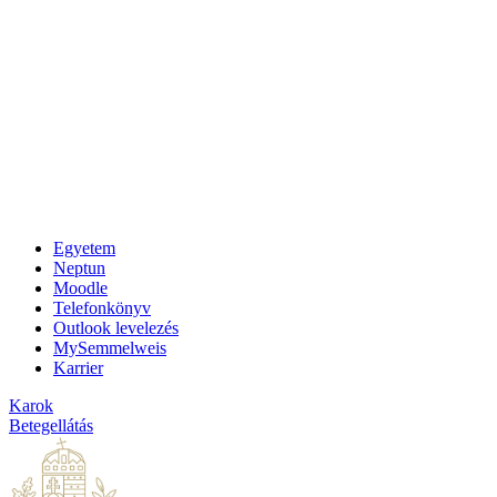
Egyetem
Neptun
Moodle
Telefonkönyv
Outlook levelezés
MySemmelweis
Karrier
Karok
Betegellátás