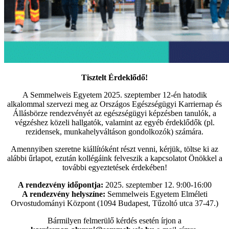
Tisztelt Érdeklődő!
A Semmelweis Egyetem 2025. szeptember 12-én hatodik
alkalommal szervezi meg az Országos Egészségügyi Karriernap és
Állásbörze rendezvényét az egészségügyi képzésben tanulók, a
végzéshez közeli hallgatók, valamint az egyéb érdeklődők (pl.
rezidensek, munkahelyváltáson gondolkozók) számára.
Amennyiben szeretne kiállítóként részt venni, kérjük, töltse ki az
alábbi űrlapot, ezután kollégáink felveszik a kapcsolatot Önökkel a
további egyeztetések érdekében!
A rendezvény időpontja:
2025. szeptember 12. 9:00-16:00
A rendezvény helyszíne:
Semmelweis Egyetem Elméleti
Orvostudományi Központ (1094 Budapest, Tűzoltó utca 37-47.)
Bármilyen felmerülő kérdés esetén írjon a