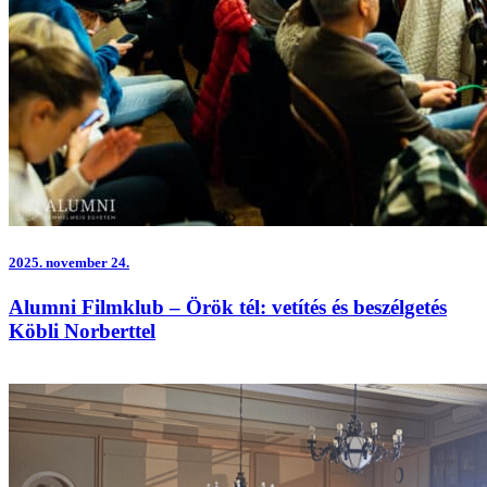
2025.
november 24.
Alumni Filmklub – Örök tél: vetítés és beszélgetés
Köbli Norberttel