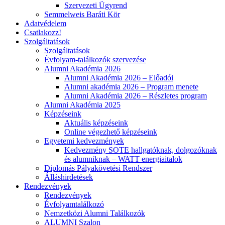
Szervezeti Ügyrend
Semmelweis Baráti Kör
Adatvédelem
Csatlakozz!
Szolgáltatások
Szolgáltatások
Évfolyam-találkozók szervezése
Alumni Akadémia 2026
Alumni Akadémia 2026 – Előadói
Alumni akadémia 2026 – Program menete
Alumni Akadémia 2026 – Részletes program
Alumni Akadémia 2025
Képzéseink
Aktuális képzéseink
Online végezhető képzéseink
Egyetemi kedvezmények
Kedvezmény SOTE hallgatóknak, dolgozóknak
és alumniknak – WATT energiaitalok
Diplomás Pályakövetési Rendszer
Álláshirdetések
Rendezvények
Rendezvények
Évfolyamtalálkozó
Nemzetközi Alumni Találkozók
ALUMNI Szalon