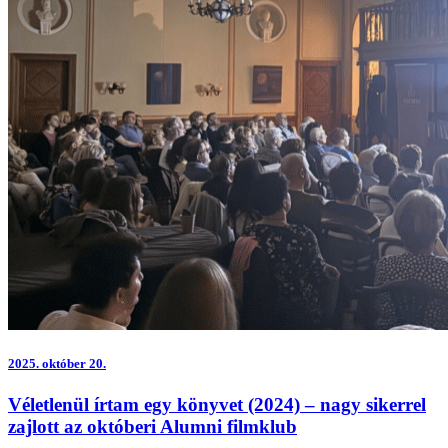
2025.
október 20.
Véletlenül írtam egy könyvet (2024) – nagy sikerrel
zajlott az októberi Alumni filmklub