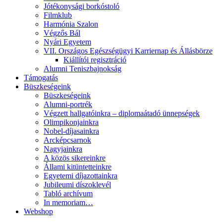
Jótékonysági borkóstoló
Filmklub
Harmónia Szalon
Végzős Bál
Nyári Egyetem
VII. Országos Egészségügyi Karriernap és Állásbörze
Kiállítói regisztráció
Alumni Teniszbajnokság
Támogatás
Büszkeségeink
Büszkeségeink
Alumni-portrék
Végzett hallgatóinkra – diplomaátadó ünnepségek
Olimpikonjainkra
Nobel-díjasainkra
Arcképcsarnok
Nagyjainkra
A közös sikereinkre
Állami kitüntetteinkre
Egyetemi díjazottainkra
Jubileumi díszoklevél
Tabló archívum
In memoriam…
Webshop