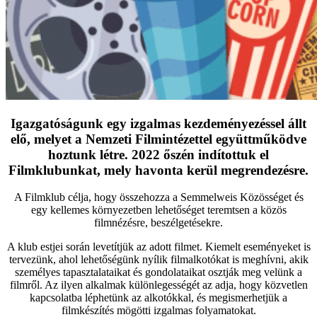
Igazgatóságunk egy izgalmas kezdeményezéssel állt
elő, melyet a Nemzeti Filmintézettel együttműködve
hoztunk létre. 2022 őszén indítottuk el
Filmklubunkat, mely havonta kerül megrendezésre.
A Filmklub célja, hogy összehozza a Semmelweis Közösséget és
egy kellemes környezetben lehetőséget teremtsen a közös
filmnézésre, beszélgetésekre.
A klub estjei során levetítjük az adott filmet. Kiemelt eseményeket is
tervezünk, ahol lehetőségünk nyílik filmalkotókat is meghívni, akik
személyes tapasztalataikat és gondolataikat osztják meg velünk a
filmről. Az ilyen alkalmak különlegességét az adja, hogy közvetlen
kapcsolatba léphetünk az alkotókkal, és megismerhetjük a
filmkészítés mögötti izgalmas folyamatokat.