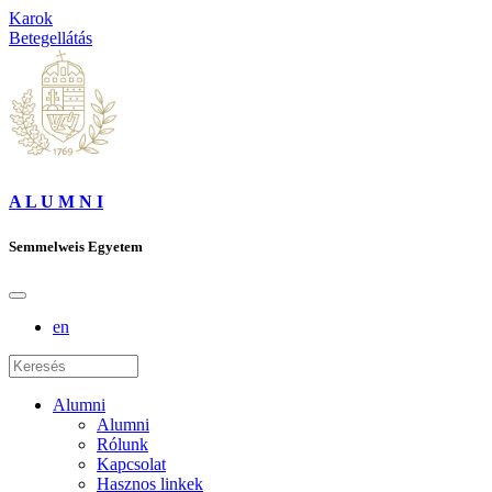
Karok
Betegellátás
A L U M N I
Semmelweis Egyetem
en
Alumni
Alumni
Rólunk
Kapcsolat
Hasznos linkek