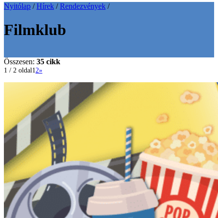
Nyitólap
/
Hírek
/
Rendezvények
/
Filmklub
Összesen:
35 cikk
1 / 2 oldal
1
2
»