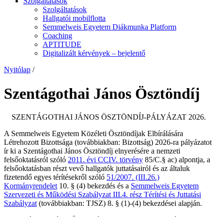
Szolgáltatások
Szolgáltatások
Hallgatói mobilflotta
Semmelweis Egyetem Diákmunka Platform
Coaching
APTITUDE
Digitalizált kérvények – bejelentő
Nyitólap
/
Szentágothai János Ösztöndíj
SZENTÁGOTHAI JÁNOS ÖSZTÖNDÍJ-PÁLYÁZAT 2026.
A Semmelweis Egyetem Közéleti Ösztöndíjak Elbírálására
Létrehozott Bizottsága (továbbiakban: Bizottság) 2026-ra pályázatot
ír ki a Szentágothai János Ösztöndíj elnyerésére a nemzeti
felsőoktatásról szóló
2011. évi CCIV. törvény
85/C.§ ac) alpontja, a
felsőoktatásban részt vevő hallgatók juttatásairól és az általuk
fizetendő egyes térítésekről szóló
51/2007. (III.26.)
Kormányrendelet
10. § (4) bekezdés és a
Semmelweis Egyetem
Szervezeti és Működési Szabályzat III.4. rész Térítési és Juttatási
Szabályzat
(továbbiakban: TJSZ) 8. § (1)-(4) bekezdései alapján.