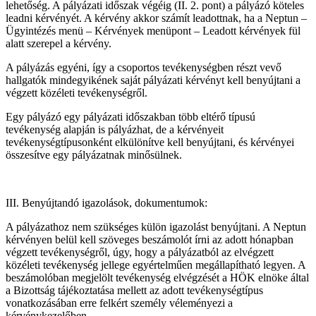
lehetőség. A pályázati időszak végéig (II. 2. pont) a pályázó köteles
leadni kérvényét. A kérvény akkor számít leadottnak, ha a Neptun –
Ügyintézés menü – Kérvények menüpont – Leadott kérvények fül
alatt szerepel a kérvény.
A pályázás egyéni, így a csoportos tevékenységben részt vevő
hallgatók mindegyikének saját pályázati kérvényt kell benyújtani a
végzett közéleti tevékenységről.
Egy pályázó egy pályázati időszakban több eltérő típusú
tevékenység alapján is pályázhat, de a kérvényeit
tevékenységtípusonként elkülönítve kell benyújtani, és kérvényei
összesítve egy pályázatnak minősülnek.
III. Benyújtandó igazolások, dokumentumok:
A pályázathoz nem szükséges külön igazolást benyújtani. A Neptun
kérvényen belül kell szöveges beszámolót írni az adott hónapban
végzett tevékenységről, úgy, hogy a pályázatból az elvégzett
közéleti tevékenység jellege egyértelműen megállapítható legyen. A
beszámolóban megjelölt tevékenység elvégzését a HÖK elnöke által
a Bizottság tájékoztatása mellett az adott tevékenységtípus
vonatkozásában erre felkért személy véleményezi a
kérvénykezelőben.