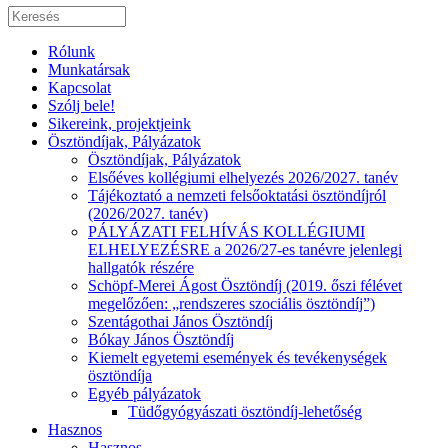
Rólunk
Munkatársak
Kapcsolat
Szólj bele!
Sikereink, projektjeink
Ösztöndíjak, Pályázatok
Ösztöndíjak, Pályázatok
Elsőéves kollégiumi elhelyezés 2026/2027. tanév
Tájékoztató a nemzeti felsőoktatási ösztöndíjról
(2026/2027. tanév)
PÁLYÁZATI FELHÍVÁS KOLLÉGIUMI
ELHELYEZÉSRE a 2026/27-es tanévre jelenlegi
hallgatók részére
Schöpf-Merei Ágost Ösztöndíj (2019. őszi félévet
megelőzően: „rendszeres szociális ösztöndíj”)
Szentágothai János Ösztöndíj
Bókay János Ösztöndíj
Kiemelt egyetemi események és tevékenységek
ösztöndíja
Egyéb pályázatok
Tüdőgyógyászati ösztöndíj-lehetőség
Hasznos
Hasznos