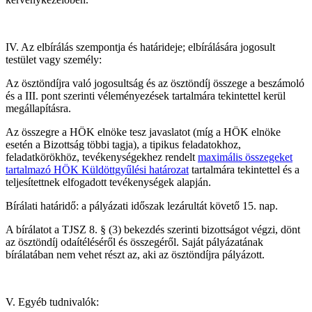
IV. Az elbírálás szempontja és határideje; elbírálására jogosult
testület vagy személy:
Az ösztöndíjra való jogosultság és az ösztöndíj összege a beszámoló
és a III. pont szerinti véleményezések tartalmára tekintettel kerül
megállapításra.
Az összegre a HÖK elnöke tesz javaslatot (míg a HÖK elnöke
esetén a Bizottság többi tagja), a tipikus feladatokhoz,
feladatkörökhöz, tevékenységekhez rendelt
maximális összegeket
tartalmazó HÖK Küldöttgyűlési határozat
tartalmára tekintettel és a
teljesítettnek elfogadott tevékenységek alapján.
Bírálati határidő: a pályázati időszak lezárultát követő 15. nap.
A bírálatot a TJSZ 8. § (3) bekezdés szerinti bizottságot végzi, dönt
az ösztöndíj odaítéléséről és összegéről. Saját pályázatának
bírálatában nem vehet részt az, aki az ösztöndíjra pályázott.
V. Egyéb tudnivalók: