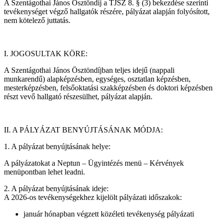
A Szentágothai János Ösztöndíj a TJSZ 8. § (3) bekezdése szerinti
tevékenységet végző hallgatók részére, pályázat alapján folyósított,
nem kötelező juttatás.
I. JOGOSULTAK KÖRE:
A Szentágothai János Ösztöndíjban teljes idejű (nappali
munkarendű) alapképzésben, egységes, osztatlan képzésben,
mesterképzésben, felsőoktatási szakképzésben és doktori képzésben
részt vevő hallgató részesülhet, pályázat alapján.
II. A PÁLYÁZAT BENYÚJTÁSÁNAK MÓDJA:
1. A pályázat benyújtásának helye:
A pályázatokat a Neptun – Ügyintézés menü – Kérvények
menüpontban lehet leadni.
2. A pályázat benyújtásának ideje:
A 2026-os tevékenységekhez kijelölt pályázati időszakok:
január hónapban végzett közéleti tevékenység pályázati