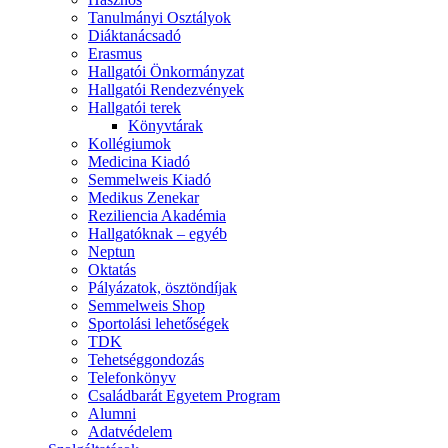
Tanulmányi Osztályok
Diáktanácsadó
Erasmus
Hallgatói Önkormányzat
Hallgatói Rendezvények
Hallgatói terek
Könyvtárak
Kollégiumok
Medicina Kiadó
Semmelweis Kiadó
Medikus Zenekar
Reziliencia Akadémia
Hallgatóknak – egyéb
Neptun
Oktatás
Pályázatok, ösztöndíjak
Semmelweis Shop
Sportolási lehetőségek
TDK
Tehetséggondozás
Telefonkönyv
Családbarát Egyetem Program
Alumni
Adatvédelem