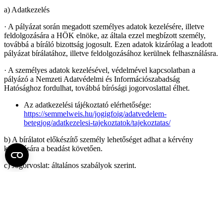
a) Adatkezelés
· A pályázat során megadott személyes adatok kezelésére, illetve
feldolgozására a HÖK elnöke, az általa ezzel megbízott személy,
továbbá a bíráló bizottság jogosult. Ezen adatok kizárólag a leadott
pályázat bírálatához, illetve feldolgozásához kerülnek felhasználásra.
· A személyes adatok kezelésével, védelmével kapcsolatban a
pályázó a Nemzeti Adatvédelmi és Információszabadság
Hatósághoz fordulhat, továbbá bírósági jogorvoslattal élhet.
Az adatkezelési tájékoztató elérhetősége:
https://semmelweis.hu/jogigfoig/adatvedelem-
betegjog/adatkezelesi-tajekoztatok/tajekoztatas/
b) A bírálatot előkészítő személy lehetőséget adhat a kérvény
kijavítására a beadást követően.
c) Jogorvoslat: általános szabályok szerint.
Fel az oldal tetejére
Semmelweis Egyetem
Kutató-Elitegyetem