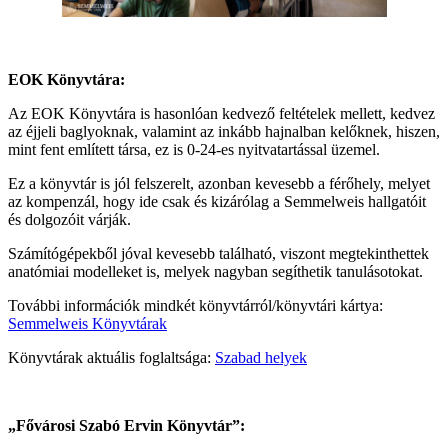
EOK Könyvtára:
Az EOK Könyvtára is hasonlóan kedvező feltételek mellett, kedvez
az éjjeli baglyoknak, valamint az inkább hajnalban kelőknek, hiszen,
mint fent említett társa, ez is 0-24-es nyitvatartással üzemel.
Ez a könyvtár is jól felszerelt, azonban kevesebb a férőhely, melyet
az kompenzál, hogy ide csak és kizárólag a Semmelweis hallgatóit
és dolgozóit várják.
Számítógépekből jóval kevesebb található, viszont megtekinthettek
anatómiai modelleket is, melyek nagyban segíthetik tanulásotokat.
További információk mindkét könyvtárról/könyvtári kártya:
Semmelweis Könyvtárak
Könyvtárak aktuális foglaltsága:
Szabad helyek
„Fővárosi Szabó Ervin Könyvtár”: