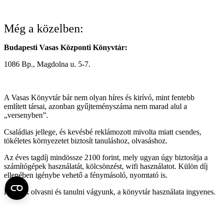
Még a közelben:
Budapesti Vasas Központi Könyvtár:
1086 Bp., Magdolna u. 5-7.
A Vasas Könyvtár bár nem olyan híres és kirívó, mint fentebb
említett társai, azonban gyűjteményszáma nem marad alul a
„versenyben”.
Családias jellege, és kevésbé reklámozott mivolta miatt csendes,
tökéletes környezetet biztosít tanuláshoz, olvasáshoz.
Az éves tagdíj mindössze 2100 forint, mely ugyan úgy biztosítja a
számítógépek használatát, kölcsönzést, wifi használatot. Külön díj
ellenében igénybe vehető a fénymásoló, nyomtató is.
Ha csak olvasni és tanulni vágyunk, a könyvtár használata ingyenes.
Weboldal:
Vasas Központi Könyvtár