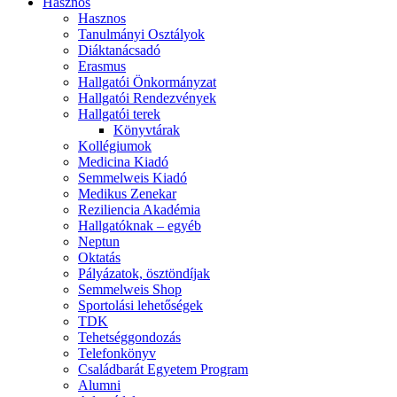
Hasznos
Hasznos
Tanulmányi Osztályok
Diáktanácsadó
Erasmus
Hallgatói Önkormányzat
Hallgatói Rendezvények
Hallgatói terek
Könyvtárak
Kollégiumok
Medicina Kiadó
Semmelweis Kiadó
Medikus Zenekar
Reziliencia Akadémia
Hallgatóknak – egyéb
Neptun
Oktatás
Pályázatok, ösztöndíjak
Semmelweis Shop
Sportolási lehetőségek
TDK
Tehetséggondozás
Telefonkönyv
Családbarát Egyetem Program
Alumni