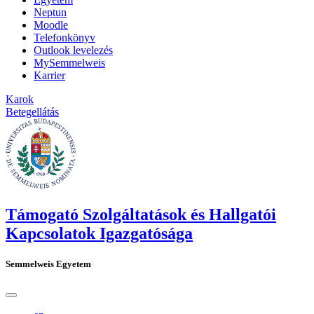
Neptun
Moodle
Telefonkönyv
Outlook levelezés
MySemmelweis
Karrier
Karok
Betegellátás
Támogató Szolgáltatások és Hallgatói
Kapcsolatok Igazgatósága
Semmelweis Egyetem