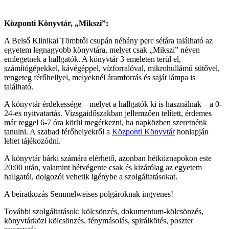
Központi Könyvtár, „Mikszi”:
A Belső Klinikai Tömbtől csupán néhány perc sétára található az
egyetem legnagyobb könyvtára, melyet csak „Mikszi” néven
emlegetnek a hallgatók. A könyvtár 3 emeleten terül el,
számítógépekkel, kávégéppel, vízforralóval, mikrohullámú sütővel,
rengeteg férőhellyel, melyeknél áramforrás és saját lámpa is
található.
A könyvtár érdekessége – melyet a hallgatók ki is használnak – a 0-
24-es nyitvatartás. Vizsgaidőszakban jellemzően telített, érdemes
már reggel 6-7 óra körül megérkezni, ha napközben szeretnénk
tanulni. A szabad férőhelyekről a
Központi Könyvtár
honlapján
lehet tájékozódni.
A könyvtár bárki számára elérhető, azonban hétköznapokon este
20:00 után, valamint hétvégente csak és kizárólag az egyetem
hallgatói, dolgozói vehetik igénybe a szolgáltatásokat.
A beiratkozás Semmelweises polgároknak ingyenes!
További szolgáltatások: kölcsönzés, dokumentum-kölcsönzés,
könyvtárközi kölcsönzés, fénymásolás, spirálkötés, poszter