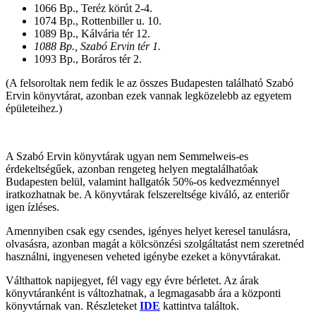
1066 Bp., Teréz körút 2-4.
1074 Bp., Rottenbiller u. 10.
1089 Bp., Kálvária tér 12.
1088 Bp., Szabó Ervin tér 1.
1093 Bp., Boráros tér 2.
(A felsoroltak nem fedik le az összes Budapesten található Szabó
Ervin könyvtárat, azonban ezek vannak legközelebb az egyetem
épületeihez.)
A Szabó Ervin könyvtárak ugyan nem Semmelweis-es
érdekeltségűek, azonban rengeteg helyen megtalálhatóak
Budapesten belül, valamint hallgatók 50%-os kedvezménnyel
iratkozhatnak be. A könyvtárak felszereltsége kiváló, az enteriőr
igen ízléses.
Amennyiben csak egy csendes, igényes helyet keresel tanulásra,
olvasásra, azonban magát a kölcsönzési szolgáltatást nem szeretnéd
használni, ingyenesen veheted igénybe ezeket a könyvtárakat.
Válthattok napijegyet, fél vagy egy évre bérletet. Az árak
könyvtáranként is változhatnak, a legmagasabb ára a központi
könyvtárnak van. Részleteket
IDE
kattintva találtok.