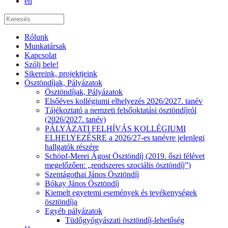
en
Rólunk
Munkatársak
Kapcsolat
Szólj bele!
Sikereink, projektjeink
Ösztöndíjak, Pályázatok
Ösztöndíjak, Pályázatok
Elsőéves kollégiumi elhelyezés 2026/2027. tanév
Tájékoztató a nemzeti felsőoktatási ösztöndíjról
(2026/2027. tanév)
PÁLYÁZATI FELHÍVÁS KOLLÉGIUMI
ELHELYEZÉSRE a 2026/27-es tanévre jelenlegi
hallgatók részére
Schöpf-Merei Ágost Ösztöndíj (2019. őszi félévet
megelőzően: „rendszeres szociális ösztöndíj”)
Szentágothai János Ösztöndíj
Bókay János Ösztöndíj
Kiemelt egyetemi események és tevékenységek
ösztöndíja
Egyéb pályázatok
Tüdőgyógyászati ösztöndíj-lehetőség