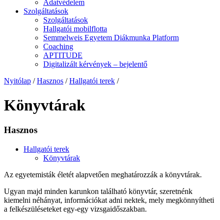
Adatvédelem
Szolgáltatások
Szolgáltatások
Hallgatói mobilflotta
Semmelweis Egyetem Diákmunka Platform
Coaching
APTITUDE
Digitalizált kérvények – bejelentő
Nyitólap
/
Hasznos
/
Hallgatói terek
/
Könyvtárak
Hasznos
Hallgatói terek
Könyvtárak
Az egyetemisták életét alapvetően meghatározzák a könyvtárak.
Ugyan majd minden karunkon található könyvtár, szeretnénk
kiemelni néhányat, információkat adni nektek, mely megkönnyítheti
a felkészüléseteket egy-egy vizsgaidőszakban.