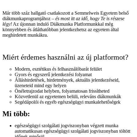
Már több száz hallgató csatlakozott a Semmelweis Egyetem belső
diákmunkaprogramjához –
és most itt az idő, hogy Te is részese
légy!
Az újonnan induló Diákmunka Platformunkkal még
könnyebben és átláthatóbban jelentkezhetsz az egyetem által
meghirdetett munkákra.
Miért érdemes használni az új platformot?
Modern, esztétikus és felhasználóbarát felület
Gyors és egyszerű jelentkezési folyamat
Álláshirdetések, hirdetmények, aktuális jelentkezéseid,
üzeneteid mind egy helyen
Önéletrajzodat helyben, folyamatosan frissítheted
Közvetlenül az egyetemen belüli, releváns diákmunkák
Segédápolói és egyéb egészségügyi munkalehetőségek
Mi több:
egészségügyi szolgálati jogviszonyban végzett munka
automatikusan egészségügyi szolgálati jogviszonyban töltött
időnek minősül