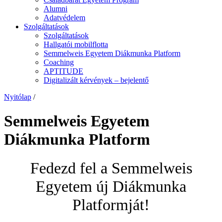
Alumni
Adatvédelem
Szolgáltatások
Szolgáltatások
Hallgatói mobilflotta
Semmelweis Egyetem Diákmunka Platform
Coaching
APTITUDE
Digitalizált kérvények – bejelentő
Nyitólap
/
Semmelweis Egyetem
Diákmunka Platform
Fedezd fel a Semmelweis
Egyetem új Diákmunka
Platformját!