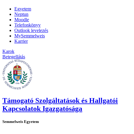
Egyetem
Neptun
Moodle
Telefonkönyv
Outlook levelezés
MySemmelweis
Karrier
Karok
Betegellátás
Támogató Szolgáltatások és Hallgatói
Kapcsolatok Igazgatósága
Semmelweis Egyetem