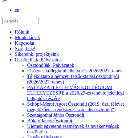
en
Rólunk
Munkatársak
Kapcsolat
Szólj bele!
Sikereink, projektjeink
Ösztöndíjak, Pályázatok
Ösztöndíjak, Pályázatok
Elsőéves kollégiumi elhelyezés 2026/2027. tanév
Tájékoztató a nemzeti felsőoktatási ösztöndíjról
(2026/2027. tanév)
PÁLYÁZATI FELHÍVÁS KOLLÉGIUMI
ELHELYEZÉSRE a 2026/27-es tanévre jelenlegi
hallgatók részére
Schöpf-Merei Ágost Ösztöndíj (2019. őszi félévet
megelőzően: „rendszeres szociális ösztöndíj”)
Szentágothai János Ösztöndíj
Bókay János Ösztöndíj
Kiemelt egyetemi események és tevékenységek
ösztöndíja
Egyéb pályázatok