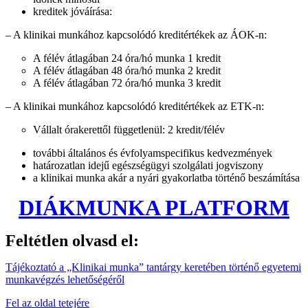
kreditek jóváírása:
– A klinikai munkához kapcsolódó kreditértékek az ÁOK-n:
A félév átlagában 24 óra/hó munka 1 kredit
A félév átlagában 48 óra/hó munka 2 kredit
A félév átlagában 72 óra/hó munka 3 kredit
– A klinikai munkához kapcsolódó kreditértékek az ETK-n:
Vállalt órakerettől függetlenül: 2 kredit/félév
további általános és évfolyamspecifikus kedvezmények
határozatlan idejű egészségügyi szolgálati jogviszony
a klinikai munka akár a nyári gyakorlatba történő beszámítása
DIÁKMUNKA PLATFORM
Feltétlen olvasd el:
Tájékoztató a „Klinikai munka” tantárgy keretében történő egyetemi
munkavégzés lehetőségéről
Fel az oldal tetejére