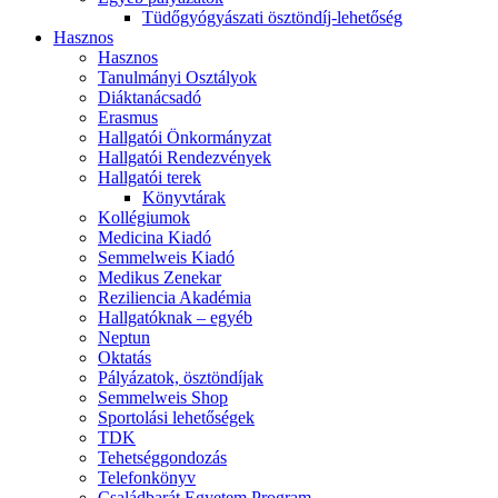
Tüdőgyógyászati ösztöndíj-lehetőség
Hasznos
Hasznos
Tanulmányi Osztályok
Diáktanácsadó
Erasmus
Hallgatói Önkormányzat
Hallgatói Rendezvények
Hallgatói terek
Könyvtárak
Kollégiumok
Medicina Kiadó
Semmelweis Kiadó
Medikus Zenekar
Reziliencia Akadémia
Hallgatóknak – egyéb
Neptun
Oktatás
Pályázatok, ösztöndíjak
Semmelweis Shop
Sportolási lehetőségek
TDK
Tehetséggondozás
Telefonkönyv
Családbarát Egyetem Program