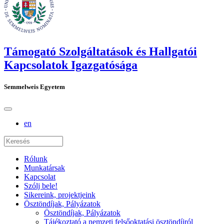
Támogató Szolgáltatások és Hallgatói
Kapcsolatok Igazgatósága
Semmelweis Egyetem
en
Rólunk
Munkatársak
Kapcsolat
Szólj bele!
Sikereink, projektjeink
Ösztöndíjak, Pályázatok
Ösztöndíjak, Pályázatok
Tájékoztató a nemzeti felsőoktatási ösztöndíjról