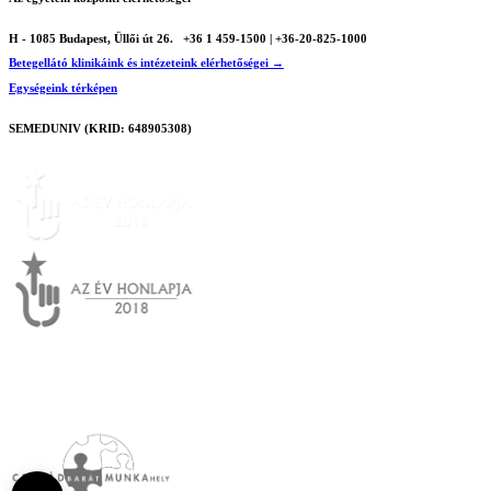
H - 1085 Budapest, Üllői út 26.
+36 1 459-1500 | +36-20-825-1000
Betegellátó klinikáink és intézeteink elérhetőségei →
Egységeink térképen
SEMEDUNIV (KRID: 648905308)