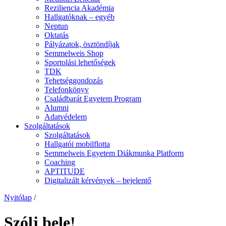
Reziliencia Akadémia
Hallgatóknak – egyéb
Neptun
Oktatás
Pályázatok, ösztöndíjak
Semmelweis Shop
Sportolási lehetőségek
TDK
Tehetséggondozás
Telefonkönyv
Családbarát Egyetem Program
Alumni
Adatvédelem
Szolgáltatások
Szolgáltatások
Hallgatói mobilflotta
Semmelweis Egyetem Diákmunka Platform
Coaching
APTITUDE
Digitalizált kérvények – bejelentő
Nyitólap
/
Szólj bele!