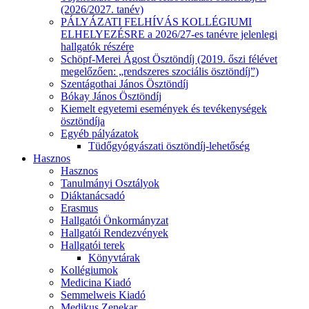
(2026/2027. tanév)
PÁLYÁZATI FELHÍVÁS KOLLÉGIUMI
ELHELYEZÉSRE a 2026/27-es tanévre jelenlegi
hallgatók részére
Schöpf-Merei Ágost Ösztöndíj (2019. őszi félévet
megelőzően: „rendszeres szociális ösztöndíj”)
Szentágothai János Ösztöndíj
Bókay János Ösztöndíj
Kiemelt egyetemi események és tevékenységek
ösztöndíja
Egyéb pályázatok
Tüdőgyógyászati ösztöndíj-lehetőség
Hasznos
Hasznos
Tanulmányi Osztályok
Diáktanácsadó
Erasmus
Hallgatói Önkormányzat
Hallgatói Rendezvények
Hallgatói terek
Könyvtárak
Kollégiumok
Medicina Kiadó
Semmelweis Kiadó
Medikus Zenekar