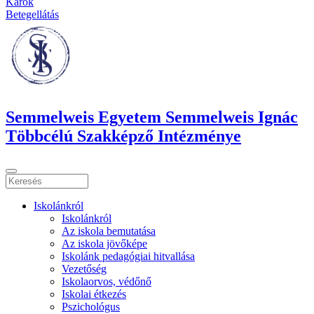
Karok
Betegellátás
Semmelweis Egyetem Semmelweis Ignác
Többcélú Szakképző Intézménye
Iskolánkról
Iskolánkról
Az iskola bemutatása
Az iskola jövőképe
Iskolánk pedagógiai hitvallása
Vezetőség
Iskolaorvos, védőnő
Iskolai étkezés
Pszichológus