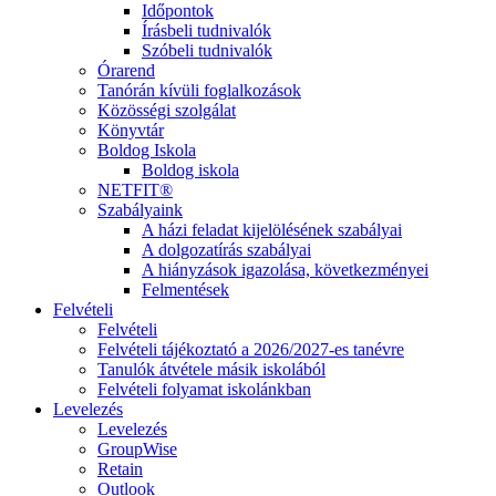
Időpontok
Írásbeli tudnivalók
Szóbeli tudnivalók
Órarend
Tanórán kívüli foglalkozások
Közösségi szolgálat
Könyvtár
Boldog Iskola
Boldog iskola
NETFIT®
Szabályaink
A házi feladat kijelölésének szabályai
A dolgozatírás szabályai
A hiányzások igazolása, következményei
Felmentések
Felvételi
Felvételi
Felvételi tájékoztató a 2026/2027-es tanévre
Tanulók átvétele másik iskolából
Felvételi folyamat iskolánkban
Levelezés
Levelezés
GroupWise
Retain
Outlook