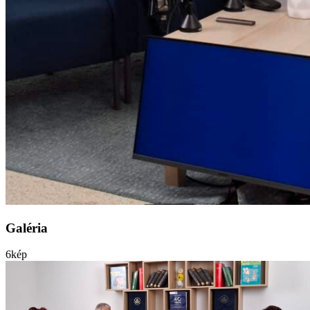
Galéria
6
kép