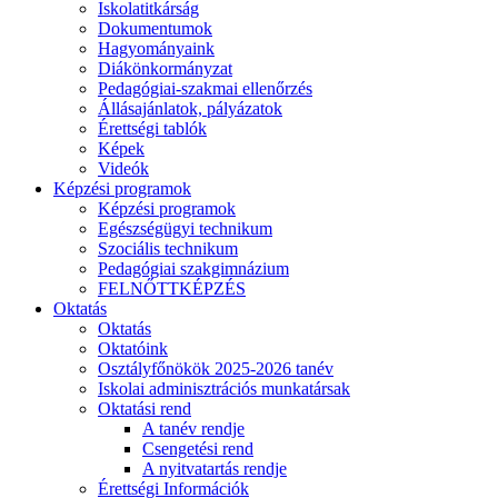
Iskolatitkárság
Dokumentumok
Hagyományaink
Diákönkormányzat
Pedagógiai-szakmai ellenőrzés
Állásajánlatok, pályázatok
Érettségi tablók
Képek
Videók
Képzési programok
Képzési programok
Egészségügyi technikum
Szociális technikum
Pedagógiai szakgimnázium
FELNŐTTKÉPZÉS
Oktatás
Oktatás
Oktatóink
Osztályfőnökök 2025-2026 tanév
Iskolai adminisztrációs munkatársak
Oktatási rend
A tanév rendje
Csengetési rend
A nyitvatartás rendje
Érettségi Információk