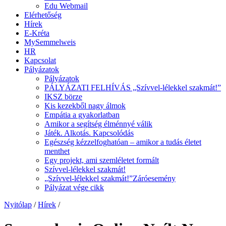
Edu Webmail
Elérhetőség
Hírek
E-Kréta
MySemmelweis
HR
Kapcsolat
Pályázatok
Pályázatok
PÁLYÁZATI FELHÍVÁS „Szívvel-lélekkel szakmát!”
IKSZ börze
Kis kezekből nagy álmok
Empátia a gyakorlatban
Amikor a segítség élménnyé válik
Játék. Alkotás. Kapcsolódás
Egészség kézzelfoghatóan – amikor a tudás életet
menthet
Egy projekt, ami szemléletet formált
Szívvel-lélekkel szakmát!
„Szívvel-lélekkel szakmát!”Záróesemény
Pályázat vége cikk
Nyitólap
/
Hírek
/