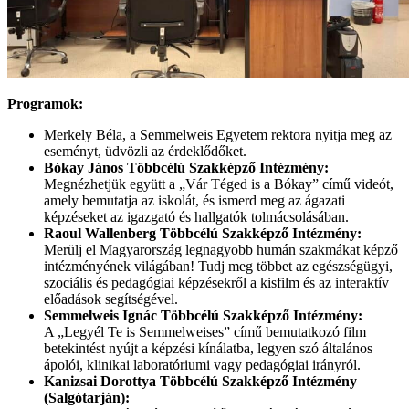
Programok:
Merkely Béla, a Semmelweis Egyetem rektora nyitja meg az
eseményt, üdvözli az érdeklődőket.
Bókay János Többcélú Szakképző Intézmény:
Megnézhetjük együtt a „Vár Téged is a Bókay” című videót,
amely bemutatja az iskolát, és ismerd meg az ágazati
képzéseket az igazgató és hallgatók tolmácsolásában.
Raoul Wallenberg Többcélú Szakképző Intézmény:
Merülj el Magyarország legnagyobb humán szakmákat képző
intézményének világában! Tudj meg többet az egészségügyi,
szociális és pedagógiai képzésekről a kisfilm és az interaktív
előadások segítségével.
Semmelweis Ignác Többcélú Szakképző Intézmény:
A „Legyél Te is Semmelweises” című bemutatkozó film
betekintést nyújt a képzési kínálatba, legyen szó általános
ápolói, klinikai laboratóriumi vagy pedagógiai irányról.
Kanizsai Dorottya Többcélú Szakképző Intézmény
(Salgótarján):