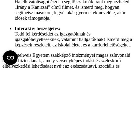
Ha elhivatottságot érzel a segítő szakmák iránt megnézheted
„Irány a Kanizsai” című filmet, és ismerd meg, hogyan
segíthetsz másokon, legyél akár gyermekek nevelője, akár
idősek támogatója.
Interaktív beszélgetés:
Tedd fel kérdéseidet az igazgatóknak és
igazgatóhelyetteseknek, valamint hallgatóknak! Ismerd meg a
képzések részleteit, az iskolai életet és a karrierlehetőségeket.
A Semmelweis Egyetem szakképző intézményei magas színvonalú
oktatást biztosítanak, amely versenyképes tudást és széleskörű
elhelyezkedési lehetőséget nyújt az egészségügyi, szociális és
pedagógiai szakmákban. Fedezd fel, melyik képzés illik hozzád, és
tudd meg, hogyan válhatsz az egészségügyi és szociális szféra
nélkülözhetetlen szakemberévé!
Ha érdekesnek találta, ossza meg!
Facebook
X
LinkedIn