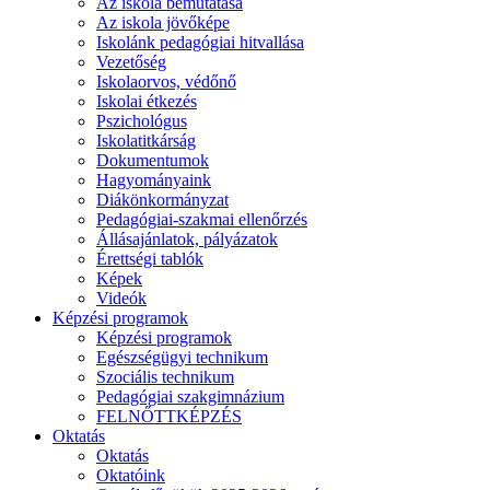
Az iskola bemutatása
Az iskola jövőképe
Iskolánk pedagógiai hitvallása
Vezetőség
Iskolaorvos, védőnő
Iskolai étkezés
Pszichológus
Iskolatitkárság
Dokumentumok
Hagyományaink
Diákönkormányzat
Pedagógiai-szakmai ellenőrzés
Állásajánlatok, pályázatok
Érettségi tablók
Képek
Videók
Képzési programok
Képzési programok
Egészségügyi technikum
Szociális technikum
Pedagógiai szakgimnázium
FELNŐTTKÉPZÉS
Oktatás
Oktatás
Oktatóink