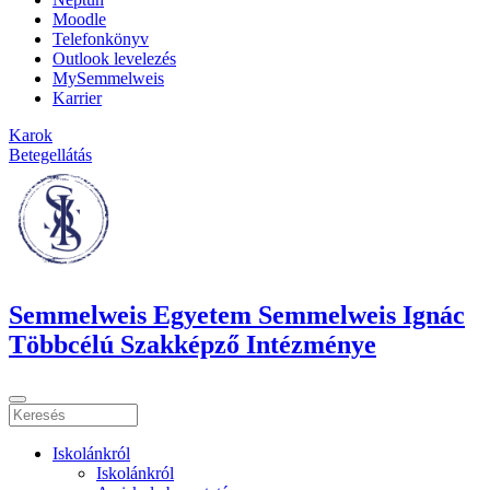
Moodle
Telefonkönyv
Outlook levelezés
MySemmelweis
Karrier
Karok
Betegellátás
Semmelweis Egyetem Semmelweis Ignác
Többcélú Szakképző Intézménye
Iskolánkról
Iskolánkról