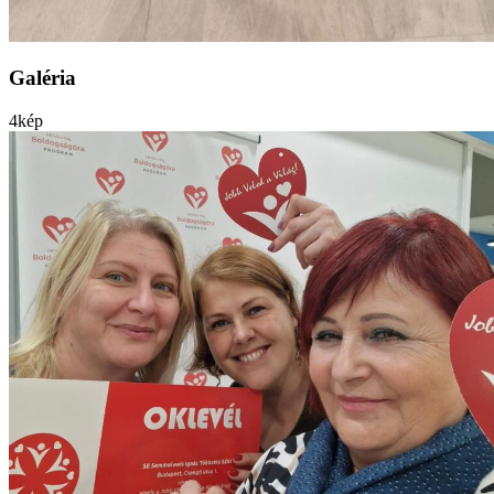
Galéria
4
kép