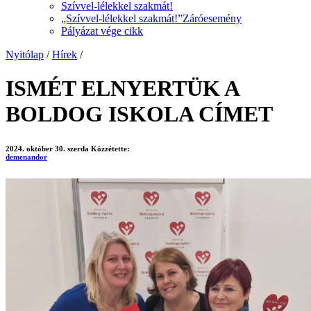
Szívvel-lélekkel szakmát!
„Szívvel-lélekkel szakmát!”Záróesemény
Pályázat vége cikk
Nyitólap
/
Hírek
/
ISMÉT ELNYERTÜK A
BOLDOG ISKOLA CÍMET
2024. október 30. szerda
Közzétette:
demenandor