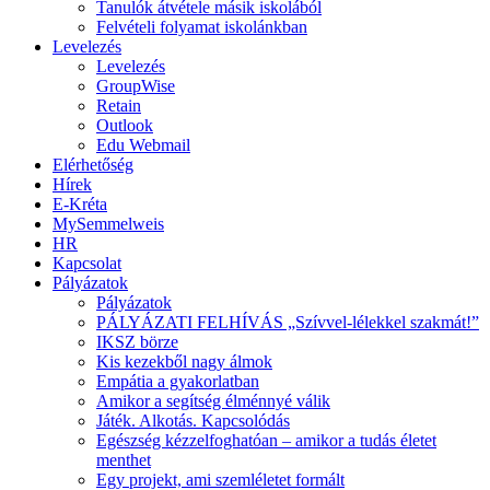
Tanulók átvétele másik iskolából
Felvételi folyamat iskolánkban
Levelezés
Levelezés
GroupWise
Retain
Outlook
Edu Webmail
Elérhetőség
Hírek
E-Kréta
MySemmelweis
HR
Kapcsolat
Pályázatok
Pályázatok
PÁLYÁZATI FELHÍVÁS „Szívvel-lélekkel szakmát!”
IKSZ börze
Kis kezekből nagy álmok
Empátia a gyakorlatban
Amikor a segítség élménnyé válik
Játék. Alkotás. Kapcsolódás
Egészség kézzelfoghatóan – amikor a tudás életet
menthet
Egy projekt, ami szemléletet formált