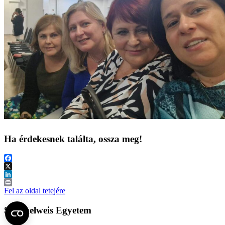
Ha érdekesnek találta, ossza meg!
Facebook
X
LinkedIn
Print
Fel az oldal tetejére
Semmelweis Egyetem