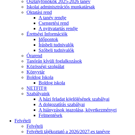
Osztályfőnökök 2025-2026 tanév
Iskolai adminisztrációs munkatársak
Oktatási rend
A tanév rendje
Csengetési rend
A nyitvatartás rendje
Érettségi Információk
Időpontok
Írásbeli tudnivalók
Szóbeli tudnivalók
Órarend
Tanórán kívüli foglalkozások
Közösségi szolgálat
Könyvtár
Boldog Iskola
Boldog iskola
NETFIT®
Szabályaink
A házi feladat kijelölésének szabályai
A dolgozatírás szabályai
A hiányzások igazolása, következményei
Felmentések
Felvételi
Felvételi
Felvételi tájékoztató a 2026/2027-es tanévre