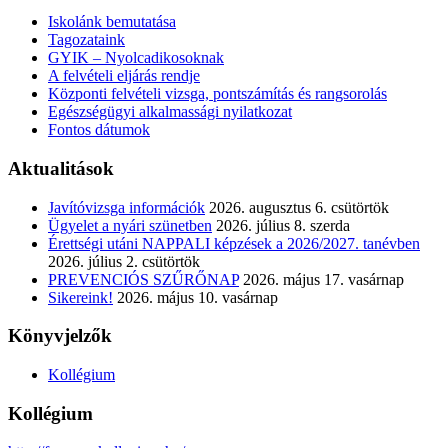
Iskolánk bemutatása
Tagozataink
GYIK – Nyolcadikosoknak
A felvételi eljárás rendje
Központi felvételi vizsga, pontszámítás és rangsorolás
Egészségügyi alkalmassági nyilatkozat
Fontos dátumok
Aktualitások
Javítóvizsga információk
2026. augusztus 6. csütörtök
Ügyelet a nyári szünetben
2026. július 8. szerda
Érettségi utáni NAPPALI képzések a 2026/2027. tanévben
2026. július 2. csütörtök
PREVENCIÓS SZŰRŐNAP
2026. május 17. vasárnap
Sikereink!
2026. május 10. vasárnap
Könyvjelzők
Kollégium
Kollégium