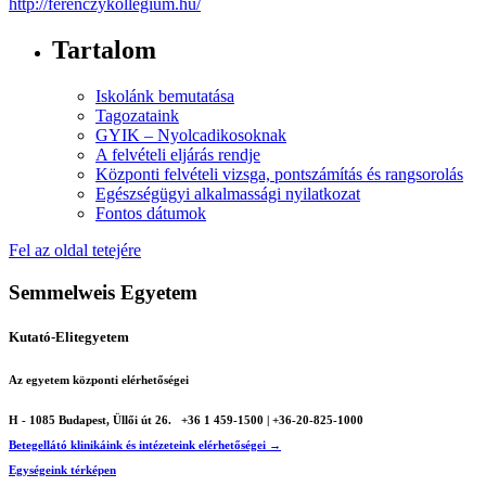
http://ferenczykollegium.hu/
Tartalom
Iskolánk bemutatása
Tagozataink
GYIK – Nyolcadikosoknak
A felvételi eljárás rendje
Központi felvételi vizsga, pontszámítás és rangsorolás
Egészségügyi alkalmassági nyilatkozat
Fontos dátumok
Fel az oldal tetejére
Semmelweis Egyetem
Kutató-Elitegyetem
Az egyetem központi elérhetőségei
H - 1085 Budapest, Üllői út 26.
+36 1 459-1500 | +36-20-825-1000
Betegellátó klinikáink és intézeteink elérhetőségei →
Egységeink térképen