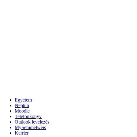
Egyetem
Neptun
Moodle
Telefonkönyv
Outlook levelezés
MySemmelweis
Karrier