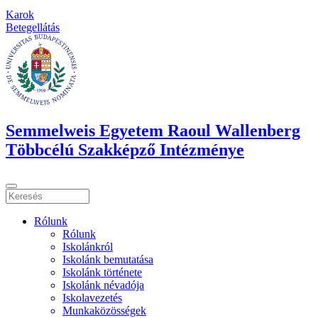
Karok
Betegellátás
Semmelweis Egyetem Raoul Wallenberg
Többcélú Szakképző Intézménye
Rólunk
Rólunk
Iskolánkról
Iskolánk bemutatása
Iskolánk története
Iskolánk névadója
Iskolavezetés
Munkaközösségek