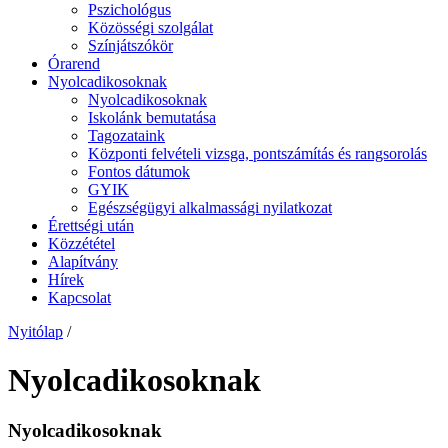
Pszichológus
Közösségi szolgálat
Színjátszókör
Órarend
Nyolcadikosoknak
Nyolcadikosoknak
Iskolánk bemutatása
Tagozataink
Központi felvételi vizsga, pontszámítás és rangsorolás
Fontos dátumok
GYIK
Egészségügyi alkalmassági nyilatkozat
Érettségi után
Közzététel
Alapítvány
Hírek
Kapcsolat
Nyitólap
/
Nyolcadikosoknak
Nyolcadikosoknak