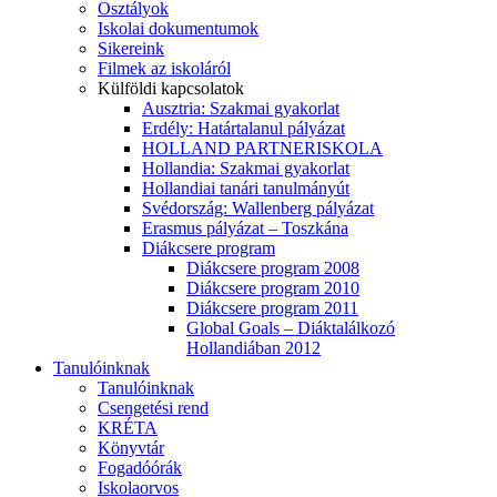
Osztályok
Iskolai dokumentumok
Sikereink
Filmek az iskoláról
Külföldi kapcsolatok
Ausztria: Szakmai gyakorlat
Erdély: Határtalanul pályázat
HOLLAND PARTNERISKOLA
Hollandia: Szakmai gyakorlat
Hollandiai tanári tanulmányút
Svédország: Wallenberg pályázat
Erasmus pályázat – Toszkána
Diákcsere program
Diákcsere program 2008
Diákcsere program 2010
Diákcsere program 2011
Global Goals – Diáktalálkozó
Hollandiában 2012
Tanulóinknak
Tanulóinknak
Csengetési rend
KRÉTA
Könyvtár
Fogadóórák
Iskolaorvos