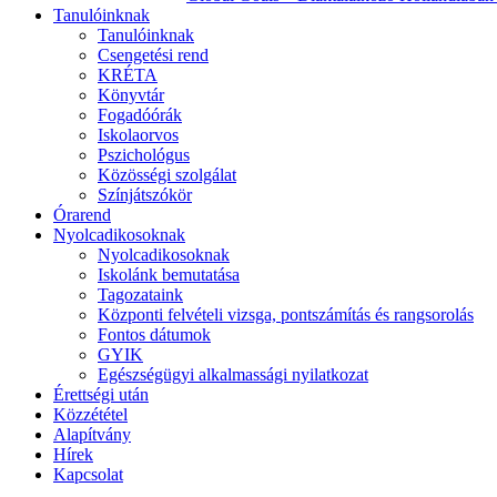
Tanulóinknak
Tanulóinknak
Csengetési rend
KRÉTA
Könyvtár
Fogadóórák
Iskolaorvos
Pszichológus
Közösségi szolgálat
Színjátszókör
Órarend
Nyolcadikosoknak
Nyolcadikosoknak
Iskolánk bemutatása
Tagozataink
Központi felvételi vizsga, pontszámítás és rangsorolás
Fontos dátumok
GYIK
Egészségügyi alkalmassági nyilatkozat
Érettségi után
Közzététel
Alapítvány
Hírek
Kapcsolat