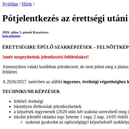
Nyitólap
/
Hírek
/
Pótjelentkezés az érettségi ut
2026. július 3. péntek
Közzétette:
kancsalagnes
ÉRETTSÉGIRE ÉPÜLŐ SZAKKÉPZÉSEK – FELNŐTTKÉP
I
s
mét megnyitottuk jelentkezési felületünket!
Amennyiben valaki korábban jelentkezett, de nem jelent meg a június 2
felületet.
A 2026/2027. tanévben az alábbi
ingyenes
,
érettségi végzettséghez 
TECHNIKUMI KÉPZÉSEK
feltétel: érettségi
bármilyen életkorúak jelentkezhetnek
a képzések ingyenesek (2020 után két szakma szerezhető meg 
iskolai jelenléti oktatási nap: hetente 1 vagy 2 nap, 14:05 órától
szakmai gyakorlat az egészségügyi képzéseknél szakkép