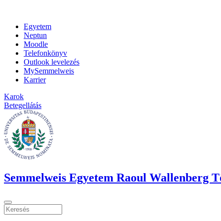
Egyetem
Neptun
Moodle
Telefonkönyv
Outlook levelezés
MySemmelweis
Karrier
Karok
Betegellátás
Semmelweis Egyetem Raoul Wallenberg T