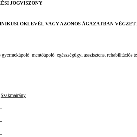
ZÉSI JOGVISZONY
HNIKUSI OKLEVÉL VAGY AZONOS ÁGAZATBAN VÉGZE
 gyermekápoló, mentőápoló, egészségügyi asszisztens, rehabilitációs te
Szakmairány
–
–
–