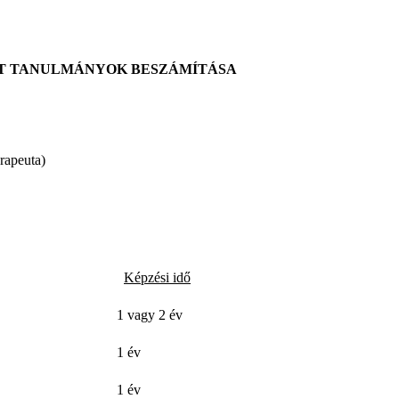
TT TANULMÁNYOK BESZÁMÍTÁSA
rapeuta)
Képzési idő
1 vagy 2 év
1 év
1 év