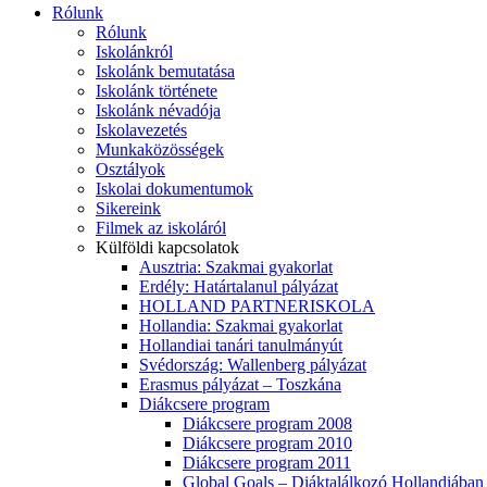
Rólunk
Rólunk
Iskolánkról
Iskolánk bemutatása
Iskolánk története
Iskolánk névadója
Iskolavezetés
Munkaközösségek
Osztályok
Iskolai dokumentumok
Sikereink
Filmek az iskoláról
Külföldi kapcsolatok
Ausztria: Szakmai gyakorlat
Erdély: Határtalanul pályázat
HOLLAND PARTNERISKOLA
Hollandia: Szakmai gyakorlat
Hollandiai tanári tanulmányút
Svédország: Wallenberg pályázat
Erasmus pályázat – Toszkána
Diákcsere program
Diákcsere program 2008
Diákcsere program 2010
Diákcsere program 2011
Global Goals – Diáktalálkozó Hollandiában