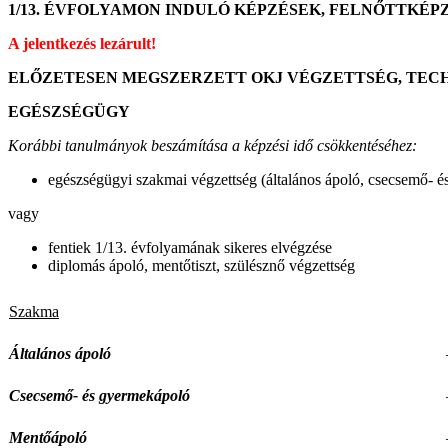
1/13. ÉVFOLYAMON INDULÓ KÉPZÉSEK, FELNŐTTKÉP
A jelentkezés lezárult!
ELŐZETESEN MEGSZERZETT OKJ VÉGZETTSÉG, TEC
EGÉSZSÉGÜGY
Korábbi tanulmányok beszámítása a képzési idő csökkentéséhez:
egészségügyi szakmai végzettség (általános ápoló, csecsemő- és
vagy
fentiek 1/13. évfolyamának sikeres elvégzése
diplomás ápoló, mentőtiszt, szülésznő végzettség
Szakma
Általános ápoló
Csecsemő- és gyermekápoló
Mentőápoló