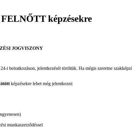
áni FELNŐTT képzésekre
ZÉSI JOGVISZONY
4-i beiratkozáson, jelentkezését töröltük. Ha mégis szeretne szakképző 
kötött
képzésekre lehet még jelentkezni:
ingyenesen)
zési munkaszerződéssel