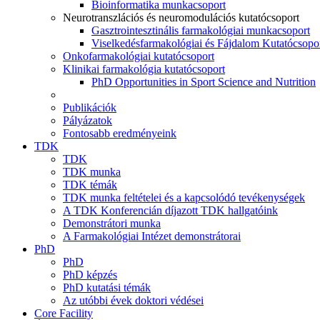
Bioinformatika munkacsoport
Neurotranszlációs és neuromodulációs kutatócsoport
Gasztrointesztinális farmakológiai munkacsoport
Viselkedésfarmakológiai és Fájdalom Kutatócsopo
Onkofarmakológiai kutatócsoport
Klinikai farmakológia kutatócsoport
PhD Opportunities in Sport Science and Nutrition
Publikációk
Pályázatok
Fontosabb eredményeink
TDK
TDK
TDK munka
TDK témák
TDK munka feltételei és a kapcsolódó tevékenységek
A TDK Konferencián díjazott TDK hallgatóink
Demonstrátori munka
A Farmakológiai Intézet demonstrátorai
PhD
PhD
PhD képzés
PhD kutatási témák
Az utóbbi évek doktori védései
Core Facility