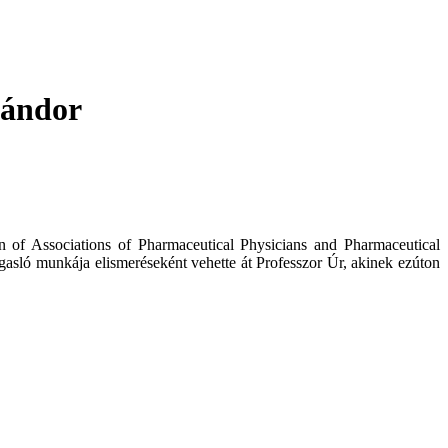
Sándor
on of Associations of Pharmaceutical Physicians and Pharmaceutical
gasló munkája elismeréseként vehette át Professzor Úr, akinek ezúton