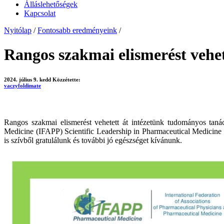
Álláslehetőségek
Kapcsolat
Nyitólap
/
Fontosabb eredményeink
/
Rangos szakmai elismerést vehet
2024. július 9. kedd
Közzétette:
vaczyfoldimate
Rangos szakmai elismerést vehetett át intézetünk tudományos tanác
Medicine (IFAPP) Scientific Leadership in Pharmaceutical Medicine e
is szívből gratulálunk és további jó egészséget kívánunk.