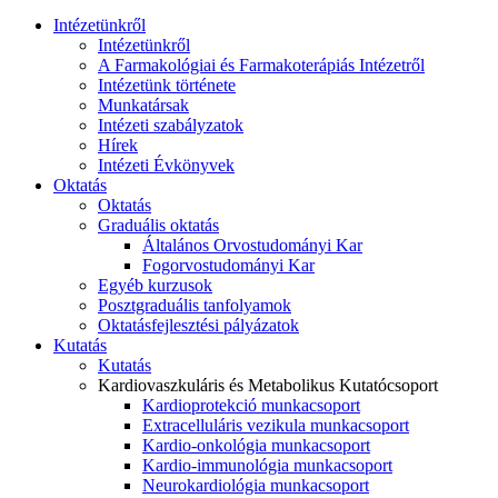
Intézetünkről
Intézetünkről
A Farmakológiai és Farmakoterápiás Intézetről
Intézetünk története
Munkatársak
Intézeti szabályzatok
Hírek
Intézeti Évkönyvek
Oktatás
Oktatás
Graduális oktatás
Általános Orvostudományi Kar
Fogorvostudományi Kar
Egyéb kurzusok
Posztgraduális tanfolyamok
Oktatásfejlesztési pályázatok
Kutatás
Kutatás
Kardiovaszkuláris és Metabolikus Kutatócsoport
Kardioprotekció munkacsoport
Extracelluláris vezikula munkacsoport
Kardio-onkológia munkacsoport
Kardio-immunológia munkacsoport
Neurokardiológia munkacsoport