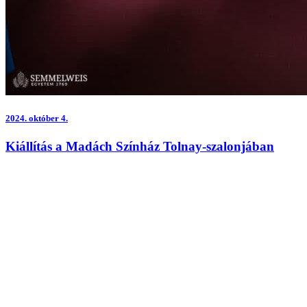
2024.
október 4.
Kiállítás a Madách Színház Tolnay-szalonjában