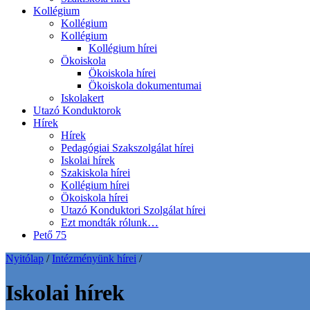
Kollégium
Kollégium
Kollégium
Kollégium hírei
Ökoiskola
Ökoiskola hírei
Ökoiskola dokumentumai
Iskolakert
Utazó Konduktorok
Hírek
Hírek
Pedagógiai Szakszolgálat hírei
Iskolai hírek
Szakiskola hírei
Kollégium hírei
Ökoiskola hírei
Utazó Konduktori Szolgálat hírei
Ezt mondták rólunk…
Pető 75
Nyitólap
/
Intézményünk hírei
/
Iskolai hírek