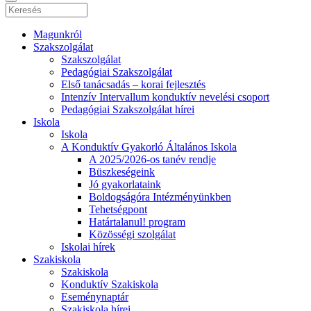
Magunkról
Szakszolgálat
Szakszolgálat
Pedagógiai Szakszolgálat
Első tanácsadás – korai fejlesztés
Intenzív Intervallum konduktív nevelési csoport
Pedagógiai Szakszolgálat hírei
Iskola
Iskola
A Konduktív Gyakorló Általános Iskola
A 2025/2026-os tanév rendje
Büszkeségeink
Jó gyakorlataink
Boldogságóra Intézményünkben
Tehetségpont
Határtalanul! program
Közösségi szolgálat
Iskolai hírek
Szakiskola
Szakiskola
Konduktív Szakiskola
Eseménynaptár
Szakiskola hírei