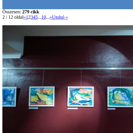
Összesen:
279 cikk
2 / 12 oldal
«
1
2
3
4
5
...
10
...
»
Utolsó »