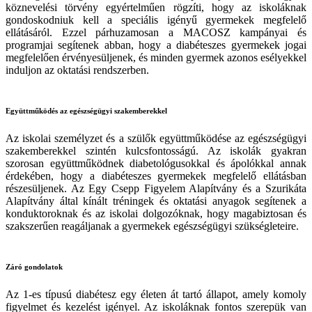
köznevelési törvény egyértelműen rögzíti, hogy az iskoláknak
gondoskodniuk kell a speciális igényű gyermekek megfelelő
ellátásáról. Ezzel párhuzamosan a MACOSZ kampányai és
programjai segítenek abban, hogy a diabéteszes gyermekek jogai
megfelelően érvényesüljenek, és minden gyermek azonos esélyekkel
induljon az oktatási rendszerben.
Együttműködés az egészségügyi szakemberekkel
Az iskolai személyzet és a szülők együttműködése az egészségügyi
szakemberekkel szintén kulcsfontosságú. Az iskolák gyakran
szorosan együttműködnek diabetológusokkal és ápolókkal annak
érdekében, hogy a diabéteszes gyermekek megfelelő ellátásban
részesüljenek. Az Egy Csepp Figyelem Alapítvány és a Szurikáta
Alapítvány által kínált tréningek és oktatási anyagok segítenek a
konduktoroknak és az iskolai dolgozóknak, hogy magabiztosan és
szakszerűen reagáljanak a gyermekek egészségügyi szükségleteire.
Záró gondolatok
Az 1-es típusú diabétesz egy életen át tartó állapot, amely komoly
figyelmet és kezelést igényel. Az iskoláknak fontos szerepük van