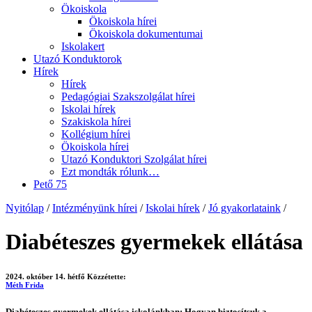
Ökoiskola
Ökoiskola hírei
Ökoiskola dokumentumai
Iskolakert
Utazó Konduktorok
Hírek
Hírek
Pedagógiai Szakszolgálat hírei
Iskolai hírek
Szakiskola hírei
Kollégium hírei
Ökoiskola hírei
Utazó Konduktori Szolgálat hírei
Ezt mondták rólunk…
Pető 75
Nyitólap
/
Intézményünk hírei
/
Iskolai hírek
/
Jó gyakorlataink
/
Diabéteszes gyermekek ellátása
2024. október 14. hétfő
Közzétette:
Méth Frida
Diabéteszes gyermekek ellátása iskolánkban: Hogyan biztosítsuk a