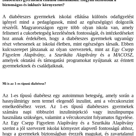
biztonságos és inkluzív környezetet?
A diabéteszes gyermekek iskolai ellátása különös odafigyelést
igényel mind a pedagógusok, mind az egészségügyi dolgozók
részéről. Magyarországon egyre több olyan iskola van, amely
felismeri a cukorbetegség kezelésének fontosságát, és intézkedéseket
hoz annak érdekében, hogy a diabéteszes gyermekek ugyanúgy
részt vehessenek az iskolai életben, mint egészséges társaik. Ebben
kulcsszerepet játszanak az olyan szervezetek, mint az
Egy Csepp
Figyelem Alapítvány
, a
Szurikáta Alapítvány
és a
MACOSZ
,
amelyek oktatási és támogatási programokat nyújtanak az érintett
gyermekeknek és családjaiknak.
Mi is az 1-es típusú diabétesz?
Az 1-es típusú diabétesz egy autoimmun betegség, amely során a
hasnyálmirigy nem termel elegendő inzulint, ami a vércukorszint
emelkedéséhez vezet. Az 1-es típusú diabéteszes gyermekek
számára napi többszöri inzulininjekció vagy inzulinpumpa
használata szükséges, valamint a vércukorszint folyamatos figyelése.
Az Egy Csepp Figyelem Alapítvány és a Szurikáta Alapítvány
szerint a jól szervezett iskolai környezet alapvető fontosságú ahhoz,
hogy a gyermekek biztonságban érezzék magukat, és zavartalanul