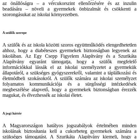
az önállóságra – a vércukorszint ellenőrzésére és az inzulin
beadására – növeli a gyermekek önbizalmát és csökkenti a
szorongásukat az iskolai környezetben.
A szülők szerepe
A szülők és az iskola közötti szoros együttműködés elengedhetetlen
ahhoz, hogy a diabéteszes gyermekek biztonságban legyenek az
iskolában. Az Egy Csepp Figyelem Alapítvány és a Szurikáta
Alapítvány egyaránt támogatja, hogy a szülők megfelelő
információkkal lássák el az iskolai személyzetet a gyermekük
állapotáról, a szükséges gyógyszerekről, valamint a táplálkozási és
életmódbeli szokásokról. A szülők számára az iskolai személyzet
folyamatos kommunikációja és a sürgősségi intézkedések
megbeszélése alapvető, hogy a gyermekek biztonságban érezzék
magukat, és élvezhessék az iskolai életet.
A jogi háttér
A Magyarországon hatályos jogszabályok értelmében minden
iskolának biztosítania kell a cukorbeteg gyermekek számára a
szükséges támogatást. A Szurikáta Alapítvány kiemeli, hogy a