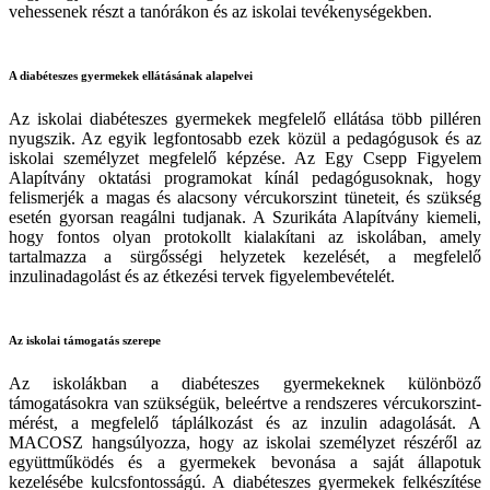
vehessenek részt a tanórákon és az iskolai tevékenységekben.
A diabéteszes gyermekek ellátásának alapelvei
Az iskolai diabéteszes gyermekek megfelelő ellátása több pilléren
nyugszik. Az egyik legfontosabb ezek közül a pedagógusok és az
iskolai személyzet megfelelő képzése. Az Egy Csepp Figyelem
Alapítvány oktatási programokat kínál pedagógusoknak, hogy
felismerjék a magas és alacsony vércukorszint tüneteit, és szükség
esetén gyorsan reagálni tudjanak. A Szurikáta Alapítvány kiemeli,
hogy fontos olyan protokollt kialakítani az iskolában, amely
tartalmazza a sürgősségi helyzetek kezelését, a megfelelő
inzulinadagolást és az étkezési tervek figyelembevételét.
Az iskolai támogatás szerepe
Az iskolákban a diabéteszes gyermekeknek különböző
támogatásokra van szükségük, beleértve a rendszeres vércukorszint-
mérést, a megfelelő táplálkozást és az inzulin adagolását. A
MACOSZ hangsúlyozza, hogy az iskolai személyzet részéről az
együttműködés és a gyermekek bevonása a saját állapotuk
kezelésébe kulcsfontosságú. A diabéteszes gyermekek felkészítése