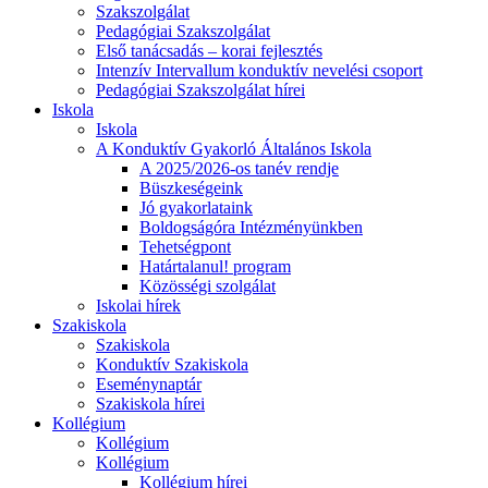
Szakszolgálat
Pedagógiai Szakszolgálat
Első tanácsadás – korai fejlesztés
Intenzív Intervallum konduktív nevelési csoport
Pedagógiai Szakszolgálat hírei
Iskola
Iskola
A Konduktív Gyakorló Általános Iskola
A 2025/2026-os tanév rendje
Büszkeségeink
Jó gyakorlataink
Boldogságóra Intézményünkben
Tehetségpont
Határtalanul! program
Közösségi szolgálat
Iskolai hírek
Szakiskola
Szakiskola
Konduktív Szakiskola
Eseménynaptár
Szakiskola hírei
Kollégium
Kollégium
Kollégium
Kollégium hírei