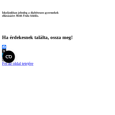
Iskolánkban jelenleg a diabéteszes gyermekek
ellátásáért
Méth Frida
felelős.
Ha érdekesnek találta, ossza meg!
Facebook
X
LinkedIn
Print
Fel az oldal tetejére
Semmelweis Egyetem
Kutató-Elitegyetem
Az egyetem központi elérhetőségei
H - 1085 Budapest, Üllői út 26.
+36 1 459-1500 | +36-20-825-1000
Betegellátó klinikáink és intézeteink elérhetőségei →