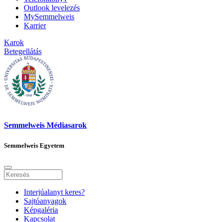
Outlook levelezés
MySemmelweis
Karrier
Karok
Betegellátás
Semmelweis Médiasarok
Semmelweis Egyetem
Interjúalanyt keres?
Sajtóanyagok
Képgaléria
Kapcsolat