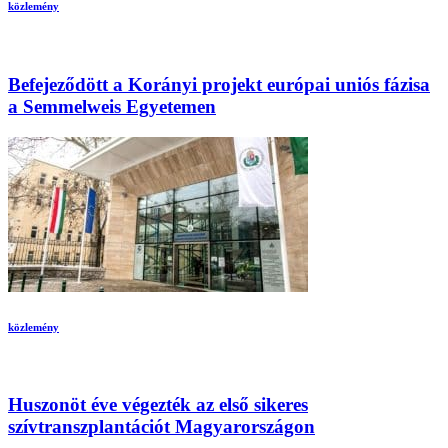
közlemény
Befejeződött a Korányi projekt európai uniós fázisa
a Semmelweis Egyetemen
közlemény
Huszonöt éve végezték az első sikeres
szívtranszplantációt Magyarországon