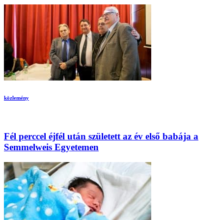
közlemény
Fél perccel éjfél után született az év első babája a
Semmelweis Egyetemen