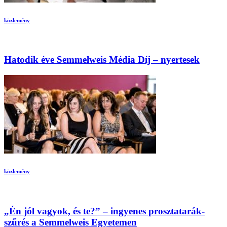
közlemény
Hatodik éve Semmelweis Média Díj – nyertesek
közlemény
„Én jól vagyok, és te?” – ingyenes prosztatarák-
szűrés a Semmelweis Egyetemen