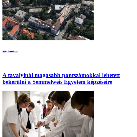
közlemény
A tavalyinál magasabb pontszámokkal lehetett
bekerülni a Semmelweis Egyetem képzéseire