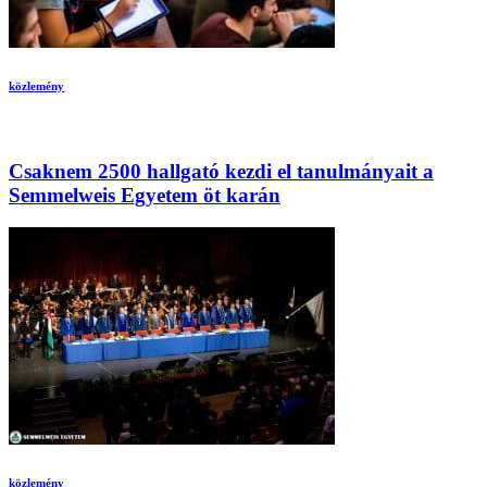
közlemény
Csaknem 2500 hallgató kezdi el tanulmányait a
Semmelweis Egyetem öt karán
közlemény