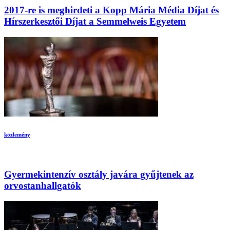
2017-re is meghirdeti a Kopp Mária Média Díjat és
Hírszerkesztői Díjat a Semmelweis Egyetem
közlemény
Gyermekintenzív osztály javára gyűjtenek az
orvostanhallgatók