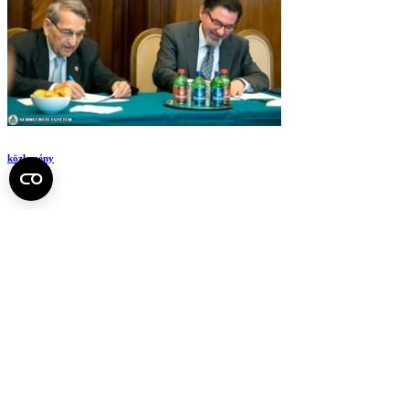
közlemény
Közlemény, 2016. április 7.
közlemény
Egészséges Száj Napja a Semmelweis Egyetemen