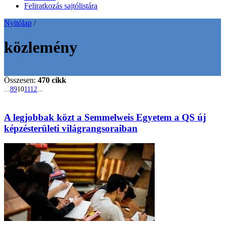
Feliratkozás sajtólistára
Nyitólap
/
közlemény
Összesen:
470 cikk
...
8
9
10
11
12
...
A legjobbak közt a Semmelweis Egyetem a QS új
képzésterületi világrangsoraiban