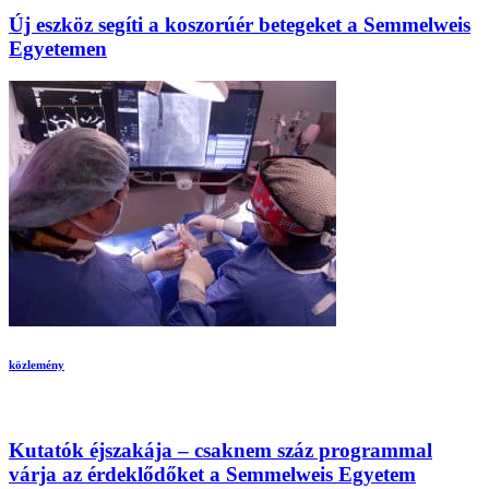
Új eszköz segíti a koszorúér betegeket a Semmelweis
Egyetemen
közlemény
Kutatók éjszakája – csaknem száz programmal
várja az érdeklődőket a Semmelweis Egyetem