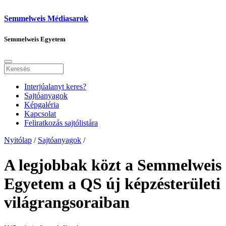
Semmelweis Médiasarok
Semmelweis Egyetem
Interjúalanyt keres?
Sajtóanyagok
Képgaléria
Kapcsolat
Feliratkozás sajtólistára
Nyitólap
/
Sajtóanyagok
/
A legjobbak közt a Semmelweis
Egyetem a QS új képzésterületi
világrangsoraiban