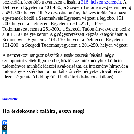
pozícióján, legutóbb ugyanezen a listán a
316. helyen szerepelt
. A
Debreceni Egyetem a 401-450., a Szegedi Tudományegyetem pedig
a 451-500. helyen áll. Az orvostudományi képzés területén a hazai
egyetemek közül a Semmelweis Egyetem végzett a legjobb, 151-
200. helyen, a Debreceni Egyetem a 201-250., a Pécsi
Tudományegyetem a 251-300., a Szegedi Tudományegyetem pedig
a 301-350. helyre került. A gyógyszerészeti képzés kategóriában a
Semmelweis Egyetem a 101-150. helyen, a Debreceni Egyetem
151-200., a Szegedi Tudományegyetem a 201-250. helyen végzett.
A nemzetközi rangsor készítői a listák összeállításánál négy
szempontot vettek figyelembe, köztük az intézményhez köthető
tudományos munkák idézési gyakoriságát, az intézmény hírnevét a
tudományos szférában, a munkáltatói véleményeket, továbbá az
idézettségre utaló bibliográfiai indikátort (h-index citations).
közlemény
Ha érdekesnek találta, ossza meg!
Facebook
X