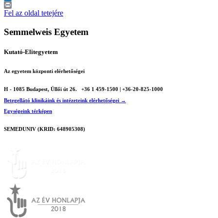
LinkedIn
Print
Fel az oldal tetejére
Semmelweis Egyetem
Kutató-Elitegyetem
Az egyetem központi elérhetőségei
H - 1085 Budapest, Üllői út 26.
+36 1 459-1500 | +36-20-825-1000
Betegellátó klinikáink és intézeteink elérhetőségei →
Egységeink térképen
SEMEDUNIV (KRID: 648905308)