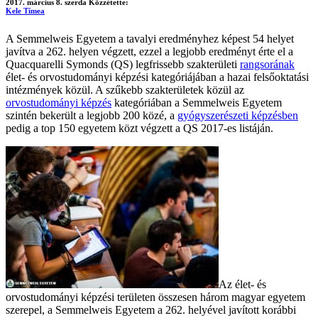
2017. március 8. szerda
Közzétette:
Kele Tímea
A Semmelweis Egyetem a tavalyi eredményhez képest 54 helyet
javítva a 262. helyen végzett, ezzel a legjobb eredményt érte el a
Quacquarelli Symonds (QS) legfrissebb szakterületi
rangsorának
élet- és orvostudományi képzési kategóriájában a hazai felsőoktatási
intézmények közül. A szűkebb szakterületek közül az
orvostudományi képzés
kategóriában a Semmelweis Egyetem
szintén bekerült a legjobb 200 közé, a
gyógyszerészeti képzésben
pedig a top 150 egyetem közt végzett a QS 2017-es listáján.
Az élet- és
orvostudományi képzési területen összesen három magyar egyetem
szerepel, a Semmelweis Egyetem a 262. helyével javított korábbi