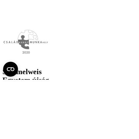
Semmelweis
Egyetem újság
július
Aktuális szám megtekintése (PDF)
Korábbi számok megtekintése
Semmelweis Egyetem
Alumni
AVIR
Családbarát Egyetem Program
Deutschsprachiges Studium