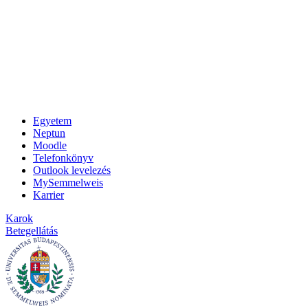
Egyetem
Neptun
Moodle
Telefonkönyv
Outlook levelezés
MySemmelweis
Karrier
Karok
Betegellátás