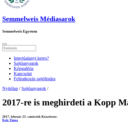
Semmelweis Médiasarok
Semmelweis Egyetem
Interjúalanyt keres?
Sajtóanyagok
Képgaléria
Kapcsolat
Feliratkozás sajtólistára
Nyitólap
/
Sajtóanyagok
/
2017-re is meghirdeti a Kopp M
2017. február 23. csütörtök
Közzétette:
Kele Tímea