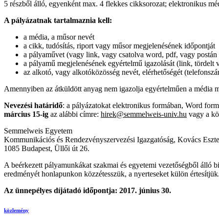
5 részből álló, egyenként max. 4 flekkes cikksorozat; elektronikus médi
A pályázatnak tartalmaznia kell:
a média, a műsor nevét
a cikk, tudósítás, riport vagy műsor megjelenésének időpontját
a pályaművet (vagy link, vagy csatolva word, pdf, vagy postán
a pályamű megjelenésének egyértelmű igazolását (link, tördelt v
az alkotó, vagy alkotóközösség nevét, elérhetőségét (telefonsz
Amennyiben az átküldött anyag nem igazolja egyértelműen a média megj
Nevezési határidő
: a pályázatokat elektronikus formában, Word for
március 15-ig
az alábbi címre:
hirek@semmelweis-univ.hu
vagy a kö
Semmelweis Egyetem
Kommunikációs és Rendezvényszervezési Igazgatóság, Kovács Eszte
1085 Budapest, Üllői út 26.
A beérkezett pályamunkákat szakmai és egyetemi vezetőségből álló bizo
eredményét honlapunkon közzétesszük, a nyerteseket külön értesítjük
Az ünnepélyes díjátadó időpontja: 2017. június 30.
közlemény