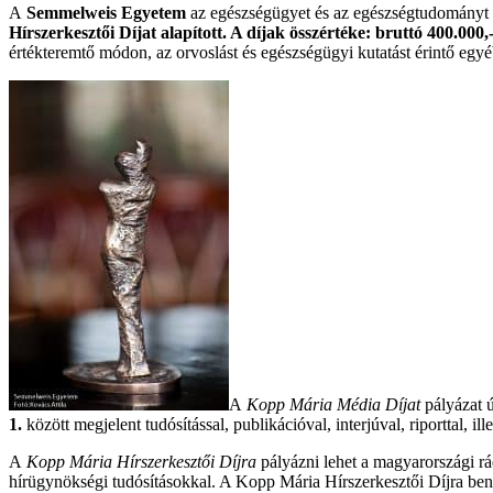
A
Semmelweis Egyetem
az egészségügyet és az egészségtudományt ér
Hírszerkesztői Díjat alapított. A díjak összértéke: bruttó 400.000,-
értékteremtő módon, az orvoslást és egészségügyi kutatást érintő e
A
Kopp Mária Média Díjat
pályázat ú
1.
között megjelent tudósítással, publikációval, interjúval, riporttal, 
A
Kopp Mária Hírszerkesztői Díjra
pályázni lehet a magyarországi rá
hírügynökségi tudósításokkal. A Kopp Mária Hírszerkesztői Díjra benyúj