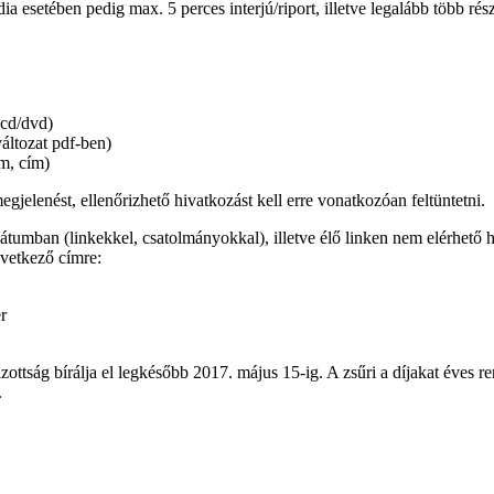
a esetében pedig max. 5 perces interjú/riport, illetve legalább több rés
 cd/dvd)
áltozat pdf-ben)
ám, cím)
elenést, ellenőrizhető hivatkozást kell erre vonatkozóan feltüntetni.
mátumban (linkekkel, csatolmányokkal), illetve élő linken nem elérhe
vetkező címre:
r
ttság bírálja el legkésőbb 2017. május 15-ig. A zsűri a díjakat éves re
.