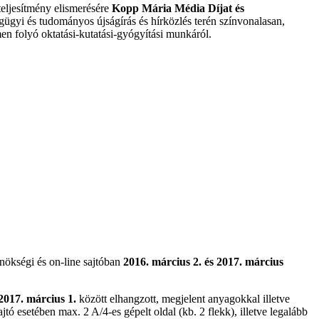
teljesítmény elismerésére
Kopp
Mária Média Díjat és
gügyi és tudományos újságírás és hírközlés terén színvonalasan,
n folyó oktatási-kutatási-gyógyítási munkáról.
gynökségi és on-line sajtóban
2016. március 2. és 2017. március
 2017. március 1.
között elhangzott, megjelent anyagokkal illetve
ó esetében max. 2 A/4-es gépelt oldal (kb. 2 flekk), illetve legalább