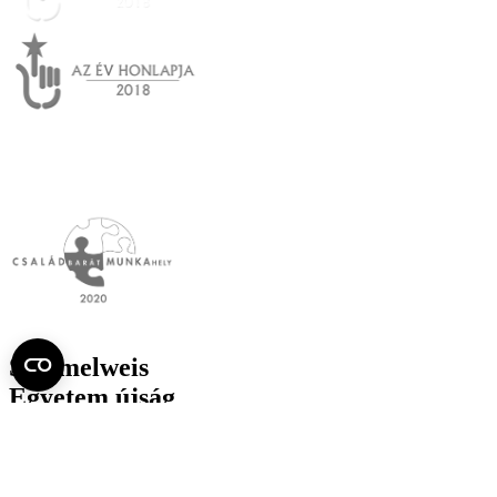
Semmelweis
Egyetem újság
július
Aktuális szám megtekintése (PDF)