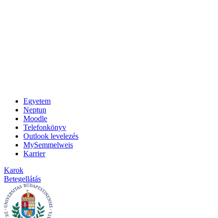
Egyetem
Neptun
Moodle
Telefonkönyv
Outlook levelezés
MySemmelweis
Karrier
Karok
Betegellátás