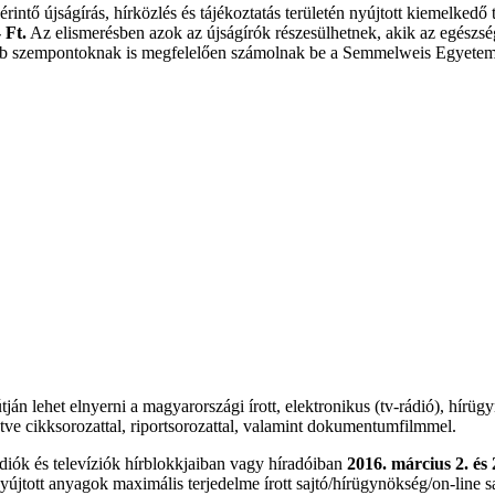
intő újságírás, hírközlés és tájékoztatás területén nyújtott kiemelkedő 
 Ft.
Az elismerésben azok az újságírók részesülhetnek, akik az egészsé
gyéb szempontoknak is megfelelően számolnak be a Semmelweis Egyeteme
tján lehet elnyerni a magyarországi írott, elektronikus (tv-rádió), hírü
illetve cikksorozattal, riportsorozattal, valamint dokumentumfilmmel.
diók és televíziók hírblokkjaiban vagy híradóiban
2016. március 2. és
tott anyagok maximális terjedelme írott sajtó/hírügynökség/on-line sajt