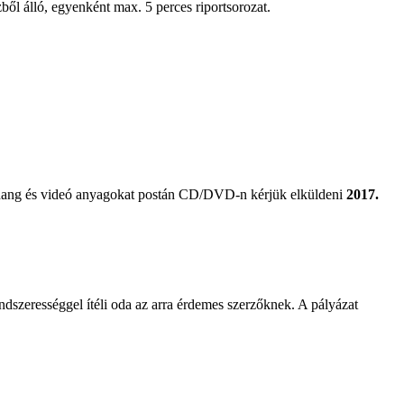
zből álló, egyenként max. 5 perces riportsorozat.
tő hang és videó anyagokat postán CD/DVD-n kérjük elküldeni
2017.
ndszerességgel ítéli oda az arra érdemes szerzőknek. A pályázat