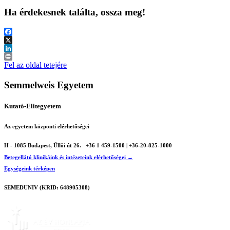
Ha érdekesnek találta, ossza meg!
Facebook
X
LinkedIn
Print
Fel az oldal tetejére
Semmelweis Egyetem
Kutató-Elitegyetem
Az egyetem központi elérhetőségei
H - 1085 Budapest, Üllői út 26.
+36 1 459-1500 | +36-20-825-1000
Betegellátó klinikáink és intézeteink elérhetőségei →
Egységeink térképen
SEMEDUNIV (KRID: 648905308)